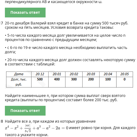
перпендикулярного АВ и касающегося окружности ω.
Показать ответ
17
20‐го декабря Валерий взял кредит в банке на сумму 500 тысяч руб.
сроком на пять месяцев. Условия возврата кредита таковы:
• 5-го числа каждого месяца долг увеличивается на целое число n
процентов по сравнению с предыдущим месяцем;
• с 6‐го по 19‐е число каждого месяца необходимо выплатить часть
долга;
• 20‐го числа каждого месяца долг должен составлять некоторую сумму
в соответствии с таблицей:
Найдите наименьшее n, при котором сумма выплат сверх взятого
кредита (выплаты по процентам) составит более 200 тыс. руб.
Показать ответ
18
Найдите все а, при каждом из которых уравнение
x
4
−
x
2
+
|
a
x
|
3
3
+
a
3
−
a
2
−
2
a
=
0
|
|
a
x
4
2
3
2
−
+
+
−
−
2
=
0
имеет ровно три корня. Для каждого
x
x
a
a
a
√
3
3
такого а укажите корни.