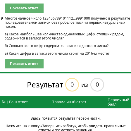
Показать ответ
19
Многозначное число 123456789101112...9991000 получено в результате
последовательной записи без пробелов тысячи первых натуральных
чисел.
а) Какое наибольшее количество одинаковых цифр, стоящих рядом,
содержится в записи этого числа?
б) Сколько всего цифр содержится в записи данного числа?
в) Какая цифра в записи этого числа стоит на 2016‐м месте?
Показать ответ
Результат
0
0
из
Первичный
№
Ваш ответ
Правильный ответ
балл
Здесь появится результат первой части.
Нажмите на кнопку «Завершить работу», чтобы увидеть правильные
ответы и посмотреть решения.