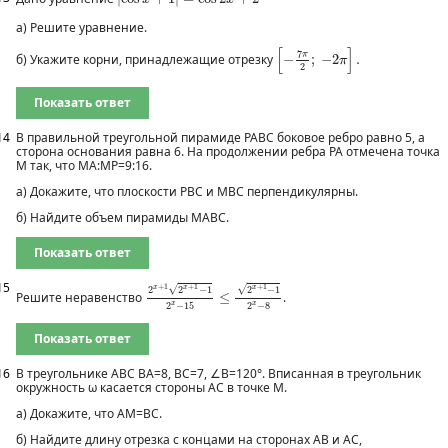
а) Решите уравнение.
[
−
7
π
2
;
−
2
π
]
.
[
]
7
π
б) Укажите корни, принадлежащие отрезку
−
;
−
2
.
π
2
Показать ответ
14
В правильной треугольной пирамиде РАВС боковое ребро равно 5, а
сторона основания равна 6. На продолжении ребра РА отмечена точка
М так, что МА:МР=9:16.
а) Докажите, что плоскости РВС и МВС перпендикулярны.
б) Найдите объем пирамиды МАВС.
Показать ответ
2
x
+
1
2
x
+
1
−
1
2
x
−
15
≤
2
x
+
1
−
1
2
x
−
8
15
√
√
+
1
+
1
+
1
x
x
x
2
2
−
1
2
−
1
Решите неравенство
≤
.
x
x
2
−
15
2
−
8
Показать ответ
16
В треугольнике АВС ВА=8, ВС=7, ∠B=120°. Вписанная в треугольник
окружность ω касается стороны АС в точке М.
а) Докажите, что АМ=ВС.
б) Найдите длину отрезка с концами на сторонах АВ и АС,