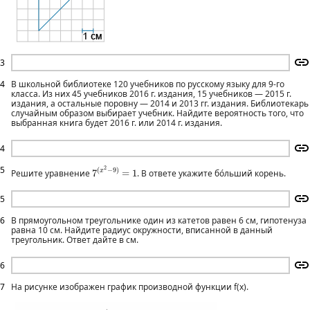
3
4
В школьной библиотеке 120 учебников по русскому языку для 9-го
класса. Из них 45 учебников 2016 г. издания, 15 учебников — 2015 г.
издания, а остальные поровну — 2014 и 2013 гг. издания. Библиотекарь
случайным образом выбирает учебник. Найдите вероятность того, что
выбранная книга будет 2016 г. или 2014 г. издания.
4
7
(
x
2
−
9
)
=
1
5
2
(
−
9
)
x
Решите уравнение
7
=
1
. В ответе укажите бо́льший корень.
5
6
В прямоугольном треугольнике один из катетов равен 6 см, гипотенуза
равна 10 см. Найдите радиус окружности, вписанной в данный
треугольник. Ответ дайте в см.
6
7
На рисунке изображен график производной функции f(x).