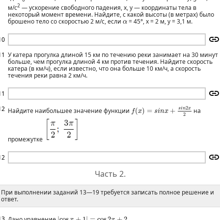
2
м/c
— ускорение свободного падения, х, у — координаты тела в
некоторый момент времени. Найдите, с какой высоты (в метрах) было
α
брошено тело со скоростью 2 м/с, если
= 45°, х = 2 м, у = 3,1 м.
α
10
11
У катера прогулка длиной 15 км по течению реки занимает на 30 минут
больше, чем прогулка длиной 4 км против течения. Найдите скорость
катера (в км/ч), если известно, что она больше 10 км/ч, а скорость
течения реки равна 2 км/ч.
11
f
(
x
)
=
s
i
n
x
+
s
i
n
2
x
2
12
2
s
i
n
x
Найдите наибольшее значение функции
(
)
=
+
на
f
x
s
i
n
x
2
промежутке
12
Часть 2.
При выполнении заданий 13—19 требуется записать полное решение и
ответ.
|
cos
x
+
1
|
=
cos
2
x
+
2
13
Дано уравнение
|
cos
+
1
|
=
cos
2
+
2
x
x