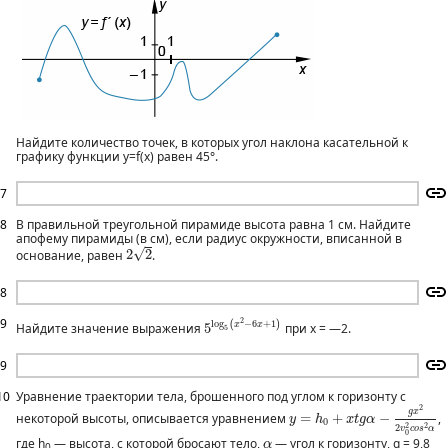
Найдите количество точек, в которых угол наклона касательной к
графику функции y=f(x) равен 45°.
7
8
В правильной треугольной пирамиде высота равна 1 см. Найдите
апофему пирамиды (в см), если радиус окружности, вписанной в
2
2
√
основание, равен
2
2
.
8
5
log
5
(
x
2
−
6
x
+
1
)
9
2
log
(
−
6
+
1
)
x
x
Найдите значение выражения
5
при х = —2.
5
9
10
Уравнение траектории тела, брошенного под углом к горизонту с
y
=
h
0
+
x
t
g
α
−
g
x
2
2
v
0
2
c
o
s
2
g
x
некоторой высоты, описывается уравнением
=
+
−
,
y
h
x
t
g
α
0
2
2
2
v
c
o
s
α
0
α
где h
— высота, с которой бросают тело,
— угол к горизонту, g = 9,8
α
0