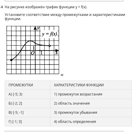
14
На рисунке изображён график функции у = f(x).
Установите соответствие между промежутками и характеристиками
функции.
м
ПРОМЕЖУТКИ
ХАРАКТЕРИСТИКИ ФУНКЦИИ
А) [-5; 3)
1) промежуток возрастания
Б) [-2; 2]
2) область значения
В) [-5; -1]
3) промежуток убывания
Г) [-1; 3]
4) область определения