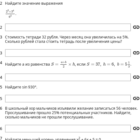
2
Найдите значение выражения
2
3
×
3
4
6
3
3
4
2
×
3
.
3
6
2
3
Стоимость тетради 32 рубля. Через месяц она увеличилась на 5%.
Сколько рублей стала стоить тетрадь после увеличения цены?
3
S
=
a
+
b
2
×
h
S
=
37
,
h
=
6
,
b
=
5
1
3
4
+
1
a
b
Найдите a из равенства
=
×
, если
=
37
,
=
6
,
=
5
.
S
h
S
h
b
2
3
4
5
Найдите sin 930°.
5
6
В школьный хор мальчиков изъявили желание записаться 56 человек.
Прослушивание прошло 25% потенциальных участников. Найдите,
сколько мальчиков не прошли прослушивание.
6
7
2
Найдите меньший корень уравнения х
+ 6х + 5 = 0.