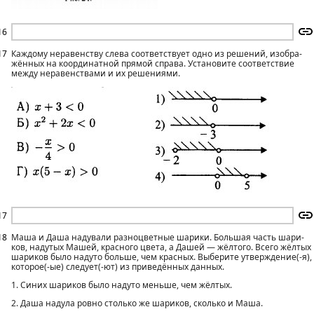
16
17
Каждому неравенству слева соответствует одно из решений, изобра­
жённых на координатной прямой справа. Установите соответствие
между неравенствами и их решениями.
17
18
Маша и Даша надували разноцветные шарики. Большая часть шари­
ков, надутых Машей, красного цвета, а Дашей — жёлтого. Всего жёлтых
шариков было надуто больше, чем красных. Выберите утверждение(-я),
ко­торое(-ые) следует(-ют) из приведённых данных.
1. Синих шариков было надуто меньше, чем жёлтых.
2. Даша надула ровно столько же шариков, сколько и Маша.