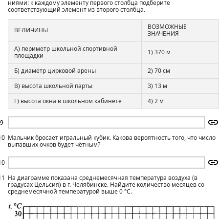
ниями: к каждому элементу первого столбца подберите
соответствующий элемент из второго столбца.
ВОЗМОЖНЫЕ
ВЕЛИЧИНЫ
ЗНАЧЕНИЯ
А) периметр школьной спортивной
1) 370 м
площадки
Б) диаметр цирковой арены
2) 70 см
В) высота школьной парты
3) 13 м
Г) высота окна в школьном кабинете
4) 2 м
9
10
Мальчик бросает игральный кубик. Какова вероятность того, что число
выпавших очков будет чётным?
10
11
На диаграмме показана среднемесячная температура воз­духа (в
градусах Цельсия) в г. Челябинске. Найдите количество месяцев со
среднемесячной температурой выше 0 °С.