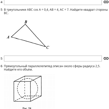
14
15
В треугольнике ABC cos А = 0,4, АВ = 4, АС = 7. Найдите квадрат стороны
ВС.
15
16
Прямоугольный параллелепипед описан около сферы радиуса 2,5.
Найдите его объём.