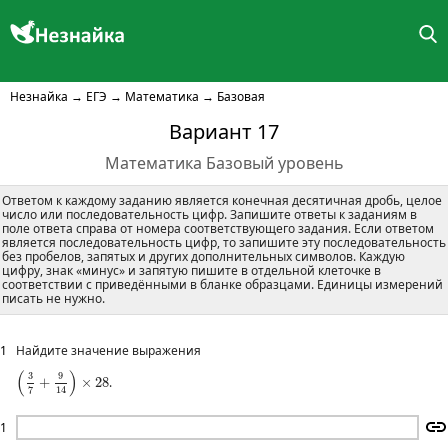
Незнайка
→
ЕГЭ
→
Математика
→
Базовая
Вариант 17
Математика Базовый уровень
Ответом к каждому заданию является конечная десятичная дробь, целое
число или последовательность цифр. Запишите ответы к заданиям в
поле ответа справа от номера соответствующего задания. Если ответом
является последовательность цифр, то запишите эту последовательность
без пробелов, запятых и других дополнительных символов. Каждую
цифру, знак «минус» и запятую пишите в отдельной клеточке в
соответствии с приведёнными в бланке образцами. Единицы измерений
писать не нужно.
1
Найдите значение выражения
(
3
7
+
9
14
)
×
28
(
)
3
9
+
×
28
.
14
7
1