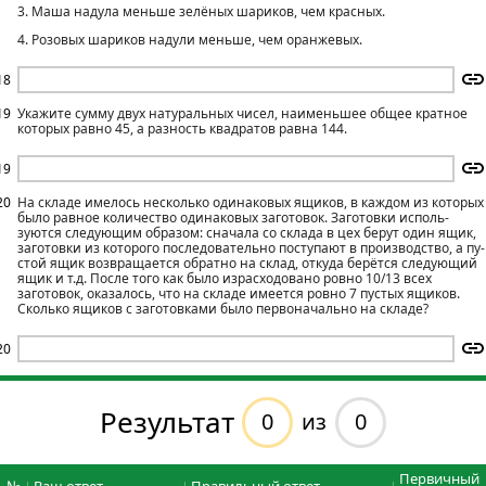
3. Маша надула меньше зелёных шариков, чем красных.
4. Розовых шариков надули меньше, чем оранжевых.
18
19
Укажите сумму двух натуральных чисел, наименьшее общее кратное
которых равно 45, а разность квадратов равна 144.
19
20
На складе имелось несколько одинаковых ящиков, в каждом из ко­торых
было равное количество одинаковых заготовок. Заготовки исполь­
зуются следующим образом: сначала со склада в цех берут один ящик,
заготовки из которого последовательно поступают в производство, а пу­
стой ящик возвращается обратно на склад, откуда берётся следующий
ящик и т.д. После того как было израсходовано ровно 10/13 всех
заготовок, оказалось, что на складе имеется ровно 7 пустых ящиков.
Сколько ящиков с заготовками было первоначально на складе?
20
Результат
0
0
из
Первичный
№
Ваш ответ
Правильный ответ