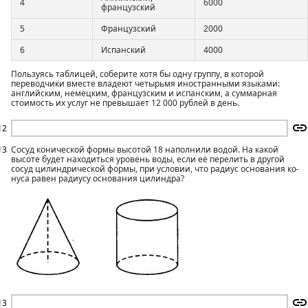
4
6000
французский
5
Французский
2000
6
Испанский
4000
Пользуясь таблицей, соберите хотя бы одну группу, в которой
переводчики вместе владеют четырьмя иностранными языками:
английским, немецким, французским и испанским, а суммарная
стоимость их услуг не превышает 12 000 рублей в день.
12
13
Сосуд конической формы высотой 18 наполнили водой. На какой
высоте будет находиться уровень воды, если её перелить в дру­гой
сосуд цилиндрической формы, при условии, что радиус основания ко­
нуса равен радиусу основания цилиндра?
13