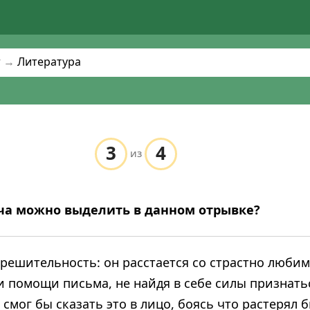
т
→
Литература
3
4
из
ча можно выделить в данном отрывке?
ерешительность: он расстается со страстно люби
и помощи письма, не найдя в себе силы признать
е смог бы сказать это в лицо, боясь что растерял 