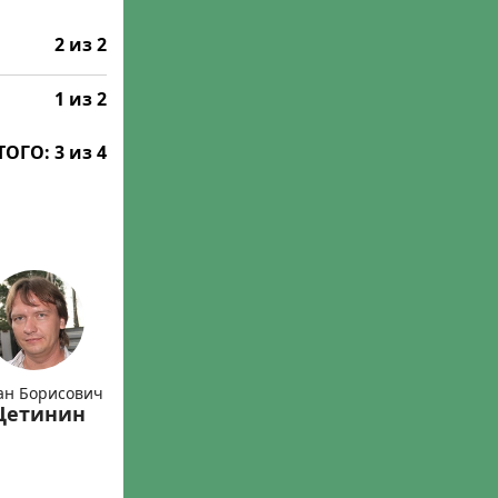
2 из 2
1 из 2
ТОГО: 3 из 4
ан Борисович
етинин