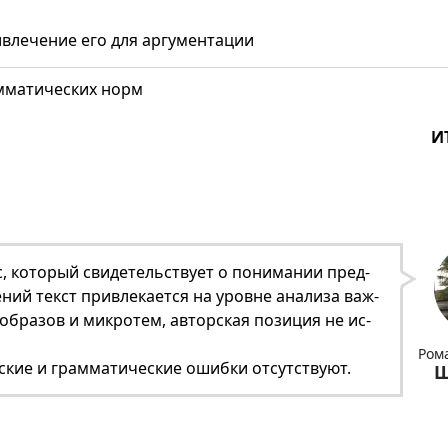
влечение его для аргументации
амматических норм
И
, ко­то­рый сви­де­тель­ству­ет о по­ни­ма­нии пред­
де­ний текст при­вле­ка­ет­ся на уровне ана­ли­за важ­
об­ра­зов и мик­ро­тем, ав­тор­ская по­зи­ция не ис­
Ром
­ские и грам­ма­ти­че­ские ошиб­ки от­сут­ству­ют.
Щ