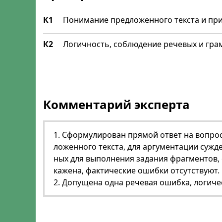
К1
Понимание предложенного текста и при
К2
Логичность, соблюдение речевых и гр
Комментарий эксперта
1. Сфор­му­ли­ро­ван пря­мой от­вет на во­прос
ло­жен­но­го тек­ста, для ар­гу­мен­та­ции суж­
ных для вы­пол­не­ния за­да­ния фраг­мен­тов, 
ка­же­на, фак­ти­че­ские ошиб­ки от­сут­ству­ют.
2. До­пу­ще­на од­на ре­че­вая ошиб­ка, ло­ги­че