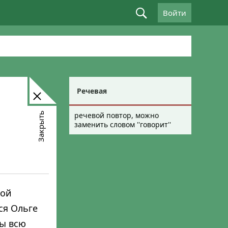
Войти
Речевая
Закрыть
речевой повтор, можно
заменить словом ''говорит''
мой
ся Ольге
бы всю