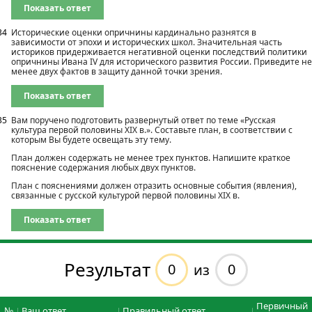
Показать ответ
34
Исторические оценки опричнины кардинально разнятся в
зависимости от эпохи и исторических школ. Значительная часть
историков придерживается негативной оценки последствий политики
опричнины Ивана IV для исторического развития России. Приведите не
менее двух фактов в защиту данной точки зрения.
Показать ответ
35
Вам поручено подготовить развернутый ответ по теме «Русская
культура первой половины XIX в.». Составьте план, в соответствии с
которым Вы будете освещать эту тему.
План должен содержать не менее трех пунктов. Напишите краткое
пояснение содержания любых двух пунктов.
План с пояснениями должен отразить основные события (явления),
связанные с русской культурой первой половины XIX в.
Показать ответ
Результат
0
0
из
Первичный
№
Ваш ответ
Правильный ответ