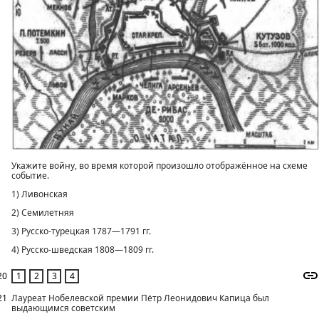
Укажите войну, во время которой произошло отображённое на схеме
событие.
1) Ливонская
2) Семилетняя
3) Русско-турецкая 1787—1791 гг.
4) Русско-шведская 1808—1809 гг.
20
21
Лауреат Нобелевской премии Пётр Леонидович Капица был
выдающимся советским