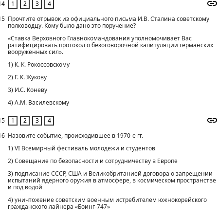
14
15
Прочтите отрывок из официального письма И.В. Сталина со­ветскому
полководцу. Кому было дано это поручение?
«Ставка Верховного Главнокомандования уполномочивает Вас
ратифицировать протокол о безого­ворочной капитуляции германских
вооружённых сил».
1) К. К. Рокоссовскому
2) Г. К. Жукову
3) И.С. Коневу
4) А.М. Василевскому
15
16
Назовите событие, происходившее в 1970-е гг.
1) VI Всемирный фестиваль молодежи и студентов
2) Совещание по безопасности и сотрудничеству в Европе
3) подписание СССР, США и Великобританией договора о запрещении
испытаний ядерного оружия в атмосфере, в космическом пространстве
и под водой
4) уничтожение советским военным истребителем южнокорейского
гражданского лайнера «Боинг-747»