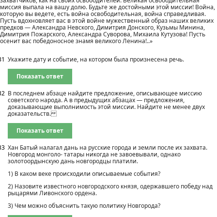
захватчиков, как на своих освободителей. Великая освободительная
миссия выпала на вашу долю. Будьте же достойными этой миссии! Война,
которую вы ведете, есть война освободительная, война справедливая.
Пусть вдохновляет вас в этой войне мужественный образ наших великих
предков — Александра Невского, Димитрия Донского, Кузьмы Минина,
Димитрия Пожарского, Александра Суворова, Михаила Кутузова! Пусть
осенит вас победоносное знамя великого Ленина!..»
31
Укажите дату и событие, на котором была произнесена речь.
Показать ответ
32
В последнем абзаце найдите предложение, описывающее миссию
советского народа. А в предыдущих абзацах — предложения,
доказывающие выполнимость этой миссии. Найдите не менее двух
доказательств.
Показать ответ
33
Хан Батый налагал дань на русские города и земли после их захвата.
Новгород монголо- татары никогда не завоевывали, однако
золотоордынскую дань новгородцы платили.
1) В каком веке происходили описываемые события?
2) Назовите известного новгородского князя, одержавшего победу над
рыцарями Ливонского ордена.
3) Чем можно объяснить такую политику Новгорода?