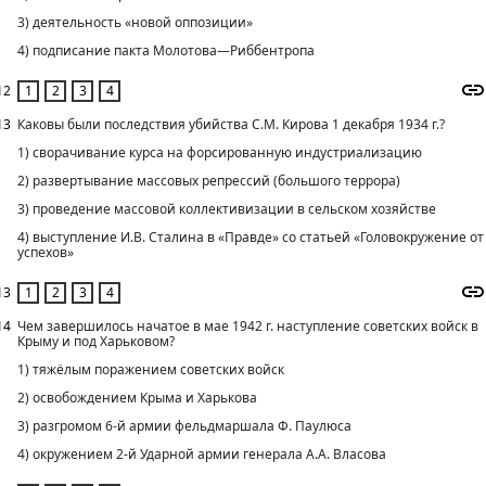
3) деятельность «новой оппозиции»
4) подписание пакта Молотова—Риббентропа
12
13
Каковы были последствия убийства С.М. Кирова 1 декабря 1934 г.?
1) сворачивание курса на форсированную индустриализацию
2) развертывание массовых репрессий (большого террора)
3) проведение массовой коллективизации в сельском хозяйстве
4) выступление И.В. Сталина в «Правде» со статьей «Головокружение от
успехов»
13
14
Чем завершилось начатое в мае 1942 г. наступление советских войск в
Крыму и под Харьковом?
1) тяжёлым поражением советских войск
2) освобождением Крыма и Харькова
3) разгромом 6-й армии фельдмаршала Ф. Паулюса
4) окружением 2-й Ударной армии генерала А.А. Власова