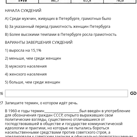
НАЧАЛА СУЖДЕНИЙ
А) Среди мужчин, живущих в Петербурге, грамотных было
Б) За указанный период грамотность женщин Петербурга
В) Более высокими темпами в Петербурге росла грамотность
ВАРИАНТЫ ЗАВЕРШЕНИЯ СУЖДЕНИЙ
1) выросла на 15,1%
2) меньше, чем среди женщин
3) мужского населения
4) женского населения
5) больше, чем среди женщин
26
27
Запишите термин, о котором идёт речь.
В 1960-е годы термин_______________________был введён в употребление
для обозначения граждан СССР, открыто выражавших свои
политические взгляды, существенно отличавшиеся от
господствовавшей в обществе и государстве коммунистической
идеологии и практики, но которые не пытались бороться
насильственными средствами против советского строя, а
апеллировали к советским законам и официально провозглашаемым