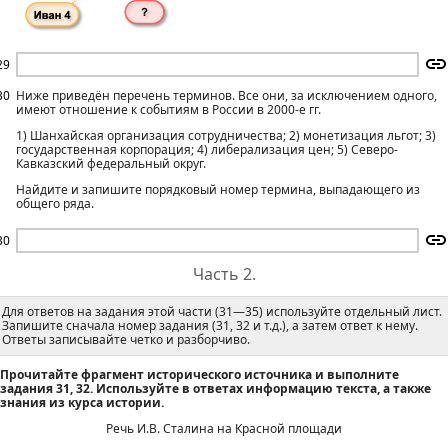
29
30
Ниже приведён перечень терминов. Все они, за исключением одного,
имеют отношение к событиям в России в 2000-е гг.
1) Шанхайская организация сотрудничества; 2) монетизация льгот; 3)
государственная корпорация; 4) либерализация цен; 5) Северо-
Кавказский федеральный округ.
Найдите и запишите порядковый номер термина, выпадающего из
общего ряда.
30
Часть 2.
Для ответов на задания этой части (31—35) используйте отдельный лист.
Запишите сначала номер задания (31, 32 и т.д.), а затем ответ к нему.
Ответы записывайте четко и разборчиво.
Прочитайте фрагмент исторического источника и выполните
задания 31, 32. Используйте в ответах информацию текста, а также
знания из курса истории.
Речь И.В. Сталина на Красной площади