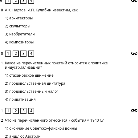
9
10
А.К. Нартов, И.П. Кулибин известны, как
1) архитекторы
2) скульпторы
3) изобретатели
4) композиторы
10
11
Какое из перечисленных понятий относится к политике
индустриализации?
1) стахановское движение
2) продовольственная диктатура
3) продовольственный налог
4) приватизация
11
12
Что из перечисленного относится к событиям 1940 г.?
1) окончание Советско-финской войны
2) аншлюс Австрии