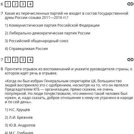
16
17
Какая из перечисленных партий не входит в состав Государственной
думы России созыва 2011—2016 гг.?
1) Коммунистическая партия Российской Федерации
2) Либерально-демократическая партия России
3) Российский общенародный союз
4) Справедливая Россия
17
18
Прочтите отрывок из воспоминаний и укажите руководителя страны, о
котором идёт речь в отрывке.
«Когда он был избран Генеральным секретарём ЦК, большинство
людей восприняло это с одобрением, несмотря на то, что он являлся
Председателем КГБ — организации, прямо скажем, не очень
популярной. Но люди почувствовали, что именно такой человек был
нужен, и, надо сказать, доброе отношение к нему не утрачено в народе
и по сей день».
1) Н.С. Хрущёв
2) Л.И. Брежнев
3) Ю.В. Андропов
4) М.С. Горбачёв