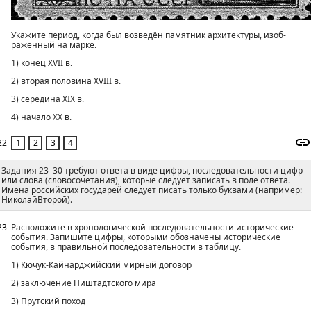
Ука­жи­те пе­ри­од, когда был воз­ведён па­мят­ник ар­хи­тек­ту­ры, изоб­
ражённый на марке.
1) конец XVII в.
2) вто­рая по­ло­ви­на XVIII в.
3) се­ре­ди­на XIX в.
4) на­ча­ло XX в.
22
Задания 23–30 требуют ответа в виде цифры, последовательности цифр
или слова (словосочетания), которые следует записать в поле ответа.
Имена российских государей следует писать только буквами (например:
НиколайВторой).
23
Расположите в хронологической последовательности исторические
события. Запишите цифры, которыми обозначены исторические
события, в правильной последовательности в таблицу.
1) Кючук-Кайнарджийский мирный договор
2) заключение Ништадтского мира
3) Прутский поход