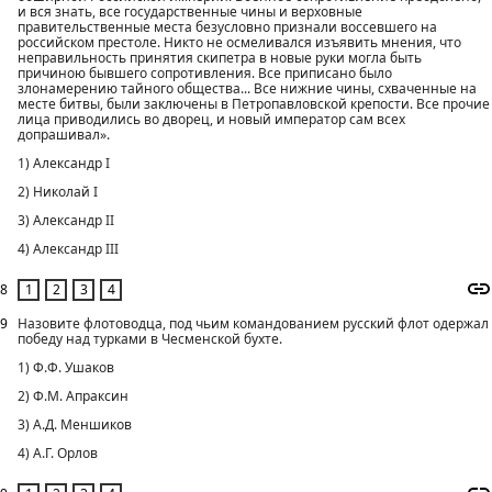
и вся знать, все государственные чины и верховные
правительственные места безусловно признали воссевшего на
российском престоле. Никто не осмеливался изъявить мнения, что
неправильность принятия скипетра в новые руки могла быть
причиною бывшего сопротивления. Все приписано было
злонамерению тайного общества... Все нижние чины, схваченные на
месте битвы, были заключены в Петропавловской крепости. Все прочие
лица приводились во дворец, и новый император сам всех
допрашивал».
1) Александр I
2) Николай I
3) Александр II
4) Александр III
8
9
Назовите флотоводца, под чьим командованием русский флот одержал
победу над турками в Чесменской бухте.
1) Ф.Ф. Ушаков
2) Ф.М. Апраксин
3) А.Д. Меншиков
4) А.Г. Орлов