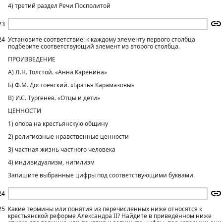
4) третий раздел Речи Посполитой
23
24
Установите соответствие: к каждому элементу первого столбца
подберите соответствующий элемент из второго столбца.
ПРОИЗВЕДЕНИЕ
А) Л.Н. Толстой. «Анна Каренина»
Б) Ф.М. Достоевский. «Братья Карамазовы»
В) И.С. Тургенев. «Отцы и дети»
ЦЕННОСТИ
1) опора на крестьянскую общину
2) религиозные нравственные ценности
3) частная жизнь частного человека
4) индивидуализм, нигилизм
Запишите выбранные цифры под соответствующими буквами.
24
25
Какие термины или понятия из перечисленных ниже относятся к
крестьянской реформе Александра II? Найдите в приведённом ниже