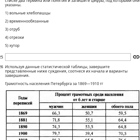
списке два термина или понятия и запишите цифры, под которыми они
указаны.
1) вольные хлебопашцы
2) временнообязанные
3) отруб
4) отрезки
5) хутор
25
26
Используя данные статистической таблицы, завершите
представленные ниже суждения, соотнеся их начала и варианты
завершения.
Грамотность населения Петербурга за 1869—1910 гг