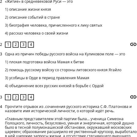
2
«Житие» в средневековой Руси — это
1) описание жизни князя
2) описание событий в стране
3) биография человека, причисленного к лику святых
4) рассказ человека о своей жизни
2
3
Одна из причин победы русского войска на Куликовом поле — это
1) плохая подготовка войска Мамая к битве
2) помощь русскому войску со стороны литовского князя Ягайло
3) усобицы в Орде в период правления Мамая
4) объединение всех русских князей в борьбе с Ордой
3
4
Прочтите отрывок из .сочинения русского историка С.Ф. Платонова и
назовите имя исторической личности, о которой идёт речь.
«Главным представителем этой партии была... ученица Симеона
Полоцкого, личность, безусловно, умная и энергичная, которой душно
было в тесной полумонашеской обстановке, окружавшей московских
царевен; образование расширило её умственный кругозор, выработало
в ней широкие запросы жизни, а отсутствие стесняющего внешнего