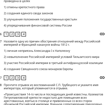
проведена в целях
1) отмены крепостного права
2) создания единого свода законов
3) улучшения положения государственных крестьян
4) упорядочивания финансовой системы России
6
7
Назовите одну из причин обострения отношений между Российской
империей и Францией накануне войны 1812 г.
1) личная неприязнь Александра I к Наполеону
2) невыполнение Российской империей условий Тильзитского мира
3) участие Российской империи в третьей антифранцузской коалиции
4) создание Священного союза монархов Европы
7
8
Прочтите отрывок из воспоминаний С.П. Трубецкого и укажите имя
императора, который упоминается в отрывке.
«Происшествия 14-го числа и последующих дней известны. Казематов
Петропавловской крепости недостало для помещения всех
арестованных, взятых в столице и привезенных со всех сторон
обширной Российской империи. Военное сопротивление преодолено,