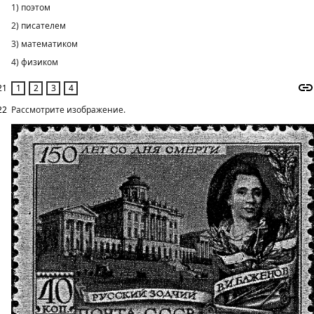
1) поэтом
2) писателем
3) математиком
4) физиком
21
22
Рассмотрите изображение.