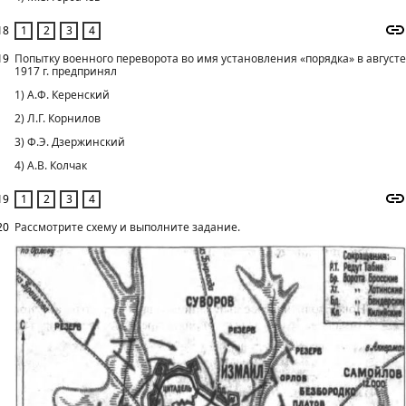
18
19
Попытку военного переворота во имя установления «порядка» в августе
1917 г. предпринял
1) А.Ф. Керенский
2) Л.Г. Корнилов
3) Ф.Э. Дзержинский
4) А.В. Колчак
19
20
Рассмотрите схему и выполните задание.