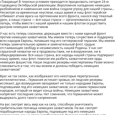
«Товарищи! В тяжелых условиях приходится праздновать сегодня 24-ю
годовщину Октябрьской революции. Вероломное нападение немецких
разбойников и навязанная нам война создали угрозу для нашей страны...
Несмотря на временные неуспехи, наша армия и наш флот геройски
отбивают атаки врага на протяжении всего фронта, нанося ему тяжелый
урон, а наша страна — вся наша страна — организовалась в единый
лагерь, чтобы вместе с нашей армией и нашим флотом осуществить
разгром немецких захватчиков
У нас есть теперь союзники, держащие вместе с нами единый фронт
против немецких захватчиков. Мы имеем теперь сочувствие и поддержку
всех народов Европы, попавших под иго гитлеровской тирании. Мы имеем
теперь замечательную армию и замечательный флот, грудью
отстаивающие свободу и независимость нашей Родины. У нас нет
серьезной нехватки ни в продовольствии, ни в вооружении, ни в
обмундировании. Вся наша страна, все народы нашей страны подпирают
нашу армию, наш флот, помогая им разбить захватнические орды
немецких фашистов. Наши людские резервы неисчерпаемы Разве можно
сомневаться в том, что мы можем и должны победить немецких
захватчиков?
Враг не так силен, как изображают его некоторые перепуганные
интеллигентики... Германия истекает кровью, ее людские резервы
иссякают, дух возмущения овладевает не только народами Европы,
подпавшими под иго немецких захватчиков, но и самим германским
народом, который не видит конца войны. Немецкие захватчики
напрягают последние силы. Нет сомнения, что Германия/не может
выдержать долго такого напряжения
На вас смотрит весь мир как на силу, способную уничтожить
грабительские полчища немецких захватчиков. На вас смотрят
порабощенные народы Европы, подпавшие под иго немецких