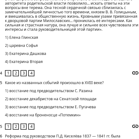
авторитета родительской власти позволило... искать ответы на эти
вопросы вне терема. Она тесной сердечной связью сблизилась с
замечательнейшей личностью того времени, князем В. В. Голицыным,
и вмешивалась в общественную жизнь. Кровными узами привязанная
к дворцовой партии Милославских... прониклась её интересами. Как
сильная и страстная натура, она лучше и сильнее всех чувствовала эти
интересы и стала руководительницей этой партии».
1) Елена Глинская
2) царевна Софья
3) Екатерина Дашкова
4) Екатерина Вторая
4
5
Какое из названных событий произошло в XVIII веке?
1) восстание под предводительством С. Разина
2) восстание декабристов на Сенатской площади
3) восстание под предводительством Е. Пугачева
4) восстание на броненосце «Потемкин»
5
6
Реформа под руководством П.Д. Киселёва 1837 — 1841 гг. была