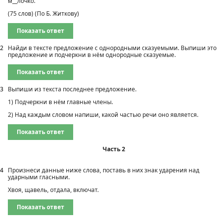
м__лочко.
(75 слов) (По Б. Житкову)
Показать ответ
2
Найди в тексте предложение с однородными сказуемыми. Выпиши это
предложение и подчеркни в нём однородные сказуемые.
Показать ответ
3
Выпиши из текста последнее предложение.
1) Подчеркни в нём главные члены.
2) Над каждым словом напиши, какой частью речи оно является.
Показать ответ
Часть 2
4
Произнеси данные ниже слова, поставь в них знак ударения над
ударными гласными.
Хвоя, щавель, отдала, включат.
Показать ответ