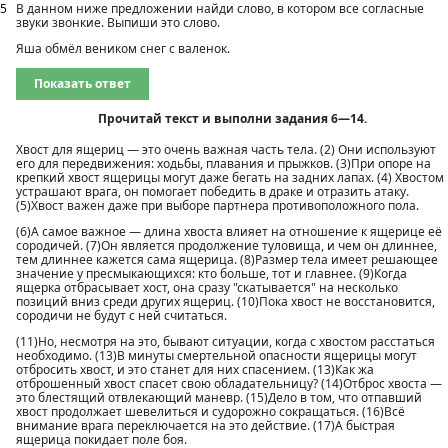
5
В данном ниже предложении найди слово, в котором все согласные
звуки звонкие. Выпиши это слово.
Яша обмёл веником снег с валенок.
Показать ответ
Прочитай текст и выполни задания 6—14.
Хвост для ящериц — это очень важная часть тела. (2) Они используют
его для передвижения: ходьбы, плавания и прыжков. (3)При опоре на
крепкий хвост ящерицы могут даже бегать на задних лапах. (4) Хвостом
устрашают врага, он помогает победить в драке и отразить атаку.
(5)Хвост важен даже при выборе партнера противоположного пола.
(6)А самое важное — длина хвоста влияет на отношение к ящерице её
сородичей. (7)Он является продолжение туловища, и чем он длиннее,
тем длиннее кажется сама ящерица. (8)Размер тела имеет решающее
значение у пресмыкающихся: кто больше, тот и главнее. (9)Когда
ящерка отбрасывает хост, она сразу "скатывается" на несколько
позиций вниз среди других ящериц. (10)Пока хвост не восстановится,
сородичи не будут с ней считаться.
(11)Но, несмотря на это, бывают ситуации, когда с хвостом расстаться
необходимо. (13)В минуты смертельной опасности ящерицы могут
отбросить хвост, и это станет для них спасением. (13)Как жа
отброшенный хвост спасет свою обладательницу? (14)Отброс хвоста —
это блестящий отвлекающий маневр. (15)Дело в том, что отпавший
хвост продолжает шевелиться и судорожно сокращаться. (16)Всё
внимание врага переключается на это действие. (17)А быстрая
ящерица покидает поле боя.