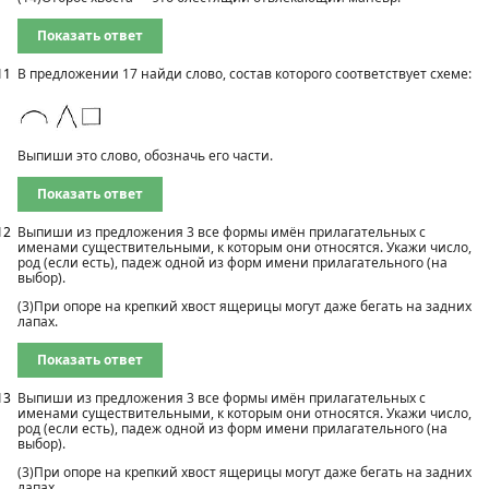
Показать ответ
11
В предложении 17 найди слово, состав которого соответствует схеме:
Выпиши это слово, обозначь его части.
Показать ответ
12
Выпиши из предложения 3 все формы имён прилагательных с
именами существительными, к которым они относятся. Укажи число,
род (если есть), падеж одной из форм имени прилагательного (на
выбор).
(3)При опоре на крепкий хвост ящерицы могут даже бегать на задних
лапах.
Показать ответ
13
Выпиши из предложения 3 все формы имён прилагательных с
именами существительными, к которым они относятся. Укажи число,
род (если есть), падеж одной из форм имени прилагательного (на
выбор).
(3)При опоре на крепкий хвост ящерицы могут даже бегать на задних
лапах.