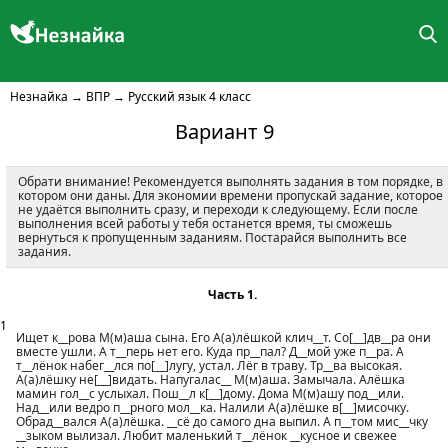
Незнайка
→
ВПР
→
Русский язык 4 класс
Вариант 9
Обрати внимание! Рекомендуется выполнять задания в том порядке, в
котором они даны. Для экономии времени пропускай задание, которое
не удаётся выполнить сразу, и переходи к следующему. Если после
выполнения всей работы у тебя останется время, ты сможешь
вернуться к пропущенным заданиям. Постарайся выполнить все
задания.
Часть 1.
1
Ищет к__рова М(м)аша сына. Его А(а)лёшкой клич__т. Со[__]дв__ра они
вместе ушли. А т__перь нет его. Куда пр__пал? Д__мой уже п__ра. А
т__лёнок набег__лся по[__]лугу, устал. Лёг в траву. Тр__ва высокая.
А(а)лёшку не[__]видать. Напугалас__ М(м)аша. Замычала. Алёшка
мамин гол__с услыхал. Пош__л к[__]дому. Дома М(м)ашу под__или.
Над__или ведро п__рного мол__ка. Налили А(а)лёшке в[__]мисочку.
Обрад__вался А(а)лёшка. __сё до самого дна выпил. А п__том мис__чку
__зыком вылизал. Любит маленький т__лёнок __кусное и свежее