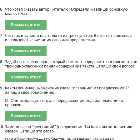
6
Что хотел сказать автор читателю? Определи и запиши основную
мысль текста.
Показать ответ
7
Составь и запиши план текста из трех пунктов. В ответе ты можешь
использовать сочетания слов или предложения.
Показать ответ
8
Задай по тексту вопрос, который поможет определить насколько точно
твои одноклассники поняли содержание текста. Запиши свой вопрос.
Показать ответ
9
Как ты понимаешь значение слова "плавание" из предложения 2?
Запиши своё объяснение.
(2) Они используют его для передвижения: ходьбы, плавания и
прыжков.
Показать ответ
10
Замени слово "блестящий" (предложение 14) близким по значению
словом. Запиши это слово.
(14)Отброс хвоста — это блестящий отвлекающий маневр.