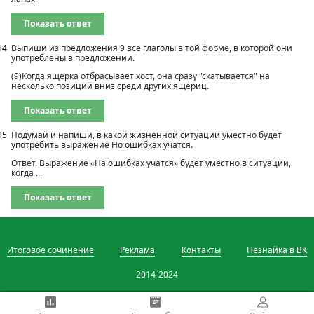
Показать ответ
14
Выпиши из предложения 9 все глаголы в той форме, в которой они
употреблены в предложении.
(9)Когда ящерка отбрасывает хост, она сразу "скатывается" на
несколько позиций вниз среди других ящериц.
Показать ответ
15
Подумай и напиши, в какой жизненной ситуации уместно будет
употребить выражение Но ошибках учатся.
Ответ. Выражение «На ошибках учатся» будет уместно в ситуации,
когда ...
Показать ответ
Итоговое сочинение
Реклама
Контакты
Незнайка в ВК
2014-2024