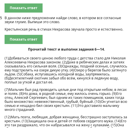
Показать ответ
5
В данном ниже предложении найди слово, в котором все согласные
звуки глухие. Выпиши это слово.
Крестьянская речь в стихах Некрасова звучала просто и естественно.
Показать ответ
Прочитай текст и выполни задания 6—14.
(1)Добиваться своего ценою любого труда с детства стало для Николая
Алексеевича Некрасова законом. (2)Даже в ребяческих делах и затеях
сказывалась его сильная воля. (З)Однажды, поздней осенью, случилось
ему подстрелить на озере дикую утку. (4)Озеро у берегов было затянуто
льдом. (5)Собака, испугавшись холодной воды, заупрямилась.
(б)Десятилетний охотник забыл обо всём, кинулся в ледяную воду,
поплыл за уткой и достал её.
(7)Мальчик был рад проводить целые дни под открытым небом, в лесах
и полях. (8)Но дома, в родной семье, ему жилось очень горько. (9)Его
отец, Алексей Сергеевич, был одним из таких помещиков, каких тогда
было множество: невежественный, грубый, буйный. (10)Он угнетал всю
семью и нещадно бил своих крестьян. (11)Это доставило мальчику
много страданий.
(12)Мать поэта, любящая, добрая женщина, бесстрашно заступалась за
крестьян. (13)3ащищала она и детей от побоев сердитого мужа. (14)Его
это так раздражало, что он набрасывался на жену с кулаками. (15)Она