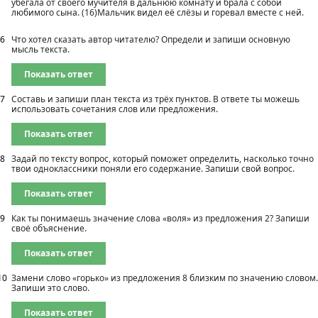
убегала от своего мучителя в дальнюю комнату и брала с собой
любимого сына. (16)Мальчик видел её слёзы и горевал вместе с ней.
6
Что хотел сказать автор читателю? Определи и запиши основную
мысль текста.
Показать ответ
7
Составь и запиши план текста из трёх пунктов. В ответе ты можешь
использовать сочетания слов или предложения.
Показать ответ
8
Задай по тексту вопрос, который поможет определить, насколько точно
твои одноклассники поняли его содержание. Запиши свой вопрос.
Показать ответ
9
Как ты понимаешь значение слова «воля» из предложения 2? Запиши
своё объяснение.
Показать ответ
10
Замени слово «горько» из предложения 8 близким по значению словом.
Запиши это слово.
Показать ответ