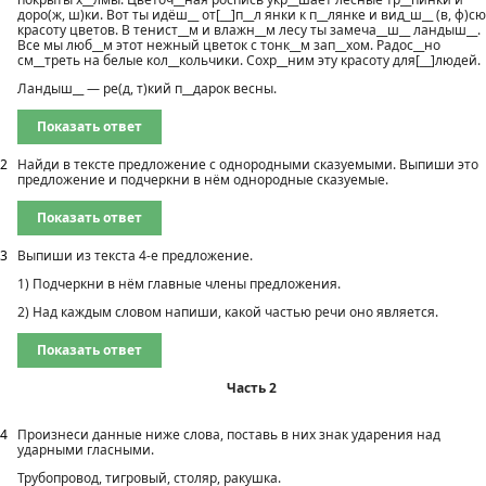
доро(ж, ш)ки. Вот ты идёш__ от[__]п__л янки к п__лянке и вид_ш__ (в, ф)сю
красоту цветов. В тенист__м и влажн__м лесу ты замеча__ш__ ландыш__.
Все мы люб__м этот нежный цветок с тонк__м зап__хом. Радос__но
см__треть на белые кол__кольчики. Сохр__ним эту красоту для[__]людей.
Ландыш__ — ре(д, т)кий п__дарок весны.
Показать ответ
2
Найди в тексте предложение с однородными сказуемыми. Выпиши это
предложение и подчеркни в нём однородные сказуемые.
Показать ответ
3
Выпиши из текста 4-е предложение.
1) Подчеркни в нём главные члены предложения.
2) Над каждым словом напиши, какой частью речи оно является.
Показать ответ
Часть 2
4
Произнеси данные ниже слова, поставь в них знак ударения над
ударными гласными.
Трубопровод, тигровый, столяр, ракушка.