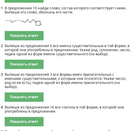
11
В предложении 10 найди слово, состав которого соответствует схеме.
Выпиши это слово, обозначь его части.
Показать ответ
12
Выпиши из предложения 6 все имена существительные в той форме, в
которой они употреблены в предложении. Укажи род, склонение, число,
падеж одной из форм имени существительного (на выбор).
Показать ответ
13
Выпиши из предложения 3 все формы имён прилагательных с
именами существительными, к которым они относятся. Укажи число,
род (если есть), падеж одной из форм имени прилагательного (на
выбор).
Показать ответ
14
Выпиши из предложения 16 все глаголы в той форме, в которой они
употреблены в предложении.
Показать ответ