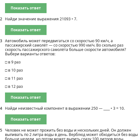
Показать ответ
2
Найди значение выражения 21093 • 7.
Показать ответ
3
Автомобиль может передвигаться со скоростью 90 км/ч, а
пассажирский самолёт — со скоростью 990 км/ч. Во сколько раз
скорость пассажирского самолёта больше скорости автомобиля?
Выбери варианты ответов:
□ в 9 раз
□ в 10 раз
□ в 11 раз
□ в 12 раз
Показать ответ
4
Найди неизвестный компонент в выражении 250 — ____ • 3 = 10.
Показать ответ
5
Человек не может прожить без воды и нескольких дней. Он должен
выпивать по 2 литра воды в день. Верблюд может обходиться без воды
больше недели, но потом может выпить сразу 100 литров воды.