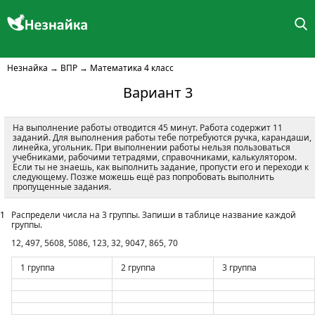
Незнайка
→
ВПР
→
Математика 4 класс
Вариант 3
На выполнение работы отводится 45 минут. Работа содержит 11
заданий. Для выполнения работы тебе потребуются ручка, карандаши,
линейка, угольник. При выполнении работы нельзя пользоваться
учебниками, рабочими тетрадями, справочниками, калькулятором.
Если ты не знаешь, как выполнить задание, пропусти его и переходи к
следующему. Позже можешь ещё раз попробовать выполнить
пропущенные задания.
1
Распредели числа на 3 группы. Запиши в таблице название каждой
группы.
12, 497, 5608, 5086, 123, 32, 9047, 865, 70
1 группа
2 группа
3 группа