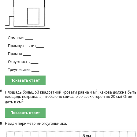
□ Ломаная _____
□ Прямоугольник_____
□ Прямая _____
□ Окружность _____
□ Треугольник _____
Показать ответ
8
2
Площадь большой квадратной кровати равна 4 м
. Какова должна быть
площадь покрывала, чтобы оно свисало со всех сторон по 20 см? Ответ
2
дать в см
.
Показать ответ
9
Найди периметр многоугольника.