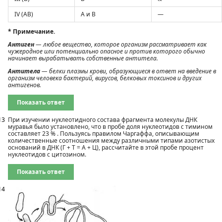
IV (AB)
А и В
—
* Примечание.
Антиген
— любое вещество, которое организм рассматривает как
чужеродное или потенциально опасное и против которого обычно
начинает вырабатывать собственные антитела.
Антитела
— белки плазмы крови, образующиеся в ответ на вве­дение в
организм человека бактерий, вирусов, белковых токсинов и других
антигенов.
Показать ответ
13
При изучении нуклеотидного состава фрагмента молекулы ДНК
муравья было установлено, что в пробе доля нуклеотидов с тими­ном
составляет 23 % . Пользуясь правилом Чаргаффа, описываю­щим
количественные соотношения между различными типами азотистых
оснований в ДНК (Г + Т = А + Ц), рассчитайте в этой пробе процент
нуклеотидов с цитозином.
Показать ответ
14