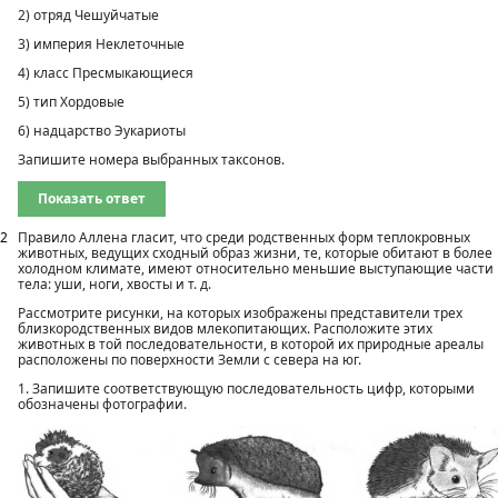
2) отряд Чешуйчатые
3) империя Неклеточные
4) класс Пресмыкающиеся
5) тип Хордовые
6) надцарство Эукариоты
Запишите номера выбранных таксонов.
Показать ответ
2
Правило Аллена гласит, что среди родственных форм теплокровных
животных, ведущих сходный образ жизни, те, которые обитают в более
холодном климате, имеют относительно меньшие выступающие части
тела: уши, ноги, хвосты и т. д.
Рассмотрите рисунки, на которых изображены представители трех
близкородственных видов млекопитающих. Расположите этих
животных в той последовательности, в которой их природные ареалы
расположены по поверхности Земли с севера на юг.
1. Запишите соответствующую последовательность цифр, которыми
обозначены фотографии.