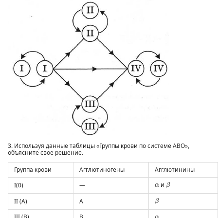
3. Используя данные таблицы «Группы крови по системе АВО»,
объясните свое решение.
Группа крови
Агглютиногены
Агглютинины
β
α
и
I(0)
—
α
β
β
II (А)
А
β
α
III (B)
В
α