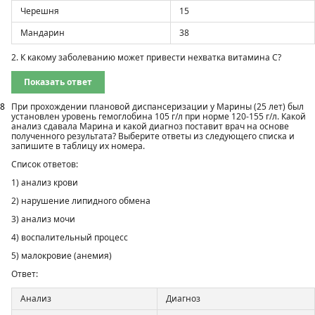
Черешня
15
Мандарин
38
2. К какому заболеванию может привести нехватка витамина С?
Показать ответ
8
При прохождении плановой диспансеризации у Марины (25 лет) был
установлен уровень гемоглобина 105 г/л при норме 120-155 г/л. Какой
анализ сдавала Марина и какой диагноз поставит врач на основе
полученного результата? Выберите ответы из сле­дующего списка и
запишите в таблицу их номера.
Список ответов:
1) анализ крови
2) нарушение липидного обмена
3) анализ мочи
4) воспалительный процесс
5) малокровие (анемия)
Ответ:
Анализ
Диагноз