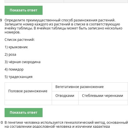
Показать ответ
9
Определите преимущественный способ размножения растений.
Запишите номер каждого из растений в списке в соответствую­щую
ячейку таблицы. В ячейках таблицы может быть записано несколько
номеров.
Список растений:
1) крыжовник
2) роза
3) чёрная смородина
4) помидор
5) традесканция
Вегетативное размножение
Половое размножение
Отводками
Стеблевыми черенками
Показать ответ
10
В генетике человека используется генеалогический метод, основанный
на составлении родословной человека и изучении характера