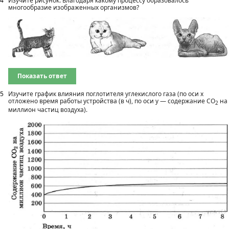
4
Изучите рисунок. Благодаря какому процессу образовалось
многообразие изображенных организмов?
Показать ответ
5
Изучите график влияния поглотителя углекислого газа (по оси х
отложено время работы устройства (в ч), по оси у — содержание СO
на
2
миллион частиц воздуха).