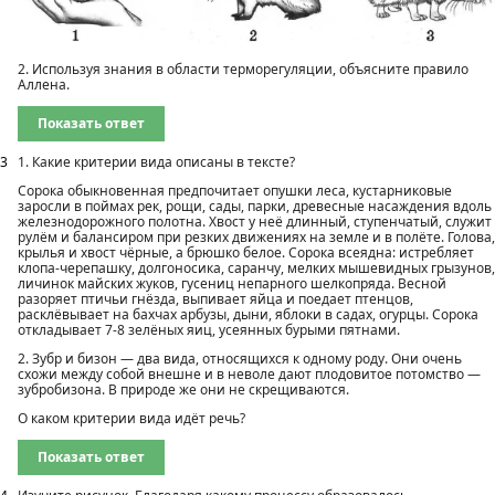
2. Используя знания в области терморегуляции, объясните правило
Аллена.
Показать ответ
3
1. Какие критерии вида описаны в тексте?
Сорока обыкновенная предпочитает опушки леса, кустарнико­вые
заросли в поймах рек, рощи, сады, парки, древесные наса­ждения вдоль
железнодорожного полотна. Хвост у неё длинный, ступенчатый, служит
рулём и балансиром при резких движениях на земле и в полёте. Голова,
крылья и хвост чёрные, а брюшко белое. Сорока всеядна: истребляет
клопа-черепашку, долгоноси­ка, саранчу, мелких мышевидных грызунов,
личинок майских жуков, гусениц непарного шелкопряда. Весной
разоряет птичьи гнёзда, выпивает яйца и поедает птенцов,
расклёвывает на бах­чах арбузы, дыни, яблоки в садах, огурцы. Сорока
откладывает 7-8 зелёных яиц, усеянных бурыми пятнами.
2. Зубр и бизон — два вида, относящихся к одному роду. Они очень
схожи между собой внешне и в неволе дают плодовитое потомство —
зубробизона. В природе же они не скрещиваются.
О каком критерии вида идёт речь?
Показать ответ