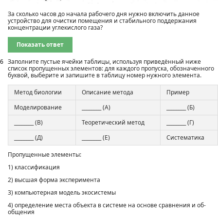
За сколько часов до начала рабочего дня нужно включить данное
устройство для очистки помещения и стабильного поддержания
концентрации углекислого газа?
Показать ответ
6
Заполните пустые ячейки таблицы, используя приведённый ниже
список пропущенных элементов: для каждого пропуска, обозна­ченного
буквой, выберите и запишите в таблицу номер нужного элемента.
Метод биологии
Описание метода
Пример
Моделирование
________ (А)
________ (Б)
________ (В)
Теоретический метод
________ (Г)
________ (Д)
________ (Е)
Систематика
Пропущенные элементы:
1) классификация
2) высшая форма эксперимента
3) компьютерная модель экосистемы
4) определение места объекта в системе на основе сравнения и об­
общения