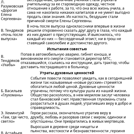
Л.
учительницу за ее старомодную одежду, честное
Разумовская
отношение к работе, за то, что она всю жизнь учила, а
«Дорогая
сама не накопила никаких капиталов и не умеет выгодно
Елена
продать свои знания. Их наглость, бездушие стали
Сергеевна»
причиной смерти Елены Сергеевны.
В ночь после выпуска одноклассники впервые в жизни
В. Тендряков
решили откровенно сказать друг другу в глаза, что каждый
«Ночь после
из них думает о присутствующих. И выяснилось, что
выпуска»
каждый из них — бессердечный эгоист, ни в грош не
ставящий самолюбие и достоинство другого.
Испытания совестью
Попав в автомобильную аварию. гибнет юноша, и
В.
виновником его смерти становится директор МТС,
Тендряков
отказавшийся, ссылаясь на инструкции, дать трактор, чтобы
«Ухабы»
доставить пострадавшего в больницу.
Утраты духовных ценностей
События повести позволяют увидеть, как в сегодняшней
жизни так называемые «новые русские» стремятся
обогатиться любой ценой. Духовные ценности
Б. Васильев
утрачены, потому что культура ушла из нашей жизни.
«Глухомань»
Общество раскололось, в нем мерилом заслуг человека
стал банковский счет. Нравственная глухомань стала
разрастаться в душах людей, утративших веру в добро и
справедливость.
Э. Хемингуэй
Герои рассказа, окончательно утратив веру в
«Там, где чисто,
дружбу, любовь и разорвав связи с миром, одиноки и
светло»
опустошены. Они превратились в живых мертвецов.
Выросшая в деревне среди нищеты и
пьянства, жестокости и безнравственности ,героиня
В. Астафьев