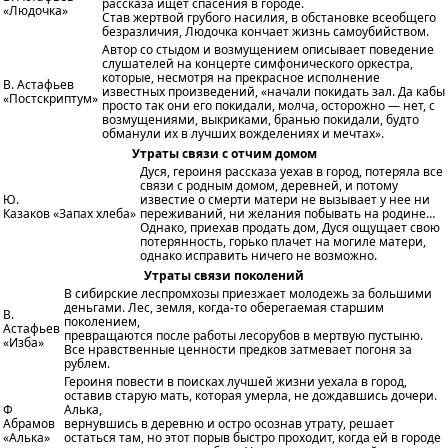
рассказа ищет спасения в городе.
«Людочка»
Став жертвой грубого насилия, в обстановке всеобщего
безразличия, Людочка кончает жизнь самоубийством.
Автор со стыдом и возмущением описывает поведение
слушателей на концерте симфонического оркестра,
которые, несмотря на прекрасное исполнение
В. Астафьев
известных произведений, «начали покидать зал. Да кабы
«Постскриптум»
просто так они его покидали, молча, осторожно — нет, с
возмущениями, выкриками, бранью покидали, будто
обманули их в лучших вожделениях и мечтах».
Утраты связи с отчим домом
Дуся, героиня рассказа уехав в город, потеряла все
связи с родным домом, деревней, и потому
Ю.
известие о смерти матери не вызывает у нее ни
Казаков «Запах хлеба»
переживаний, ни желания побывать на родине…
Однако, приехав продать дом, Дуся ощущает свою
потерянность, горько плачет на могиле матери,
однако исправить ничего не возможно.
Утраты связи поколений
В сибирские леспромхозы приезжает молодежь за большими
деньгами. Лес, земля, когда-то оберегаемая старшим
В.
поколением,
Астафьев
превращаются после работы лесорубов в мертвую пустыню.
«Изба»
Все нравственные ценности предков затмевает погоня за
рублем.
Героиня повести в поисках лучшей жизни уехала в город,
оставив старую мать, которая умерла, не дождавшись дочери.
Ф
Алька,
Абрамов
вернувшись в деревню и остро осознав утрату, решает
«Алька»
остаться там, но этот порыв быстро проходит, когда ей в городе