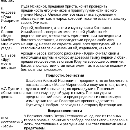
помни»
Иуда Искариот, предавая Христа, хочет проверить
Л.
преданность его учеников и правоту гуманистического
Андреев
учения Иисуса. Однако они все оказались трусливыми
«Иуда
обывателями, как и народ, который тоже не встал на защиту
Искариот»
своего Учителя.
Н.С.
Сергей, любовник, а затем и муж купчихи Катерины
Лесков
Измайловой, совершил вместе с ней убийства её
«Леди
родственников, желая стать единственным наследником
Макбет
богатого состояния, а впоследствии предал любимую
Мценского
женщину, назвав её соучастницей всех преступлений. На
уезда»
каторжном этапе он изменил ей, издевался, как мог.
Аркадий Басов, которого рассказчик Юрий считал своим
С. Львов
настоящим другом и которому доверил тайну первой любви,
«Друг
предал это доверие, выставив Юру на всеобщее осмеяние.
моего
Басов, впоследствии став писателем, так и остался подлым и
детства»
бесчестным человеком.
Подлости, бесчестия
Швабрин Алексей Иванович —дворянин, но он бесчестен:
посватавшись к Маше Мироновой и получив отказ, мстит,
А.С. Пушкин
дурно о ней отзываясь; во время дуэли с Гриневым
«Капитанская
наносит ему подлый удар в спину. Полная утрата
дочка»
представлений о чести предопределяет и социальную
измену: как только Белогорская крепость достается
Пугачеву, Швабрин переходит на сторону бунтовщиков.
Вседозволенности
У Верховенского Петра Степановича, одного из главных
Ф.М.
героев романа, понятие о свободе превратилось в право на
Достоевский
ложь, преступление и разрушение. Он стал клеветником и
«Бесы»
предателем.