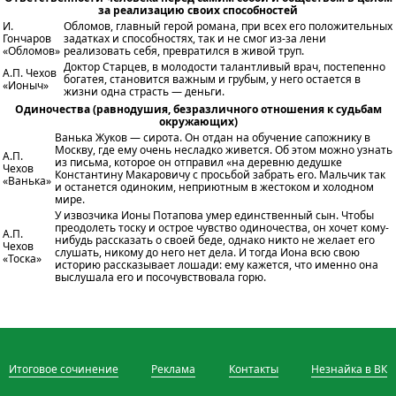
за реализацию своих способностей
И.
Обломов, главный герой романа, при всех его положительных
Гончаров
задатках и способностях, так и не смог из-за лени
«Обломов»
реализовать себя, превратился в живой труп.
Доктор Старцев, в молодости талантливый врач, постепенно
А.П. Чехов
богатея, становится важным и грубым, у него остается в
«Ионыч»
жизни одна страсть — деньги.
Одиночества (равнодушия, безразличного отношения к судьбам
окружающих)
Ванька Жуков
— сирота. Он отдан на обучение сапожнику в
Москву, где ему очень несладко живется. Об этом можно узнать
А.П.
из письма, которое он отправил «на деревню дедушке
Чехов
Константину Макаровичу с просьбой забрать его. Мальчик так
«Ванька»
и останется одиноким, неприютным в жестоком и холодном
мире.
У извозчика Ионы Потапова умер единственный сын. Чтобы
преодолеть тоску и острое чувство одиночества, он хочет кому-
А.П.
нибудь рассказать о своей беде, однако никто не желает его
Чехов
слушать, никому до него нет дела. И тогда Иона всю свою
«Тоска»
историю рассказывает лошади: ему кажется, что именно она
выслушала его и посочувствовала горю.
Итоговое сочинение
Реклама
Контакты
Незнайка в ВК