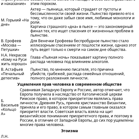
и наказание»
этим пороком.
Актер — пьяница, который страдает от пустоты и
бессмысленности своей жизни. Пьянство привело его к
тому, что он даже забыл свое имя, любимые монологи и
М. Горький «На
роли.
дне»
Картина страшного «дна» в пьесе — это закономерный
финал тех, кто ищет спасения от жизненных проблем в
пьянстве.
В. Ерофеев
Для Венечки Ерофеева беспробудное пьянство стало
«Москва —
иллюзорным спасением от пошлости жизни, однако этот
Петушки»
путь ведет только к смерти на самом дне общества.
Н.А. Некрасов
Глава «Пьяная ночь» показывает картину полного
«Кому на Руси
распада человека под влиянием алкоголя.
жить хорошо»
В. Астафьев
Пьянство, по мнению писателя, это причина
«Печальный
убийств, грабежей, распада семейных отношений,
детектив»
полного разложения личности.
Ущемления прав человека в современном обществе
Сравнивая Западную Европу и Россию, автор отмечает, что
Европа получила в наследство от Католической церкви
Римское право, в котором приоритетом являлись права
Б.
личности. Древняя Русь, приняв христианство Византии,
Васильев
приняла и его право, в котором самым главным оказался
«Кольцо
приоритет власти. Советская власть взяла на щит
А»
византийское понимание приоритетного права, и поэтому в
России, в отличие от Западной Европы, до сих пор ущемлены
многие права человека.
Эгоизма
Л.Н.