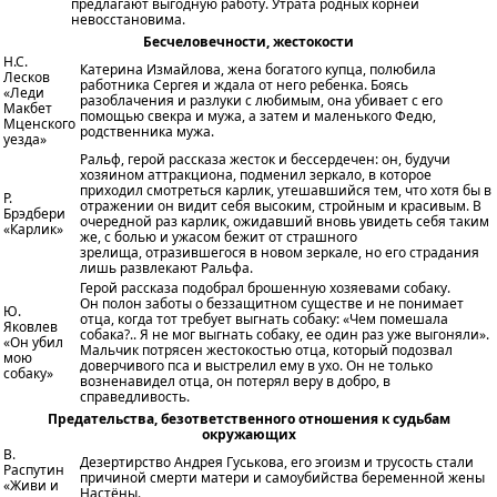
предлагают выгодную работу. Утрата родных корней
невосстановима.
Бесчеловечности, жестокости
Н.С.
Катерина Измайлова, жена богатого купца, полюбила
Лесков
работника Сергея и ждала от него ребенка. Боясь
«Леди
разоблачения и разлуки с любимым, она убивает с его
Макбет
помощью свекра и мужа, а затем и маленького Федю,
Мценского
родственника мужа.
уезда»
Ральф, герой рассказа жесток и бессердечен: он, будучи
хозяином аттракциона, подменил зеркало, в которое
приходил смотреться карлик, утешавшийся тем, что хотя бы в
Р.
отражении он видит себя высоким, стройным и красивым. В
Брэдбери
очередной раз карлик, ожидавший вновь увидеть себя таким
«Карлик»
же, с болью и ужасом бежит от страшного
зрелища, отразившегося в новом зеркале, но его страдания
лишь развлекают Ральфа.
Герой рассказа подобрал брошенную хозяевами собаку.
Он полон заботы о беззащитном существе и не понимает
Ю.
отца, когда тот требует выгнать собаку: «Чем помешала
Яковлев
собака?.. Я не мог выгнать собаку, ее один раз уже выгоняли».
«Он убил
Мальчик потрясен жестокостью отца, который подозвал
мою
доверчивого пса и выстрелил ему в ухо. Он не только
собаку»
возненавидел отца, он потерял веру в добро, в
справедливость.
Предательства, безответственного отношения к судьбам
окружающих
В.
Дезертирство Андрея Гуськова, его эгоизм и трусость стали
Распутин
причиной смерти матери и самоубийства беременной жены
«Живи и
Настёны.