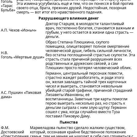
Гоголь
Эта измена усугубилась ещё и тем, что он понесся в бой против
«Тарас
своего отца, брата, прежних друзей. Недостойная, позорная
Бульба»
смерть — вот итог его нравственного падения.
Разрушающего влияния денег
Доктор Старцев, в молодости талантливый
врач, постепенно богатея, становится важным и
А.П. Чехов «Ионыч»
грубым, у него остается в жизни одна страсть —
деньги.
Образ Степана Плюшкина, скупого
помещика, олицетворяет полное омертвение
человеческой души, гибель сильной личности,
Н.В.
без остатка поглощенной страстью скупости. Эта
Гоголь «Мертвые души»
страсть стала причиной разрушения всех
родственных и дружеских связей, а сам
Плюшкин просто потерял человеческий облик.
Германн, центральный персонаж повести,
страстно жаждет разбогатеть, и ради этого
он, желая завладеть тайной трех карточных
чисел и выиграть, становится невольным
убийцей старой графини, причиной страданий
А.С. Пушкин «Пиковая
Лизаветы Ивановны, её
дама»
воспитанницы. Заветные три карты помогли
герою выиграть несколько раз, но страсть к
деньгам сыграла с ним злую шутку: Германн
сошел с ума, когда случайно вместо Туза
поставил Пиковую Даму.
Пьянства
Ф.М.
Мармеладова
пьянство сделало жалким существом,
Достоевский
который, осознавая крайне бедственное положение
«Преступление
семьи, тем не менее не находит в себе сил справиться с