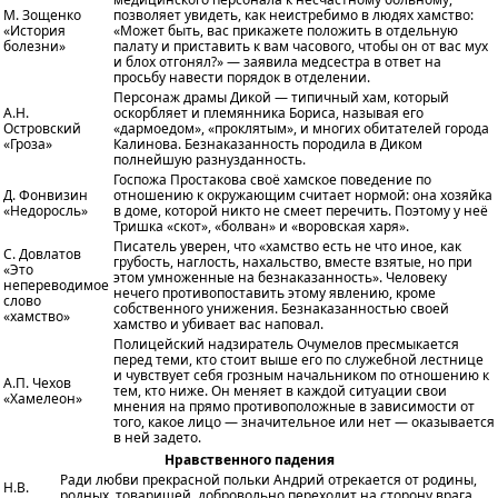
М. Зощенко
позволяет увидеть, как неистребимо в людях хамство:
«История
«Может быть, вас прикажете положить в отдельную
болезни»
палату и приставить к вам часового, чтобы он от вас мух
и блох отгонял?» — заявила медсестра в ответ на
просьбу навести порядок в отделении.
Персонаж драмы Дикой — типичный хам, который
А.Н.
оскорбляет и племянника Бориса, называя его
Островский
«дармоедом», «проклятым», и многих обитателей города
«Гроза»
Калинова. Безнаказанность породила в Диком
полнейшую разнузданность.
Госпожа Простакова своё хамское поведение по
Д. Фонвизин
отношению к окружающим считает нормой: она хозяйка
«Недоросль»
в доме, которой никто не смеет перечить. Поэтому у неё
Тришка «скот», «болван» и «воровская харя».
Писатель уверен, что «хамство есть не что иное, как
С. Довлатов
грубость, наглость, нахальство, вместе взятые, но при
«Это
этом умноженные на безнаказанность». Человеку
непереводимое
нечего противопоставить этому явлению, кроме
слово
собственного унижения. Безнаказанностью своей
«хамство»
хамство и убивает вас наповал.
Полицейский надзиратель Очумелов пресмыкается
перед теми, кто стоит выше его по служебной лестнице
и чувствует себя грозным начальником по отношению к
А.П. Чехов
тем, кто ниже. Он меняет в каждой ситуации свои
«Хамелеон»
мнения на прямо противоположные в зависимости от
того, какое лицо — значительное или нет — оказывается
в ней задето.
Нравственного падения
Ради любви прекрасной польки Андрий отрекается от родины,
Н.В.
родных, товарищей, добровольно переходит на сторону врага.