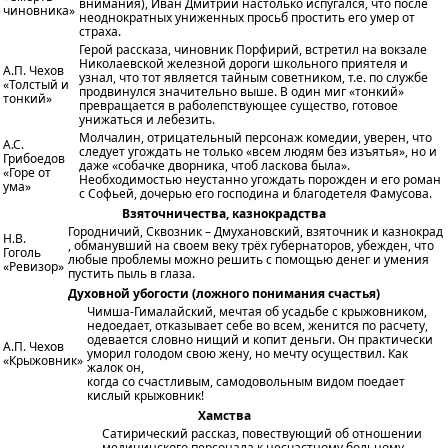
внимания), Иван Дмитрии настолько испугался, что после
чиновника»
неоднократных униженных просьб простить его умер от
страха.
Герой рассказа, чиновник Порфирий, встретил на вокзале
Николаевской железной дороги школьного приятеля и
А.П. Чехов
узнал, что тот является тайным советником, т.е. по службе
«Толстый и
продвинулся значительно выше. В один миг «тонкий»
тонкий»
превращается в раболепствующее существо, готовое
унижаться и лебезить.
Молчалин, отрицательный персонаж комедии, уверен, что
А.С.
следует угождать не только «всем людям без изъятья», но и
Грибоедов
даже «собачке дворника, чтоб ласкова была».
«Горе от
Необходимостью неустанно угождать порожден и его роман
ума»
с Софьей, дочерью его господина и благодетеля Фамусова.
Взяточничества, казнокрадства
Городничий, Сквозник – Дмухановский, взяточник и казнокрад
Н.В.
, обманувший на своем веку трёх губернаторов, убежден, что
Гоголь
любые проблемы можно решить с помощью денег и умения
«Ревизор»
пустить пыль в глаза.
Духовной убогости (ложного понимания счастья)
Чимша-Гималайский, мечтая об усадьбе с крыжовником,
недоедает, отказывает себе во всем, женится по расчету,
одевается словно нищий и копит деньги. Он практически
А.П. Чехов
уморил голодом свою жену, но мечту осуществил. Как
«Крыжовник»
жалок он,
когда со счастливым, самодовольным видом поедает
кислый крыжовник!
Хамства
Сатирический рассказ, повествующий об отношении
медицинского персонала к несчастному больному,