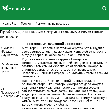
Незнайка
→
Теория
→
Аргументы по русскому
Проблемы, связанные с отрицательными качествами
личности
Бессердечия, душевной черствости
А. Алексин
Мать героини Верочки настолько черства, что вынудила
«Раздел
свою свекровь, поднявшую и излечившую её дочь, уехать
имущества»
в глухую деревню, обрекла её на одиночество.
Родственники больной старушки Екатерины
Петровны, устав ухаживать за ней, решили похоронить её
Ю. Мамлеев
заживо и тем самым избавиться от проблем. Похороны —
«Прыжок в
страшное свидетельство того, во что превращается
гроб»
человек, лишенный сострадания, живущий только своими
интересами.
Настя живет яркой, наполненной жизнью вдали от
одинокой, старенькой матери. Дочери все дела кажутся
важными и неотложными настолько, что она совсем
К.Г.
забывает писать письма домой, не навещает мать. Даже
Паустовский
когда пришла телеграмма о болезни матери, Настя не
«Телеграмма»
сразу поехала, а потому и не застала Катерину Ивановну в
живых. Мать так и не дождалась своей единственной
дочери, которую очень любила.
Бессердечные, циничные ученики стали упрекать