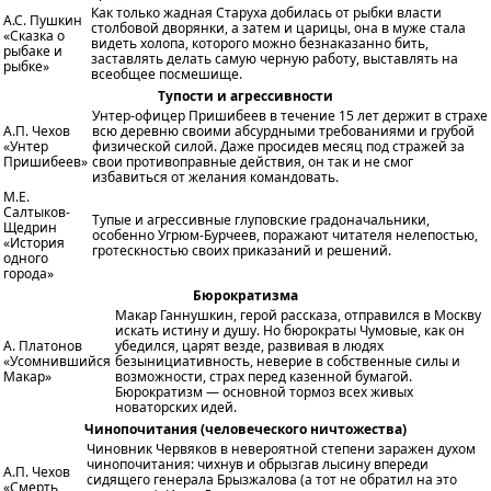
Как только жадная Старуха добилась от рыбки власти
А.С. Пушкин
столбовой дворянки, а затем и царицы, она в муже стала
«Сказка о
видеть холопа, которого можно безнаказанно бить,
рыбаке и
заставлять делать самую черную работу, выставлять на
рыбке»
всеобщее посмешище.
Тупости и агрессивности
Унтер-офицер Пришибеев в течение 15 лет держит в страхе
А.П. Чехов
всю деревню своими абсурдными требованиями и грубой
«Унтер
физической силой. Даже просидев месяц под стражей за
Пришибеев»
свои противоправные действия, он так и не смог
избавиться от желания командовать.
М.Е.
Салтыков-
Тупые и агрессивные глуповские градоначальники,
Щедрин
особенно Угрюм-Бурчеев, поражают читателя нелепостью,
«История
гротескностью своих приказаний и решений.
одного
города»
Бюрократизма
Макар Ганнушкин, герой рассказа, отправился в Москву
искать истину и душу. Но бюрократы Чумовые, как он
А. Платонов
убедился, царят везде, развивая в людях
«Усомнившийся
безынициативность, неверие в собственные силы и
Макар»
возможности, страх перед казенной бумагой.
Бюрократизм — основной тормоз всех живых
новаторских идей.
Чинопочитания (человеческого ничтожества)
Чиновник Червяков в невероятной степени заражен духом
чинопочитания: чихнув и обрызгав лысину впереди
А.П. Чехов
сидящего генерала Брызжалова (а тот не обратил на это
«Смерть