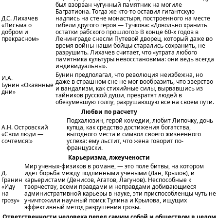
был взорван чугунный памятник на могиле
Багратиона. Тогда же кто-то оставил гигантскую
Д.С. Лихачев
надпись на стене монастыря, построенного на месте
«Письма о
гибели другого героя — Тучкова: «Довольно хранить
добром и
остатки рабского прошлого!» В конце 60-х годов в
прекрасном»
Ленинграде снесли Путевой дворец, который даже во
время войны наши бойцы старались сохранить, не
разрушить. Лихачев считает, что «утрата любого
памятника культуры невосстановима: они ведь всегда
индивидуальны».
Бунин предполагал, что революция неизбежна, но
И.А.
даже в страшном сне не мог вообразить, что зверство
Бунин «Окаянные
и вандализм, как стихийные силы, вырвавшись из
дни»
тайников русской души, превратят людей в
обезумевшую толпу, разрушающую всё на своем пути.
Любви по расчету
Подхалюзин, герой комедии, любит Липочку, дочь
А.Н. Островский
купца, как средство достижения богатства,
«Свои люди —
выгодного места и символ своего жизненного
сочтемся!»
успеха: ему льстит, что жена говорит по-
французски.
Карьеризма, лжеучености
Мир ученых-физиков в романе, — это поле битвы, на котором
Д.
идет борьба между подлинными учеными (Дан, Крылов), и
Гранин
карьеристами (Денисов, Агатов, Лагунов). Неспособные к
«Иду
творчеству, всеми правдами и неправдами добивающиеся
на
административной карьеры в науке, эти приспособленцы чуть не
грозу»
уничтожили научный поиск Тулина и Крылова, ищущих
эффективный метод разрушения грозы.
Ответственности человека перед самим собой и обществом в целом