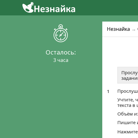
2
4
1
Уже готовятся 
Присо