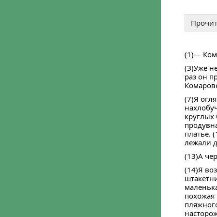
Войти че
Войти ч
Мы ничего не пу