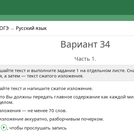
4
5
1
2
к ЕГЭ, ОГЭ и ВПР.
единяйся!
или