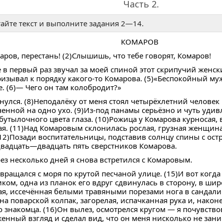
рез ВКонтакте
ерез Одноклассники
бликуем от вашего имени