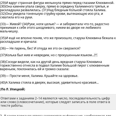
(29)И вдруг странная фигура мелькнула прямо перед глазами Клюквиной.
(З0)Она камнем упала сверху, прямо в середину Халиминого тряпья, и
раскладушка развалилась. (31)Над бледным Колькой стояла Халима.
(32)Она увидела тоненькую струйку крови, вытекающую изо рта, и
схватила его на руки.
(33)— Живой? (34)Руки, ноги целые? — и забормотала что-то, радостно
прижимая к себе этого шкодливого, никем во дворе не любимого
мальчишку.
(35)И ещё не вполне поняв, что же произошло, старуха Клюквина бежала к
раскладушке и кричала:
(36)— Не парень, бес! И откуда же это он сверзился?
(37)Колька был жив и невредим, но с прокушенным языком...
(38)Соседи видели, как на другой день вредная старуха Клюквина
торжественно отнесла в подвал Халиме большой пирог с клюквенным
вареньем, поклонилась ей и громко сказала:
(39)— Прости меня, Халима. Кушайте на здоровье.
(40)А Халима стояла в дверях, высокая, удивительно красивая...
(
По Л. Улицкой
)
Ответами к заданиям 2–14 являются число, последовательность цифр
или слово (словосочетание), которые следует записать в поле ответа в
тексте работы.
2
В каком варианте ответа содержится информация, необходимая для