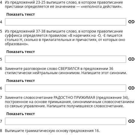
4
Из предложений 23-25 выпишите слово, в котором правописание
приставки определяется её значением — «неполнота действия».
Показать текст
4
5
Из предложений 37-38 выпишите слово, в котором правописание
суффикса определяется правилом: «В наречиях на -О, -Е пишется
столько Н, сколько в прилагательных и причастиях, от которых оно
образовано».
Показать текст
5
6
Замените разговорное слово СВЕРЗИЛСЯ в предложении 36
стилистически нейтральным синонимом. Напишите этот синоним.
Показать текст
6
7
Замените словосочетание РАДОСТНО ПРИЖИМАЯ (предложение 34),
построенное на основе примыкания, синонимичным словосочетанием
со связью управление. Напишите получившееся словосочетание.
Показать текст
7
8
Выпишите грамматическую основу предложения 16.