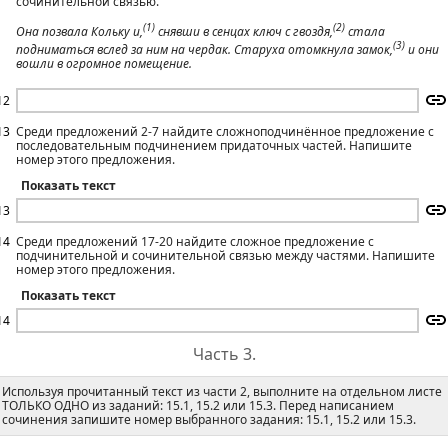
сочинительной связью.
(1)
(2)
Она позвала Кольку и,
снявши в сенцах ключ с гвоздя,
стала
(3)
подниматься вслед за ним на чердак. Старуха отомкнула замок,
и они
вошли в огромное помещение.
12
13
Среди предложений 2-7 найдите сложноподчинённое предложение с
последовательным подчинением придаточных частей. Напишите
номер этого предложения.
Показать текст
13
14
Среди предложений 17-20 найдите сложное предложение с
подчинительной и сочинительной связью между частями. Напишите
номер этого предложения.
Показать текст
14
Часть 3.
Используя прочитанный текст из части 2, выполните на отдельном листе
ТОЛЬКО ОДНО из заданий: 15.1, 15.2 или 15.3. Перед написанием
сочинения запишите номер выбранного задания: 15.1, 15.2 или 15.3.