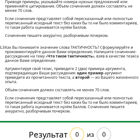
Приводя примеры, указывайте номера нужных предложений или
применяйте цитирование. Объём сочинения должен составлять не
менее 70 слов.
Если сочинение представляет собой пересказанный или полностью
переписанный исходный текст без каких бы то ни было комментариев,
то такая работа оценивается нулём баллов.
Сочинение пишите аккуратно, разборчивым почерком.
5.3
Как Вы понимаете значение слова ТАКТИЧНОСТЬ? Сформулируйте и
прокомментируйте данное Вами определение. Напишите сочинение-
рассуждение на тему «
Что такое тактичность
», взяв в качестве тезиса
данное Вами определение.
Аргументируя свой тезис, приведите 2 (два) примера-аргумента,
подтверждающих Ваши рассуждения:
один пример
-аргумент
приведите из прочитанного текста, а
второй
— из Вашего жизненного
опыта.
Объём сочинения должен составлять не менее 70 слов.
Если сочинение представляет собой пересказанный или полностью
переписанный исходный текст без каких бы то ни было комментариев,
то такая работа оценивается нулём баллов. Сочинение пишите
аккуратно, разборчивым почерком.
Результат
0
0
из