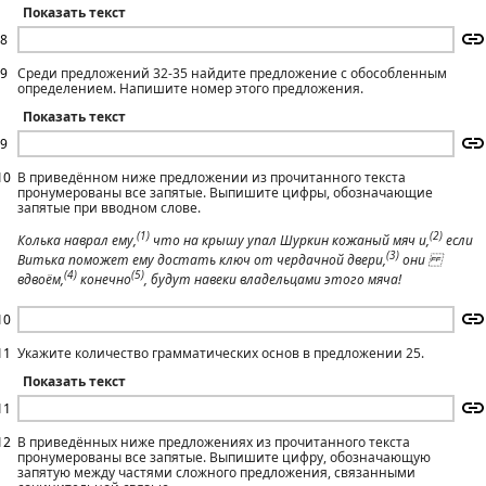
Показать текст
8
9
Среди предложений 32-35 найдите предложение с обособленным
определением. Напишите номер этого предложения.
Показать текст
9
10
В приведённом ниже предложении из прочитанного текста
пронумерованы все запятые. Выпишите цифры, обозначающие
запятые при вводном слове.
(1)
(2)
Колька наврал ему,
что на крышу упал Шуркин кожаный мяч и,
если
(3)
Витька поможет ему достать ключ от чердачной двери,
они
(4)
(5)
вдвоём,
конечно
, будут навеки владельцами этого мяча!
10
11
Укажите количество грамматических основ в предложении 25.
Показать текст
11
12
В приведённых ниже предложениях из прочитанного текста
пронумерованы все запятые. Выпишите цифру, обозначающую
запятую между частями сложного предложения, связанными