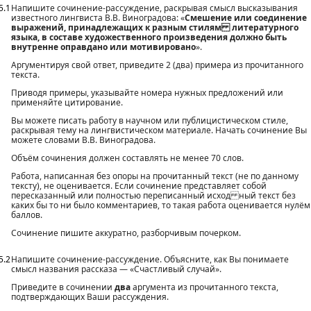
5.1
Напишите сочинение-рассуждение, раскрывая смысл высказывания
известного лингвиста В.В. Виноградова: «
Смешение или соединение
выражений, принадлежащих к разным стилям литературного
языка, в составе художественного произведения должно быть
внутренне оправдано или мотивировано
».
Аргументируя свой ответ, приведите 2 (два) примера из прочитанного
текста.
Приводя примеры, указывайте номера нужных предложений или
применяйте цитирование.
Вы можете писать работу в научном или публицистическом стиле,
раскрывая тему на лингвистическом материале. Начать сочинение Вы
можете словами В.В. Виноградова.
Объём сочинения должен составлять не менее 70 слов.
Работа, написанная без опоры на прочитанный текст (не по данному
тексту), не оценивается. Если сочинение представляет собой
пересказанный или полностью переписанный исход ный текст без
каких бы то ни было комментариев, то такая работа оценивается нулём
баллов.
Сочинение пишите аккуратно, разборчивым почерком.
5.2
Напишите сочинение-рассуждение. Объясните, как Вы понимаете
смысл названия рассказа — «Счастливый случай».
Приведите в сочинении
два
аргумента из прочитанного текста,
подтверждающих Ваши рассуждения.