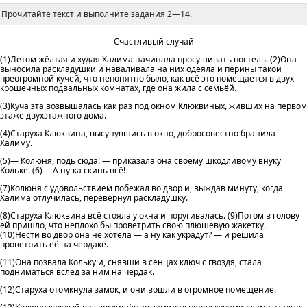
Прочитайте текст и выполните задания 2—14.
Счастливый случай
(1)Летом жёлтая и худая Халима начинала просушивать постель. (2)Она
выносила раскладушки и наваливала на них одеяла и перины такой
преогромной кучей, что непонятно было, как всё это помещается в двух
крошечных подвальных комнатах, где она жила с семьёй.
(3)Куча эта возвышалась как раз под окном Клюквиных, живших на первом
этаже двухэтажного дома.
(4)Старуха Клюквина, высунувшись в окно, добросовестно бранила
Халиму.
(5)— Колюня, подь сюда! — приказала она своему шкодливому внуку
Кольке. (6)— А ну-ка скинь всё!
(7)Колюня с удовольствием побежал во двор и, выждав минуту, когда
Халима отлучилась, перевернул раскладушку.
(8)Старуха Клюквина всё стояла у окна и поругивалась. (9)Потом в голову
ей пришло, что неплохо бы проветрить свою плюшевую жакетку.
(10)Нести во двор она не хотела — а ну как украдут? — и решила
проветрить её на чердаке.
(11)Она позвала Кольку и, снявши в сенцах ключ с гвоздя, стала
подниматься вслед за ним на чердак.
(12)Старуха отомкнула замок, и они вошли в огромное помещение.