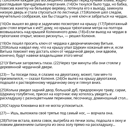
(13)Колюня каждый раз восхищённо замирал перед кучами хлама, жадно
разглядывая причудливые очертания. (14)Он ткнулся было туда, но бабка,
повесив жакетку на бельевую верёвку, потянула его к выходу, замкнула
низкую дверь и стала спускаться по лестнице. (15)Колюня шёл следом,
мучительно соображая, как бы стащить у неё ключ и забраться на чердак.
(16)Он вышел во двор и задумчиво посмотрел на крышу. (17)Трёхэтажный
дом стоял впритык к их дому, но крыша трёхэтажки метра на полтора
возвышалась над крышей Колюниного дома. (18)«Если выход на чердак в
трёхэтажке открыт, можно рискнуть», — решил Колюня.
(19)Он пошёл просить ключ от чердака к дворничихиному Витьке.
(20)Колька наврал ему, что на крышу упал Шуркин кожаный мяч и, если
Витька поможет ему достать ключ от чердачной двери, они вдвоём,
конечно, будут навеки владельцами этого мяча!
(21)У Витьки загорелись глаза. (22)Через три минуты оба они стояли у
деревянной чердачной двери.
(23)— Ты посиди пока, я слазию на двухэтажку, может, там мяч-то
приземлился, — сказал Колюня. (24)Он вылез на крышу двухэтажки,
подошёл к растворённому чердачному окну и глянул вниз.
(25)Колька увидел задний двор, большой дуб, придорожную траву, сараи,
Шуркину голубятню, присел на корточки: ему хотелось увидеть и
раскладушку с разноцветными перинами, песочницу, доминошный стол...
(26)Старуха Клюквина всё не могла успокоиться.
(27)— Ишь, выложила своё тряпье под самый нос, — ворчала она.
(28)Потом встала, взяла совок, выгребла из печки золы, подошла к окну и
ловким движением сыпанула из окна золу прямо на раскладушку...