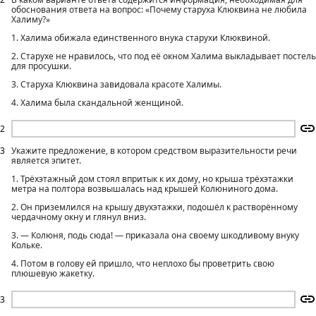
обоснования ответа на вопрос: «Почему старуха Клюквина не любила
Халиму?»
1. Халима обижала единственного внука старухи Клюквиной.
2. Старухе не нравилось, что под её окном Халима выкладывает постель
для просушки.
3. Старуха Клюквина завидовала красоте Халимы.
4. Халима была скандальной женщиной.
2
3
Укажите предложение, в котором средством выразительности речи
является эпитет.
1. Трёхэтажный дом стоял впритык к их дому, но крыша трёхэтажки
метра на полтора возвышалась над крышей Колюниного дома.
2. Он приземлился на крышу двухэтажки, подошёл к растворённому
чердачному окну и глянул вниз.
3. — Колюня, подь сюда! — приказала она своему шкодливому внуку
Кольке.
4. Потом в голову ей пришло, что неплохо бы проветрить свою
плюшевую жакетку.
3