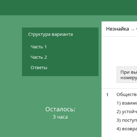
Незнайка
→
Структура варианта
Часть 1
Часть 2
Ответы
При вы
номеру
Обществе
1
1) взаим
Осталось:
2) усто
3 часа
3) посту
4) возвр