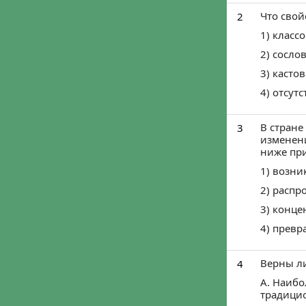
Что свой
2
1) класс
2) сосло
3) касто
4) отсу
В стране
3
изменен
ниже при
1) возн
2) распр
3) конце
4) превр
Верны л
4
А. Наибо
традици