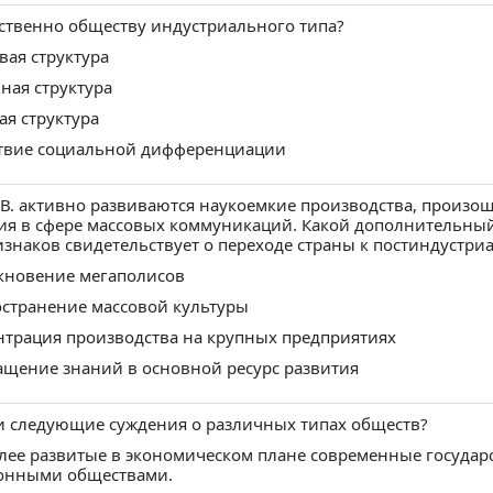
ственно обществу индустриального типа?
овая структура
вная структура
вая структура
тствие социальной дифференциации
 В. активно развиваются наукоемкие производства, произ
ия в сфере массовых коммуникаций. Какой дополнительны
знаков свидетельствует о переходе страны к постиндустр
икновение мегаполисов
остранение массовой культуры
нтрация производства на крупных предприятиях
ащение знаний в основной ресурс развития
и следующие суждения о различных типах обществ?
лее развитые в экономическом плане современные государ
онными обществами.