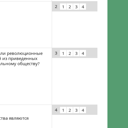
2
3
ошли революционные
й из приведенных
иальному обществу?
4
ства являются