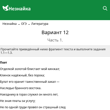
Незнайка
→
ОГЭ
→
Литература
Вариант 12
Часть 1.
Прочитайте приведённый ниже фрагмент текста и выполните задания
1.1—1.3.
Поэт
Отделкой золотой блистает мой кинжал;
Клинок надёжный, без порока;
Булат его хранит таинственный закал —
Наследье бранного востока.
Наезднику в горах служил он много лет,
Не зная платы за услугу;
Не по одной груди провёл он страшный след