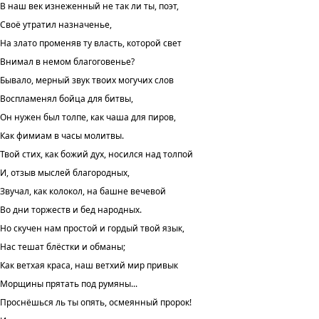
В наш век изнеженный не так ли ты, поэт,
Своё утратил назначенье,
На злато променяв ту власть, которой свет
Внимал в немом благоговенье?
Бывало, мерный звук твоих могучих слов
Воспламенял бойца для битвы,
Он нужен был толпе, как чаша для пиров,
Как фимиам в часы молитвы.
Твой стих, как божий дух, носился над толпой
И, отзыв мыслей благородных,
Звучал, как колокол, на башне вечевой
Во дни торжеств и бед народных.
Но скучен нам простой и гордый твой язык,
Нас тешат блёстки и обманы;
Как ветхая краса, наш ветхий мир привык
Морщины прятать под румяны...
Проснёшься ль ты опять, осмеянный пророк!