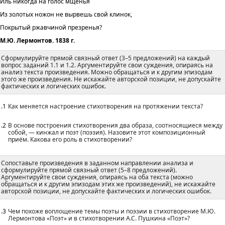
Иль никогда на голос мщенья
Из золотых ножон не вырвешь свой клинок,
Покрытый ржавчиной презренья?
М.Ю. Лермонтов. 1838 г.
Сформулируйте прямой связный ответ (3–5 предложений) на каждый
вопрос заданий 1.1 и 1.2. Аргументируйте свои суждения, опираясь на
анализ текста произведения. Можно обращаться и к другим эпизодам
этого же произведения. Не искажайте авторской позиции, не допускайте
фактических и логических ошибок.
1.1
Как меняется настроение стихотворения на протяжении текста?
1.2
В основе построения стихотворения два образа, соотносящиеся между
собой, — кинжал и поэт (поэзия). Назовите этот композиционный
приём. Какова его роль в стихотворении?
Сопоставьте произведения в заданном направлении анализа и
сформулируйте прямой связный ответ (5–8 предложений).
Аргументируйте свои суждения, опираясь на оба текста (можно
обращаться и к другим эпизодам этих же произведений), не искажайте
авторской позиции, не допускайте фактических и логических ошибок.
1.3
Чем похоже воплощение темы поэты и поэзии в стихотворение М.Ю.
Лермонтова «Поэт» и в стихотворении А.С. Пушкина «Поэт»?