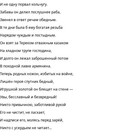
И не одну порвал кольчугу.
Забавы он делил послушнее раба,
Звенел в ответ речам обидным.
В те дни была б ему богатая резьба
Нарядом чуждым и постыдным.
Он взят за Тереком отважным казаком
На хладном трупе господина,
И долго он лежал заброшенный потом
В походной лавке армянина.
Теперь родных ножон, избитых на войне,
Лишён героя спутник бедный,
Игрушкой золотой он блещет на стене —
Увы, бесславный и безвредный!
Никто привычною, заботливой рукой
Его не чистит, не ласкает,
И надписи его, молясь перед зарёй,
Никто с усердьем не читает...