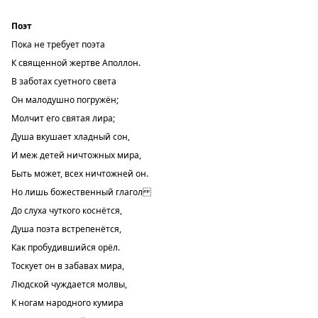
Поэт
Пока не требует поэта
К священной жертве Аполлон.
В заботах суетного света
Он малодушно погружён;
Молчит его святая лира;
Душа вкушает хладный сон,
И меж детей ничтожных мира,
Быть может, всех ничтожней он.
Но лишь божественный глагол
До слуха чуткого коснётся,
Душа поэта встрепенётся,
Как пробудившийся орёл.
Тоскует он в забавах мира,
Людской чуждается молвы,
К ногам народного кумира