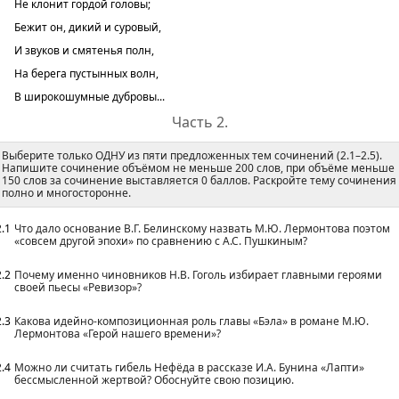
Не клонит гордой головы;
Бежит он, дикий и суровый,
И звуков и смятенья полн,
На берега пустынных волн,
В широкошумные дубровы...
Часть 2.
Выберите только ОДНУ из пяти предложенных тем сочинений (2.1–2.5).
Напишите сочинение объёмом не меньше 200 слов, при объёме меньше
150 слов за сочинение выставляется 0 баллов. Раскройте тему сочинения
полно и многосторонне.
2.1
Что дало основание В.Г. Белинскому назвать М.Ю. Лермонтова поэтом
«совсем другой эпохи» по сравнению с А.С. Пушкиным?
2.2
Почему именно чиновников Н.В. Гоголь избирает главными героями
своей пьесы «Ревизор»?
2.3
Какова идейно-композиционная роль главы «Бэла» в романе М.Ю.
Лермонтова «Герой нашего времени»?
2.4
Можно ли считать гибель Нефёда в рассказе И.А. Бунина «Лапти»
бессмысленной жертвой? Обоснуйте свою позицию.