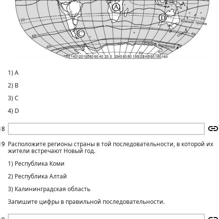
1) A
2) B
3) C
4) D
18
19
Расположите регионы страны в той последовательности, в которой их
жители встречают Новый год.
1) Республика Коми
2) Республика Алтай
3) Калининградская область
Запишите цифры в правильной последовательности.