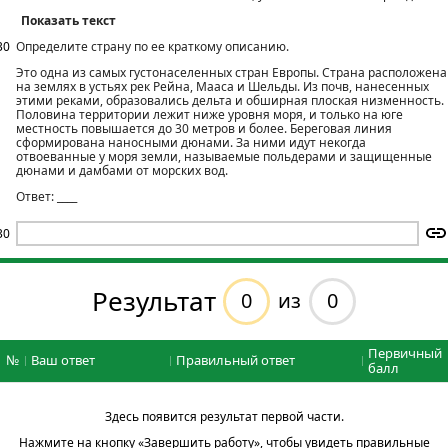
Показать текст
30
Определите страну по ее краткому описанию.
Это одна из самых густонаселенных стран Европы. Страна расположена
на землях в устьях рек Рейна, Мааса и Шельды. Из почв, нанесенных
этими реками, образовались дельта и обширная плоская низменность.
Половина территории лежит ниже уровня моря, и только на юге
местность повышается до 30 метров и более. Береговая линия
сформирована наносными дюнами. За ними идут некогда
отвоеванные у моря земли, называемые польдерами и защищенные
дюнами и дамбами от морских вод.
Ответ: ____
30
Результат
0
0
из
Первичный
№
Ваш ответ
Правильный ответ
балл
Здесь появится результат первой части.
Нажмите на кнопку «Завершить работу», чтобы увидеть правильные