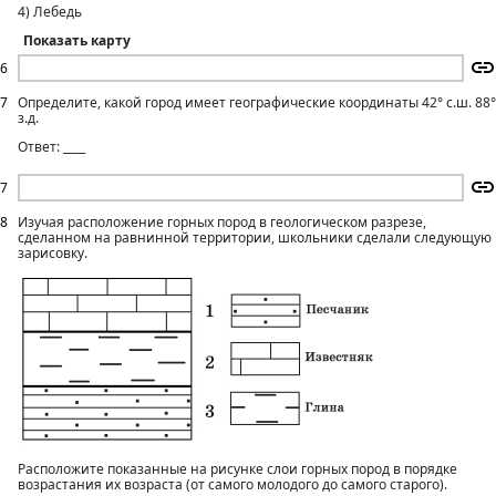
4) Лебедь
Показать карту
6
7
Определите, какой город имеет географические координаты 42° с.ш. 88°
з.д.
Ответ: ____
7
8
Изучая расположение горных пород в геологическом разрезе,
сделанном на равнинной территории, школьники сделали следующую
зарисовку.
Расположите показанные на рисунке слои горных пород в порядке
возрастания их возраста (от самого молодого до самого старого).