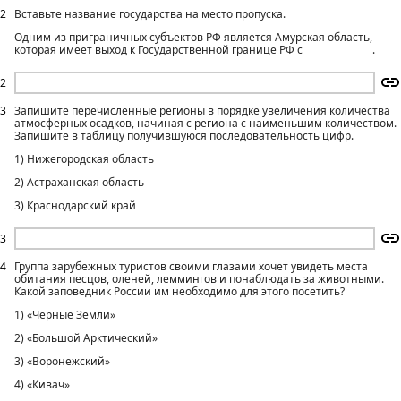
2
Вставьте название государства на место пропуска.
Одним из приграничных субъектов РФ является Амурская область,
которая имеет выход к Государственной границе РФ с _______________.
2
3
Запишите перечисленные регионы в порядке увеличения количества
атмосферных осадков, начиная с региона с наименьшим количеством.
Запишите в таблицу получившуюся последовательность цифр.
1) Нижегородская область
2) Астраханская область
3) Краснодарский край
3
4
Группа зарубежных туристов своими глазами хочет увидеть места
обитания песцов, оленей, леммингов и понаблюдать за животными.
Какой заповедник России им необходимо для этого посетить?
1) «Черные Земли»
2) «Большой Арктический»
3) «Воронежский»
4) «Кивач»