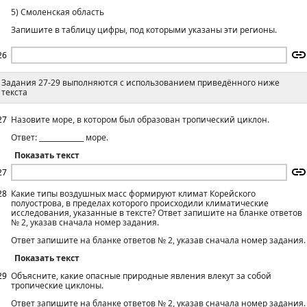
5) Смоленская область
Запишите в таблицу цифры, под которыми указаны эти регионы.
26
Задания 27-29 выполняются с использованием приведённого ниже
текста
27
Назовите море, в котором был образован тропический циклон.
Ответ: _____________ море.
Показать текст
27
28
Какие типы воздушных масс формируют климат Корейского
полуострова, в пределах которого происходили климатические
исследования, указанные в тексте? Ответ запишите на бланке ответов
№ 2, указав сначала номер задания.
Ответ запишите на бланке ответов № 2, указав сначала номер задания.
Показать текст
29
Объясните, какие опасные природные явления влекут за собой
тропические циклоны.
Ответ запишите на бланке ответов № 2, указав сначала номер задания.