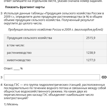
ответ запишите на отдельном листе, указав сначала номер задания.
Показать фрагмент карты
13
Используя данные таблицы «Продукция сельского хозяйства России в
2009 г.», определите долю продукции растениеводства (в %) в общем
объеме продукции сельского хозяйства. Полученный результат
округлите до целого числа.
Продукция сельского хозяйства России в 2009 г. (миллиардов рублей)
Продукция сельского хозяйства
2515,9
в том числе:
растениеводство
1238,9
животноводство
1277,0
Ответ: _____ %
13
14
Каскад ГЭС — это группа гидроэлектрических станций, расположенных
последовательно по течению водного потока и связанных между собой
общностью водохозяйственного режима. На каких двух из
перечисленных рек каскад ГЭС объединяет наибольшее число
электростанций?
1) Мезень