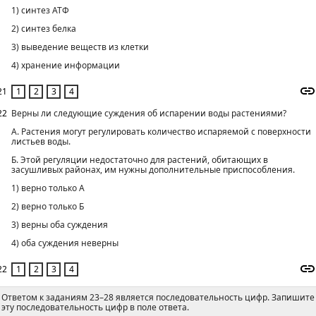
1) синтез АТФ
2) синтез белка
3) выведение веществ из клетки
4) хранение информации
21
22
Верны ли следующие суждения об испарении воды растениями?
А. Растения могут регулировать количество испаряемой с поверхности
листьев воды.
Б. Этой регуляции недостаточно для растений, обитающих в
засушливых районах, им нужны дополнительные приспособления.
1) верно только А
2) верно только Б
3) верны оба суждения
4) оба суждения неверны
22
Ответом к заданиям 23–28 является последовательность цифр. Запишите
эту последовательность цифр в поле ответа.