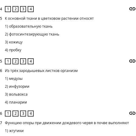
4
5
К основной ткани в цветковом растении относят
1) образовательную ткань
2) фотосинтезирующую ткань
3) кожицу
4) пробку
5
6
Из трёх зародышевых листков организм
1) медузы
2) инфузории
3) вольвокса
4) планарии
6
7
Функцию опоры при движении дождевого червя в почве выполняют
1) жгутики