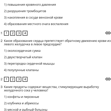
1) повышения кровяного давления
2) разрушения тромбоцитов
3) накопления в сосуде венозной крови
4) образования местного очага воспаления
11
12
Какое образование сердца препятствует обратному движению крови из
левого желудочка в левое предсердие?
1) околосердечная сумка
2) двухстворчатый клапан
3) перегородка сердечной мышцы
4) полулунные клапаны
12
13
Какие продукты содержат вещества, стимулирующие выработку
желудочного сока у человека?
1) конфеты и пирожные
2) клубника и абрикосы
3) мясной и рыбный бульоны