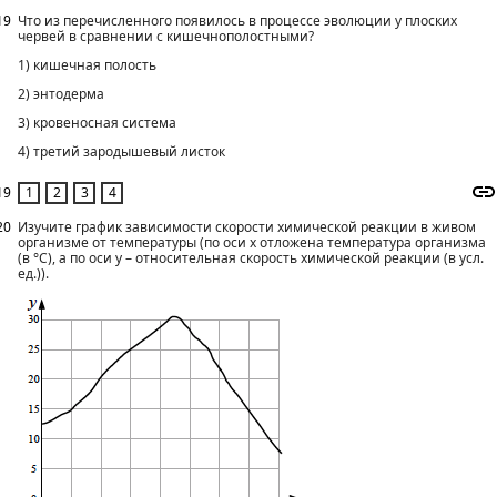
19
Что из перечисленного появилось в процессе эволюции у плоских
червей в сравнении с кишечнополостными?
1) кишечная полость
2) энтодерма
3) кровеносная система
4) третий зародышевый листок
19
20
Изучите график зависимости скорости химической реакции в живом
организме от температуры (по оси х отложена температура организма
(в °С), а по оси у – относительная скорость химической реакции (в усл.
ед.)).