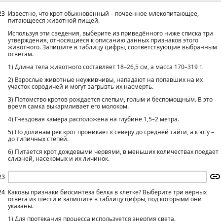
23
Известно, что крот обыкновенный – почвенное млекопитающее,
питающееся животной пищей.
Используя эти сведения, выберите из приведённого ниже списка три
утверждения, относящиеся к описанию данных признаков этого
животного. Запишите в таблицу цифры, соответствующие выбранным
ответам.
1) Длина тела животного составляет 18–26,5 см, а масса 170–319 г.
2) Взрослые животные неуживчивы, нападают на попавших на их
участок сородичей и могут загрызть их насмерть.
3) Потомство кротов рождается слепым, голым и беспомощным. В это
время самка выкармливает его молоком.
4) Гнездовая камера расположена на глубине 1,5–2 метра.
5) По долинам рек крот проникает к северу до средней тайги, а к югу –
до типичных степей.
6) Питается крот дождевыми червями, в меньших количествах поедает
слизней, насекомых и их личинок.
23
24
Каковы признаки биосинтеза белка в клетке? Выберите три верных
ответа из шести и запишите в таблицу цифры, под которыми они
указаны.
1) Для протекания процесса используется энергия света.