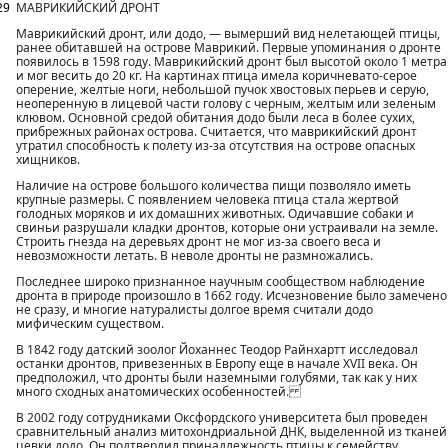
29
МАВРИКИЙСКИЙ ДРОНТ
Маврикийский дронт, или додо, — вымерший вид нелетающей птицы,
ранее обитавшей на острове Маврикий. Первые упоминания о дронте
появилось в 1598 году. Маврикийский дронт был высотой около 1 метра
и мог весить до 20 кг. На картинах птица имела коричневато-серое
оперение, желтые ноги, небольшой пучок хвостовых перьев и серую,
неоперенную в лицевой части голову с черным, желтым или зеленым
клювом. Основной средой обитания додо были леса в более сухих,
прибрежных районах острова. Считается, что маврикийский дронт
утратил способность к полету из-за отсутствия на острове опасных
хищников.
Наличие на острове большого количества пищи позволяло иметь
крупные размеры. С появлением человека птица стала жертвой
голодных моряков и их домашних животных. Одичавшие собаки и
свиньи разрушали кладки дронтов, которые они устраивали на земле.
Строить гнезда на деревьях дронт не мог из-за своего веса и
невозможности летать. В неволе дронты не размножались.
Последнее широко признанное научным сообществом наблюдение
дронта в природе произошло в 1662 году. Исчезновение было замечено
не сразу, и многие натуралисты долгое время считали додо
мифическим существом.
В 1842 году датский зоолог Йоханнес Теодор Райнхартт исследовал
останки дронтов, привезенных в Европу еще в начале XVII века. Он
предположил, что дронты были наземными голубями, так как у них
много сходных анатомических особенностей.
В 2002 году сотрудниками Оксфордского университета был проведен
сравнительный анализ митохондриальной ДНК, выделенной из тканей
цевки додо. Он подтвердил принадлежность птицы к семейству