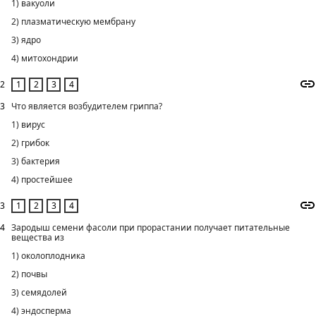
1) вакуоли
2) плазматическую мембрану
3) ядро
4) митохондрии
2
3
Что является возбудителем гриппа?
1) вирус
2) грибок
3) бактерия
4) простейшее
3
4
Зародыш семени фасоли при прорастании получает питательные
вещества из
1) околоплодника
2) почвы
3) семядолей
4) эндосперма