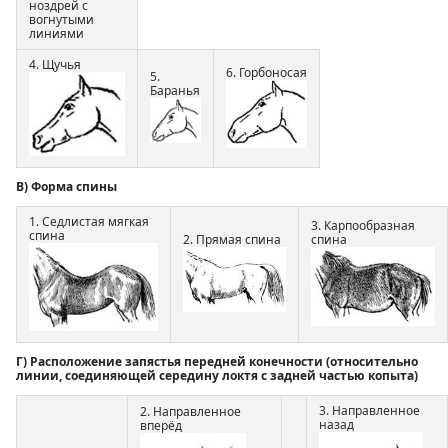
ноздрей с
вогнутыми
линиями
4. Щучья
6. Горбоносая
5.
Баранья
В) Форма спины
1. Седлистая мягкая
3. Карпообразная
спина
2. Прямая спина
спина
Г) Расположение запястья передней конечности (относительно
линии, соединяющей середину локтя с задней частью копыта)
3. Направленное
2. Направленное
назад
вперёд