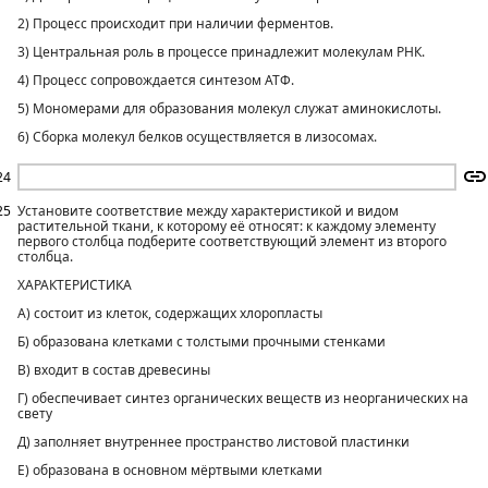
2) Процесс происходит при наличии ферментов.
3) Центральная роль в процессе принадлежит молекулам РНК.
4) Процесс сопровождается синтезом АТФ.
5) Мономерами для образования молекул служат аминокислоты.
6) Сборка молекул белков осуществляется в лизосомах.
24
25
Установите соответствие между характеристикой и видом
растительной ткани, к которому её относят: к каждому элементу
первого столбца подберите соответствующий элемент из второго
столбца.
ХАРАКТЕРИСТИКА
А) состоит из клеток, содержащих хлоропласты
Б) образована клетками с толстыми прочными стенками
В) входит в состав древесины
Г) обеспечивает синтез органических веществ из неорганических на
свету
Д) заполняет внутреннее пространство листовой пластинки
Е) образована в основном мёртвыми клетками