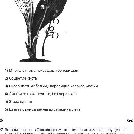
1) Многолетник с ползущим корневищем
2) Соцветие кисть
3) Околоцветник белый, шаровидно-колокольчатый
4) Листья остроконечные, без черешков
5) Ягода ядовита
6) Цветёт с конца весны до середины лета
26
27
Вставьте в текст «Способы размножения организмов» пропущенные
термины из предложенного перечня, используя для этого цифровые