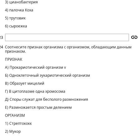
3) цианобактерия
4) палочка Коха
5) трутовик
6) сыроежка
23
24
Соотнесите признак организма с организмом, обладающим данным
признаком.
ПРИЗНАК
A) Прокариотический организм v
Б) Одноклеточный эукариотический организм
B) Образует мицелий
Г) В цитоплазме одна хромосома
Д) Споры служат для бесполого размножения
Е) Размножается простым делением
ОРГАНИЗМ
1) Стрептококк
2) Мукор