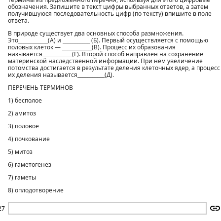
обозначения. Запишите в текст цифры выбранных ответов, а затем
получившуюся последовательность цифр (по тексту) впишите в поле
ответа.
В природе существует два основных способа размножения.
Это____________(А) и ___________ (Б). Первый осуществляется с помощью
половых клеток — ____________(В). Процесс их образования
называется____________(Г). Второй способ направлен на сохранение
материнской наследственной информации. При нём увеличение
потомства достигается в результате деления клеточных ядер, а процесс
их деления называется___________(Д).
ПЕРЕЧЕНЬ ТЕРМИНОВ
1) бесполое
2) амитоз
3) половое
4) почкование
5) митоз
6) гаметогенез
7) гаметы
8) оплодотворение
27