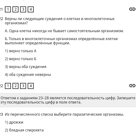
21
22
Верны ли следующие суждения о клетках и многоклеточных
организмах?
А. Одна клетка никогда не бывает самостоятельным организмом.
Б. Только в многоклеточных организмах определённые клетки
выполняет определённые функции.
1) верно только А
2) верно только Б
3) верны оба суждения
4) оба суждения неверны
22
Ответом к заданиям 23–28 является последовательность цифр. Запишите
эту последовательность цифр в поле ответа.
23
Из перечисленного списка выберите паразитические организмы.
1) дрожжи
2) бледная спирохета