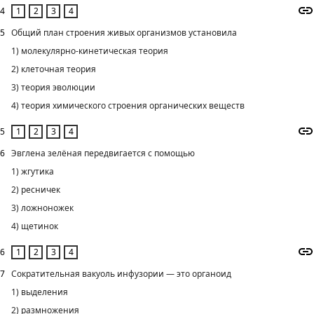
4
5
Общий план строения живых организмов установила
1) молекулярно-кинетическая теория
2) клеточная теория
3) теория эволюции
4) теория химического строения органических веществ
5
6
Эвглена зелёная передвигается с помощью
1) жгутика
2) ресничек
3) ложноножек
4) щетинок
6
7
Сократительная вакуоль инфузории — это органоид
1) выделения
2) размножения