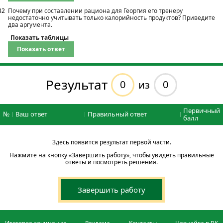
32
Почему при составлении рациона для Георгия его тренеру
недостаточно учитывать только калорийность продуктов? Приведите
два аргумента.
Показать таблицы
Показать ответ
Результат
0
0
из
Первичный
№
Ваш ответ
Правильный ответ
балл
Здесь появится результат первой части.
Нажмите на кнопку «Завершить работу», чтобы увидеть правильные
ответы и посмотреть решения.
Завершить работу