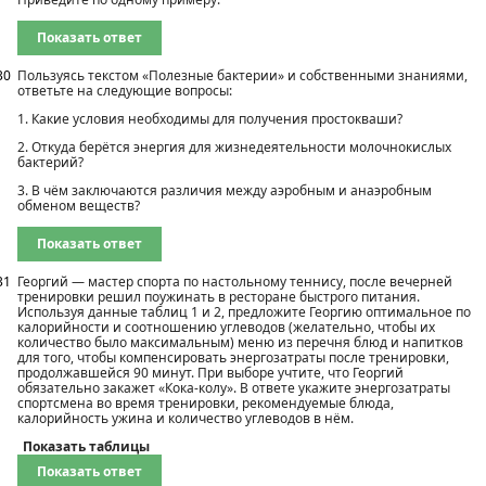
Показать ответ
30
Пользуясь текстом «Полезные бактерии» и собственными знаниями,
ответьте на следующие вопросы:
1. Какие условия необходимы для получения простокваши?
2. Откуда берётся энергия для жизнедеятельности молочнокислых
бактерий?
3. В чём заключаются различия между аэробным и анаэробным
обменом веществ?
Показать ответ
31
Георгий — мастер спорта по настольному теннису, после вечерней
тренировки решил поужинать в ресторане быстрого питания.
Используя данные таблиц 1 и 2, предложите Георгию оптимальное по
калорийности и соотношению углеводов (желательно, чтобы их
количество было максимальным) меню из перечня блюд и напитков
для того, чтобы компенсировать энергозатраты после тренировки,
продолжавшейся 90 минут. При выборе учтите, что Георгий
обязательно закажет «Кока-колу». В ответе укажите энергозатраты
спортсмена во время тренировки, рекомендуемые блюда,
калорийность ужина и количество углеводов в нём.
Показать таблицы
Показать ответ