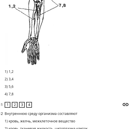
1) 1,2
2) 3,4
3) 5,6
4) 7,8
11
12
Внутреннюю среду организма составляют
1) кровь, желчь, межклеточное вещество
2) кровь, тканевая жидкость, цитоплазма клеток