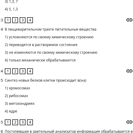
3) 1,3, 7
4) 5, 1,3
13
14
В пищеварительном тракте питательные вещества
1) усложняются по своему химическому строению
2) переводятся в растворимое состояние
3) не изменяются по своему химическому строению
4) только механически обрабатываются
14
15
Синтез новых белков клетки происходит в(на)
1) хромосомах
2) рибосомах
3) митохондриях
4) ядре
15
16
Поступившая в зрительный анализатор информация обрабатывается в