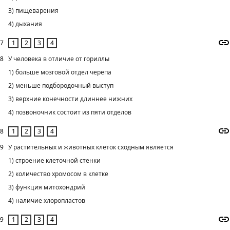
3) пищеварения
4) дыхания
7
8
У человека в отличие от гориллы
1) больше мозговой отдел черепа
2) меньше подбородочный выступ
3) верхние конечности длиннее нижних
4) позвоночник состоит из пяти отделов
8
9
У растительных и животных клеток сходным является
1) строение клеточной стенки
2) количество хромосом в клетке
3) функция митохондрий
4) наличие хлоропластов
9