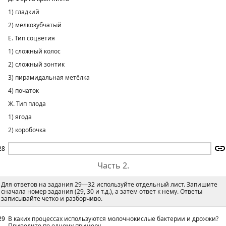
1) гладкий
2) мелкозубчатый
Е. Тип соцветия
1) сложный колос
2) сложный зонтик
3) пирамидальная метёлка
4) початок
Ж. Тип плода
1) ягода
2) коробочка
28
Часть 2.
Для ответов на задания 29—32 используйте отдельный лист. Запишите
сначала номер задания (29, 30 и т.д.), а затем ответ к нему. Ответы
записывайте четко и разборчиво.
29
В каких процессах используются молочнокислые бактерии и дрожжи?
Приведите по одному примеру.