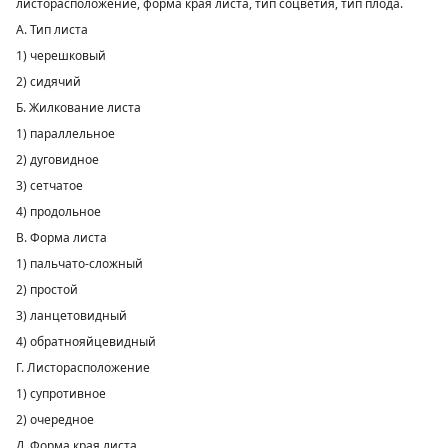
листорасположение, форма края листа, тип соцветия, тип плода.
A. Тип листа
1) черешковый
2) сидячий
Б. Жилкование листа
1) параллельное
2) дуговидное
3) сетчатое
4) продольное
B. Форма листа
1) пальчато-сложный
2) простой
3) ланцетовидный
4) обратнояйцевидный
Г. Листорасположение
1) супротивное
2) очередное
Д. Форма края листа