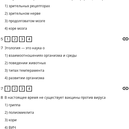
1) зрительных рецепторах
2) зрительном нерве
3) продолговатом мозге
4) коре мозга
15
17
Этология — это наука о
1) взаимоотношениях организма и среды
2) поведении животных
3) типах темперамента
4) развитии организма
17
18
В настоящее время не существует вакцины против вируса
1) гриппа
2) полиомиелита
3) кори
4) ВИЧ