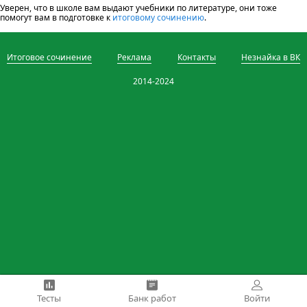
Уверен, что в школе вам выдают учебники по литературе, они тоже
помогут вам в подготовке к
итоговому сочинению
.
Итоговое сочинение
Реклама
Контакты
Незнайка в ВК
2014-2024
Тесты
Банк работ
Войти