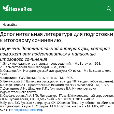
Незнайка
Дополнительная литература для подготовки
к итоговому сочинению
Перечень дополнительной литературы, которая
поможет вам подготовиться к написанию
итогового сочинения
1. Энциклопедия литературных произведений. – М.: Вагриус, 1998.
2. Лермонтовская энциклопедия. – М., 1999.
3. Соколов А.Н. История русской литературы XIX века. – М.: Высшая школа,
1998.
4. Кормилов С.И. Поэзия Лермонтова. – М., 1998.
5. Белинский В.Г. Взгляд на русскую литературу 1847 года (любое издание).
6. Скафтымов А.П. Нравственные искания русских писателей – М., 1972.
7. Домашнев А.И., Шишкин И.П., Гончарова Е.А. Интерпретация
художественного текста.
8. Скубачевская, Л. А. ЕГЭ. Литература. [Текст]: Универсальный справочник
/ Л.А.Скубачевская, Т.В. Надозирная. – М.: ЭКСМО, 2011. – 400 с.
9. Бугров, Б.С. Русская литература XIX–XX веков [Текст]: учебное пособие для
поступающих в вузы / Б.С.Бугров, М.М.Голубков. – в 2-х т. – М.: МГУ, 2013. –
576 с. (
электронная версия
).