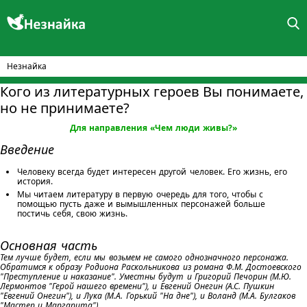
Незнайка
Кого из литературных героев Вы понимаете,
но не принимаете?
Для направления «Чем люди живы?»
Введение
Человеку всегда будет интересен другой человек. Его жизнь, его
история.
Мы читаем литературу в первую очередь для того, чтобы с
помощью пусть даже и вымышленных персонажей больше
постичь себя, свою жизнь.
Основная часть
Тем лучше будет, если мы возьмем не самого однозначного персонажа.
Обратимся к образу Родиона Раскольникова из романа Ф.М. Достоевского
"Преступление и наказание". Уместны будут и Григорий Печорин (М.Ю.
Лермонтов "Герой нашего времени"), и Евгений Онегин (А.С. Пушкин
"Евгений Онегин"), и Лука (М.А. Горький "На дне"), и Воланд (М.А. Булгаков
"Мастер и Маргарита").