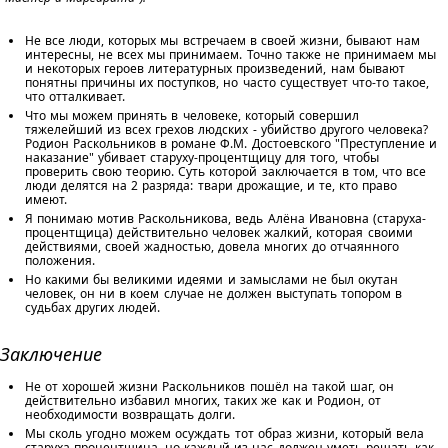
Не все люди, которых мы встречаем в своей жизни, бывают нам
интересны, не всех мы принимаем. Точно также не принимаем мы
и некоторых героев литературных произведений, нам бывают
понятны причины их поступков, но часто существует что-то такое,
что отталкивает.
Что мы можем принять в человеке, который совершил
тяжелейший из всех грехов людских - убийство другого человека?
Родион Раскольников в романе Ф.М. Достоевского "Преступление и
наказание" убивает старуху-процентщицу для того, чтобы
проверить свою теорию. Суть которой заключается в том, что все
люди делятся на 2 разряда: твари дрожащие, и те, кто право
имеют.
Я понимаю мотив Раскольникова, ведь Алёна Ивановна (старуха-
процентщица) действительно человек жалкий, которая своими
действиями, своей жадностью, довела многих до отчаянного
положения.
Но какими бы великими идеями и замыслами не был окутан
человек, он ни в коем случае не должен выступать топором в
судьбах других людей.
Заключение
Не от хорошей жизни Раскольников пошёл на такой шаг, он
действительно избавил многих, таких же как и Родион, от
необходимости возвращать долги.
Мы сколь угодно можем осуждать тот образ жизни, который вела
старуха-процентщица, но каждый из нас должен уметь решать как