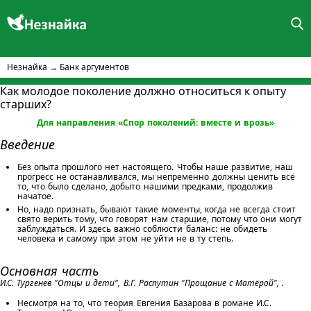
Незнайка
→
Банк аргументов
Как молодое поколение должно относиться к опыту
старших?
Для направления «Спор поколений: вместе и врозь»
Введение
Без опыта прошлого нет настоящего. Чтобы наше развитие, наш
прогресс не останавливался, мы непременно должны ценить всё
то, что было сделано, добыто нашими предками, продолжив
начатое.
Но, надо признать, бывают такие моменты, когда не всегда стоит
свято верить тому, что говорят нам старшие, потому что они могут
заблуждаться. И здесь важно соблюсти баланс: не обидеть
человека и самому при этом не уйти не в ту степь.
Основная часть
И.С. Тургенев "Отцы и дети", В.Г. Распутин "Прощание с Матёрой", .
Несмотря на то, что теория Евгения Базарова в романе И.С.