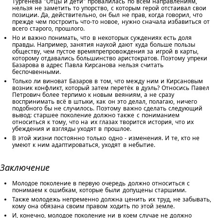
Тургенева "Отцы и дети" провалилась по всем направлениям,
нельзя не заметить то упорство, с которым герой отстаивал свои
позиции. Да, действительно, он был не прав, когда говорил, что
прежде чем построить что-то новое, нужно сначала избавиться от
всего старого, прошлого.
Но и важно понимать, что в некоторых суждениях есть доля
правды. Например, занятия наукой дают куда больше пользы
обществу, чем пустое времяпрепровождения за игрой в карты,
которому отдавались большинство аристократов. Поэтому упреки
Базарова в адрес Павла Кирсанова нельзя считать
беспочвенными.
Только ли виноват Базаров в том, что между ним и Кирсановым
возник конфликт, который затем перетёк в дуэль? Относись Павел
Петрович более терпимо к новым веяниям, а не сразу
воспринимать всё в штыки, как он это делал, полагаю, ничего
подобного бы не случилось. Поэтому важно сделать следующий
вывод: старшее поколение должно также с пониманием
относиться к тому, что на их глазах творится история, что их
убеждения и взгляды уходят в прошлое.
В этой жизни постоянно только одно - изменения. И те, кто не
умеют к ним адаптироваться, уходят в небытие.
Заключение
Молодое поколение в первую очередь должно относиться с
понимаем к ошибкам, которые были допущены старшими.
Также молодежь непременно должна ценить их труд, не забывать,
кому она обязана своим правом ходить по этой земле.
И, конечно, молодое поколение ни в коем случае не должно