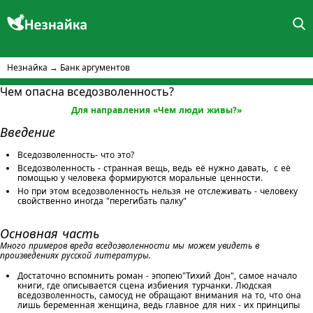
Незнайка
→
Банк аргументов
Чем опасна вседозволенность?
Для направления «Чем люди живы?»
Введение
Вседозволенность- что это?
Вседозволенность - странная вещь, ведь её нужно давать, с её
помощью у человека формируются моральные ценности.
Но при этом вседозволенность нельзя не отслеживать - человеку
свойственно иногда "перегибать палку"
Основная часть
Много примеров вреда вседозволенности мы можем увидеть в
произведениях русской литературы.
Достаточно вспомнить роман - эпопею"Тихий Дон", самое начало
книги, где описывается сцена избиения турчанки. Людская
вседозволенность, самосуд не обращают внимания на то, что она
лишь беременная женщина, ведь главное для них - их принципы