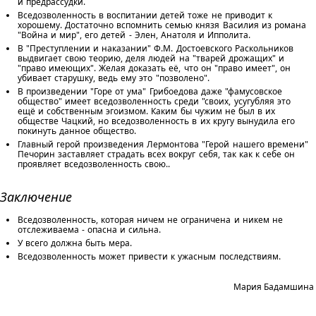
и предрассудки.
Вседозволенность в воспитании детей тоже не приводит к
хорошему. Достаточно вспомнить семью князя Василия из романа
"Война и мир", его детей - Элен, Анатоля и Ипполита.
В "Преступлении и наказании" Ф.М. Достоевского Раскольников
выдвигает свою теорию, деля людей на "тварей дрожащих" и
"право имеющих". Желая доказать её, что он "право имеет", он
убивает старушку, ведь ему это "позволено".
В произведении "Горе от ума" Грибоедова даже "фамусовское
общество" имеет вседозволенность среди "своих, усугубляя это
ещё и собственным эгоизмом. Каким бы чужим не был в их
обществе Чацкий, но вседозволенность в их кругу вынудила его
покинуть данное общество.
Главный герой произведения Лермонтова "Герой нашего времени"
Печорин заставляет страдать всех вокруг себя, так как к себе он
проявляет вседозволенность свою..
Заключение
Вседозволенность, которая ничем не ограничена и никем не
отслеживаема - опасна и сильна.
У всего должна быть мера.
Вседозволенность может привести к ужасным последствиям.
Мария Бадамшина