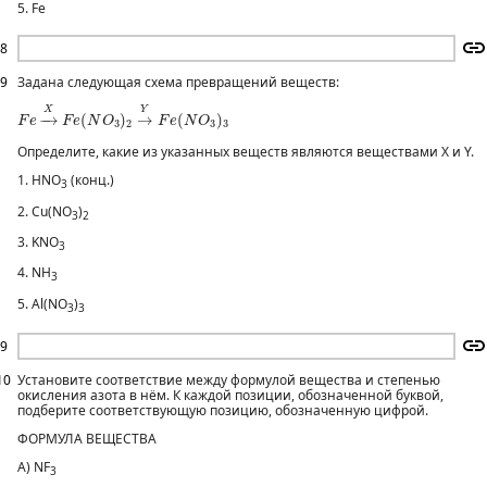
5. Fe
8
9
Задана следующая схема превращений веществ:
F
e
→
X
F
e
(
N
O
3
)
2
→
Y
F
e
(
N
O
3
)
3
X
Y
−
→
(
)
→
(
)
F
e
F
e
N
O
F
e
N
O
3
2
3
3
Определите, какие из указанных веществ являются веществами X и Y.
1. HNO
(конц.)
3
2. Cu(NO
)
3
2
3. KNO
3
4. NH
3
5. Al(NO
)
3
3
9
10
Установите соответствие между формулой вещества и степенью
окисления азота в нём. К каждой позиции, обозначенной буквой,
подберите соответствующую позицию, обозначенную цифрой.
ФОРМУЛА ВЕЩЕСТВА
А) NF
3