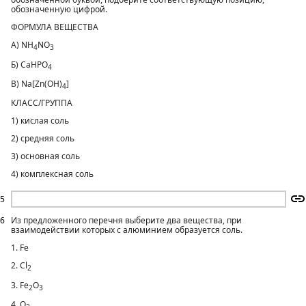
обозначенную цифрой.
ФОРМУЛА ВЕЩЕСТВА
А) NH
NO
4
3
Б) СаНРO
4
В) Na[Zn(OH)
]
4
КЛАСС/ГРУППА
1) кислая соль
2) средняя соль
3) основная соль
4) комплексная соль
5
6
Из предложенного перечня выберите два вещества, при
взаимодействии которых с алюминием образуется соль.
1. Fe
2. Cl
2
3. Fe
O
2
3
4. O