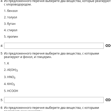
14
Из предложенного перечня выберите два вещества, которые реагируют
с хлороводородом.
1. бензол
2. толуол
3. бутан
4. стирол
5. пропин
14
15
Из предложенного перечня выберите два вещества, с которыми
реагируют и фенол, и глицерин.
1. K
2. Al(OH)
3
3. HNO
3
4. KHO
3
5. HCOOH
15
16
Из предложенного перечня выберите два вещества, с которыми