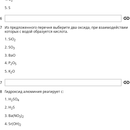
2
5. S
6
7
Из предложенного перечня выберите два оксида, при взаимодействии
которых с водой образуется кислота.
1. SiO
2
2. SO
3
3. BaO
4. P
O
2
5
5. K
O
2
7
8
Гидроксид алюминия реагирует с:
1. H
SO
2
4
2. H
S
2
3. Ba(NO
)
3
2
4. Sr(OH)
2