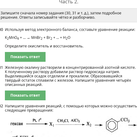
Часть 2.
Запишите сначала номер задания (30, 31 и т. д.), затем подробное
решение. Ответы записывайте чётко и разборчиво.
30
Используя метод электронного баланса, составьте уравнение реакции:
К
МnО
+ ... → МnВr
+ Вr
+ ... + Н
О
2
4
2
2
2
Определите окислитель и восстановитель.
Показать ответ
31
Железную окалину растворили в концентрированной азотной кислоте.
К полученному раствору добавили раствор гидроксида натрия.
Выделившийся осадок отделили и прокалили. Образовавшийся
твёрдый остаток сплавили с железом. Напишите уравнения четырёх
описанных реакций.
Показать ответ
32
Напишите уравнения реакций, с помощью которых можно осуществить
следующие превращения: