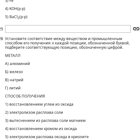
3) Fe
4) KOH(р-р)
5) ВаСl
(р-р)
2
25
26
Установите соответствие между веществом и промышленным
способом его получения: к каждой позиции, обозначенной буквой,
подберите соответствующую позицию, обозначенную цифрой.
МЕТАЛЛ
А) алюминий
Б) железо
В) натрий
Г) литий
СПОСОБ ПОЛУЧЕНИЯ
1) восстановлением углем из оксида
2) электролизом расплава соли
3) вытеснением из расплава соли магнием
4) восстановлением хромом из оксида
5) электролизом расплава оксида в криолите