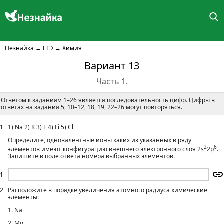
Незнайка
→
ЕГЭ
→
Химия
Вариант 13
Часть 1.
Ответом к заданиям 1–26 является последовательность цифр. Цифры в
ответах на задания 5, 10–12, 18, 19, 22–26 могут повторяться.
1
1) Na 2) К 3) F 4) Li 5) Cl
Определите, одновалентные ионы каких из указанных в ряду
2
6
элементов имеют конфигурацию внешнего электронного слоя 2s
2p
.
Запишите в поле ответа номера выбранных элементов.
1
2
Расположите в порядке увеличения атомного радиуса химические
элементы:
1. Na
2. Mg