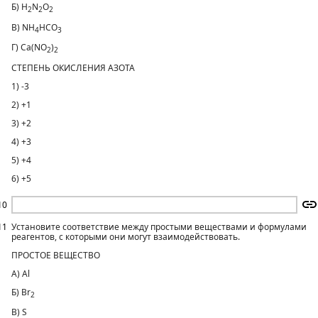
Б) H
N
O
2
2
2
В) NH
HCO
4
3
Г) Ca(NO
)
2
2
СТЕПЕНЬ ОКИСЛЕНИЯ АЗОТА
1) -3
2) +1
3) +2
4) +3
5) +4
6) +5
10
11
Установите соответствие между простыми веществами и формулами
реагентов, с которыми они могут взаимодействовать.
ПРОСТОЕ ВЕЩЕСТВО
А) Al
Б) Br
2
В) S