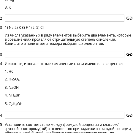
3. K
2
3
1) Na 2) К 3) F 4) Li 5) Cl
Из числа указанных в ряду элементов выберите два элемента, которые
в соединениях проявляют отрицательную степень окисления.
Запишите в поле ответа номера выбранных элементов.
3
4
И ионные, и ковалентные химические связи имеются в веществе:
1. НСl
2. H
SO
2
4
3. NaOH
4. NH
Br
4
5. С
Н
ОН
2
5
4
5
Установите соответствие между формулой вещества и классом/
группой, к которому(-ой) это вещество принадлежит: к каждой позиции,
обозначенной буквой, подберите соответствующую позицию,