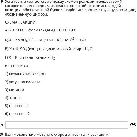
19
Установите соответствие между схемой реакции и веществом X,
которое является одним из реагентов в этой реакции: к каждой
позиции, обозначенной буквой, подберите соответствующую позицию,
обозначенную цифрой.
СХЕМА РЕАКЦИИ
А) X + СuО → формальдегид + Сu + Н
О
2
+
+
+2
Б) X + КМnO
(Н
) → ацетон + К
+ Мn
+ Н
O
4
2
В) X + H
SO
(конц.) → диметиловый эфир + Н
O
2
4
2
Г) X + К → этилат калия + Н
2
ВЕЩЕСТВО X
1) муравьиная кислота
2) уксусная кислота
3) метанол
4) этанол
5) пропанол-1
6) пропанол-2
19
20
Взаимодействие метана с хлором относится к реакциям: