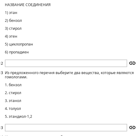
НАЗВАНИЕ СОЕДИНЕНИЯ
1) этан
2) бензол
3) стирол
4) этен
5) циклопропан
6) пропадиен
12
13
Из предложенного перечня выберите два вещества, которые являются
гомологами.
1. бензол
2. стирол
3. этанол
4. толуол
5. этандиол-1,2
13