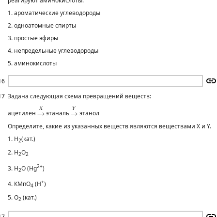
реагируют аминокислоты.
1. ароматические углеводороды
2. одноатомные спирты
3. простые эфиры
4. непредельные углеводороды
5. аминокислоты
16
17
Задана следующая схема превращений веществ:
→
X
→
Y
X
Y
ацетилен
−
→
этаналь
→
этанол
Определите, какие из указанных веществ являются веществами X и Y.
1. Н
(кат.)
2
2. H
O
2
2
2+
3. Н
O (Hg
)
2
+
4. КМnO
(H
)
4
5. O
(кат.)
2
17