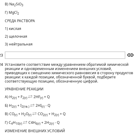
В) Na
SiO
2
3
Г) MgCl
2
СРЕДА РАСТВОРА
1) кислая
2) щелочная
3) нейтральная
23
24
Установите соответствие между уравнением обратимой химической
реакции и одновременным изменением внешних условий,
приводящих к смещению химического равновесия в сторону продуктов
реакции: к каждой позиции, обозначенной буквой, подберите
соответствующую позицию, обозначенную цифрой.
УРАВНЕНИЕ РЕАКЦИИ
⇄
⇄
А) H
+ F
2HF
+ Q
2(г)
2(г)
(г)
⇄
⇄
Б) H
+ I
2HI
- Q
2(г)
2(тв.)
(г)
⇄
⇄
В) CO
+ H
O
CO
+ H
+ Q
(г)
2
(г)
2(г)
2(г)
⇄
⇄
Г) C
H
C4H
+ 2H
- Q
4
10(г)
6(г)
2(г)
ИЗМЕНЕНИЕ ВНЕШНИХ УСЛОВИЙ