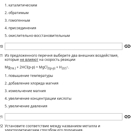
1. каталитическим
2. обратимым
3. гомогенным
4. присоединения
5. окислительно-восстановительным
20
21
Из предложенного перечня выберите два внешних воздействия,
которые
не влияют
на скорость реакции
Мg
+ 2НСl(р-p) = MgCl
+ Н
↑.
(тв.)
2(p-p)
2(г)
1. повышение температуры
2. добавление хлорида магния
3. измельчение магния
4. увеличение концентрации кислоты
5. увеличение давления
21
22
Установите соответствие между названием металла и
электролитическим способом его получения.