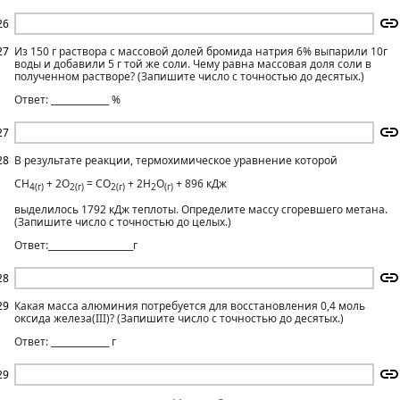
26
27
Из 150 г раствора с массовой долей бромида натрия 6% выпарили 10г
воды и добавили 5 г той же соли. Чему равна массовая доля соли в
полученном растворе? (Запишите число с точностью до десятых.)
Ответ: _____________ %
27
28
В результате реакции, термохимическое уравнение которой
СН
+ 2O
= СO
+ 2Н
O
+ 896 кДж
4(г)
2(г)
2(г)
2
(г)
выделилось 1792 кДж теплоты. Определите массу сгоревшего метана.
(Запишите число с точностью до целых.)
Ответ:___________________г
28
29
Какая масса алюминия потребуется для восстановления 0,4 моль
оксида железа(III)? (Запишите число с точностью до десятых.)
Ответ: _____________ г
29