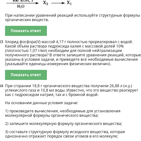
При написании уравнений реакций используйте структурные формулы
органических веществ.
Показать ответ
33
Хлорид фосфора(V) массой 4,17 г полностью прореагировал с водой.
Какой объём раствора гидроксида калия с массовой долей 10%
(плотностью 1,07 г/мл) необходим для полной нейтрализации
полученного раствора? В ответе запишите уравнения реакций, которые
указаны в условии задачи, и приведите все необходимые вычисления
(указывайте единицы измерения физических величин).
Показать ответ
34
При сгорании 18,8 г органического вещества получили 26,88 л (н.у.)
углекислого газа и 10,8 мл воды. Известно, что это вещество реагирует
как с гидроксидом натрия, так и с бромной водой.
На основании данных условия задачи:
1) произведите вычисления, необходимые для установления
молекулярной формулы органического вещества;
2) запишите молекулярную формулу органического вещества;
3) составьте структурную формулу исходного вещества, которая
однозначно отражает порядок связи атомов в его молекуле;