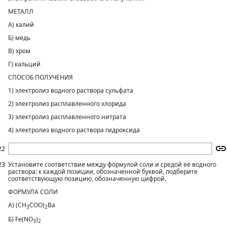
МЕТАЛЛ
А) калий
Б) медь
В) хром
Г) кальций
СПОСОБ ПОЛУЧЕНИЯ
1) электролиз водного раствора сульфата
2) электролиз расплавленного хлорида
3) электролиз расплавленного нитрата
4) электролиз водного раствора гидроксида
22
23
Установите соответствие между формулой соли и средой её водного
раствора: к каждой позиции, обозначенной буквой, подберите
соответствующую позицию, обозначенную цифрой.
ФОРМУЛА СОЛИ
А) (СН
СОО)
Ва
3
2
Б) Fe(NO
)
3
2