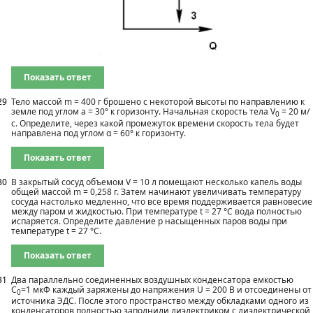
Показать ответ
29
Тело массой m = 400 г брошено с некоторой высоты по направлению к
земле под углом а = 30° к горизонту. Начальная скорость тела V
= 20 м/
0
с. Определите, через какой промежуток времени скорость тела будет
направлена под углом α = 60° к горизонту.
Показать ответ
30
В закрытый сосуд объемом V = 10 л помещают несколько капель воды
общей массой m = 0,258 г. Затем начинают увеличивать температуру
сосуда настолько медленно, что все время поддерживается равновесие
между паром и жидкостью. При температуре t = 27 °С вода полностью
испаряется. Определите давление р насыщенных паров воды при
температуре t = 27 °С.
Показать ответ
31
Два параллельно соединенных воздушных конденсатора емкостью
С
=1 мкФ каждый заряжены до напряжения U = 200 В и отсоединены от
0
источника ЭДС. После этого пространство между обкладками одного из
конденсаторов полностью заполнили диэлектриком с диэлектрической