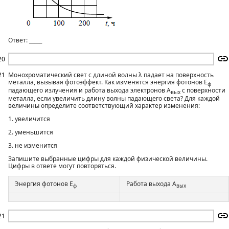
Ответ: _____
20
21
Монохроматический свет с длиной волны λ падает на поверхность
металла, вызывая фотоэффект. Как изменятся энергия фотонов Е
ф
падающего излучения и работа выхода электронов А
с поверхности
вых
металла, если увеличить длину волны падающего света? Для каждой
величины определите соответствующий характер изменения:
1. увеличится
2. уменьшится
3. не изменится
Запишите выбранные цифры для каждой физической величины.
Цифры в ответе могут повторяться.
Энергия фотонов Е
Работа выхода А
ф
вых
21