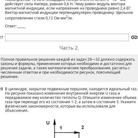
действует сила Ампера, равная 0,6 Н. Чему равен модуль вектора
магнитной индукции, если напряжение на проводнике равно 2,4 В?
Вектор магнитной индукции перпендикулярен проводнику. Удельное
2
сопротивление стали 0,12 Ом мм
/м.
Ответ: _____
27
Часть 2.
Полное правильное решение каждой из задач 28—32 должно содержать
законы и формулы, применение которых необходимо и достаточно для
решения задачи, а также математические преобразования, расчеты с
численным ответом и при необходимости рисунок, поясняющий
решение.
28
В цилиндре, закрытом подвижным поршнем, находится идеальный газ.
На рисунке показано изменение внутренней энергии U газа и
передаваемое ему количество теплоты Q. Опишите изменение объема
газа при переходе его из состояния 1-2, а затем в состояние 3. Укажите
физические закономерности, которые вы использовали для
объяснения.