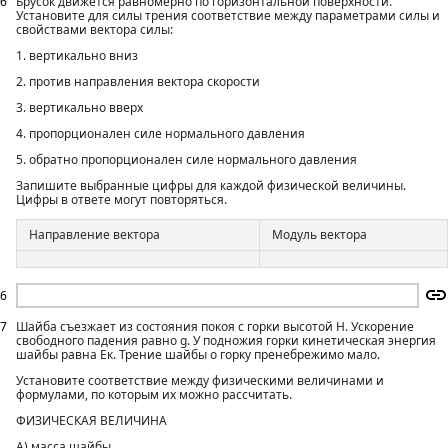
6
Брусок движется равномерно по горизонтальной поверхности.
Установите для силы трения соответствие между параметрами силы и
свойствами вектора силы:
1. вертикально вниз
2. против направления вектора скорости
3. вертикально вверх
4. пропорционален силе нормального давления
5. обратно пропорционален силе нормального давления
Запишите выбранные цифры для каждой физической величины.
Цифры в ответе могут повторяться.
Направление вектора
Модуль вектора
6
7
Шайба съезжает из состояния покоя с горки высотой Н. Ускорение
свободного падения равно g. У подножия горки кинетическая энергия
шайбы равна Ек. Трение шайбы о горку пренебрежимо мало.
Установите соответствие между физическими величинами и
формулами, по которым их можно рассчитать.
ФИЗИЧЕСКАЯ ВЕЛИЧИНА
А) масса шайбы