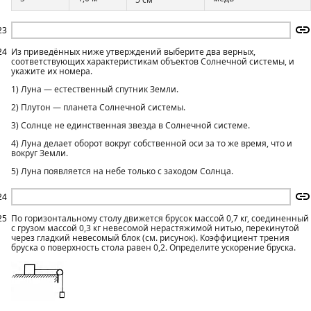
23
24
Из приведённых ниже утверждений выберите два верных,
соответствующих характеристикам объектов Солнечной системы, и
укажите их номера.
1) Луна — естественный спутник Земли.
2) Плутон — планета Солнечной системы.
3) Солнце не единственная звезда в Солнечной системе.
4) Луна делает оборот вокруг собственной оси за то же время, что и
вокруг Земли.
5) Луна появляется на небе только с заходом Солнца.
24
25
По горизонтальному столу движется брусок массой 0,7 кг, соединенный
с грузом массой 0,3 кг невесомой нерастяжимой нитью, перекинутой
через гладкий невесомый блок (см. рисунок). Коэффициент трения
бруска о поверхность стола равен 0,2. Определите ускорение бруска.