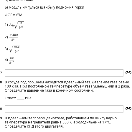
Б) модуль импульса шайбы у подножия горки
ФОРМУЛА
E
k
2
g
H
√
2
1)
E
k
g
H
2
E
k
g
H
√
2
E
k
2)
g
H
2
E
k
g
H
√
2
E
k
3)
g
H
E
k
g
H
E
k
4)
g
H
7
8
В сосуде под поршнем находится идеальный газ. Давление газа равно
100 кПа. При постоянной температуре объем газа уменьшили в 2 раза.
Определите давление газа в конечном состоянии.
Ответ: _____ кПа.
8
9
В идеальном тепловом двигателе, работающем по циклу Карно,
температура нагревателя равна 580 К, а холодильника 17°С.
Определите КПД этого двигателя.