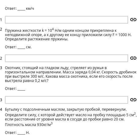
Ответ: _____ км/ч
1
2
4
Пружина жесткости k = 10
Н/м одним концом прикреплена к
неподвижной опоре, а к другому ее концу приложили силу F = 1000 Н.
Определите растяжение пружины.
Ответ: _____ см.
2
3
Охотник, стоящий на гладком льду, стреляет из ружья в
горизонтальном направлении. Масса заряда 0,04 кг. Скорость дробинок
при выстреле 300 м/с. Какова масса охотника, если его скорость после
выстрела равна 0,2 м/с?
Ответ: _____
3
4
Бутылку с подсолнечным маслом, закрытую пробкой, перевернули.
2
Определите силу, с которой действует масло на пробку площадью 5 см
,
если расстояние от уровня масла в сосуде до пробки равно 20 см.
3
Плотность масла 930кг/м
Ответ: _____ Н.