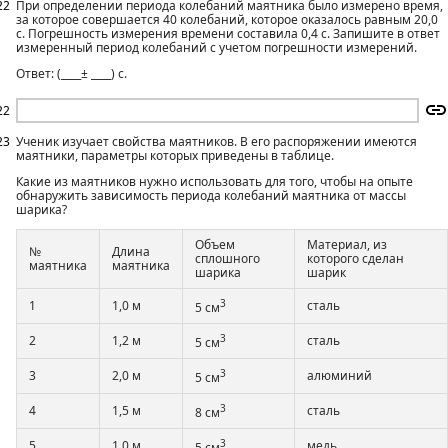
22
При определении периода колебаний маятника было измерено время,
за которое совершается 40 колебаний, которое оказалось равным 20,0
с. Погрешность измерения времени составила 0,4 с. Запишите в ответ
измеренный период колебаний с учетом погрешности измерений.
Ответ: (____± ____) с.
22
23
Ученик изучает свойства маятников. В его распоряжении имеются
маятники, параметры которых приведены в таблице.
Какие из маятников нужно использовать для того, чтобы на опыте
обнаружить зависимость периода колебаний маятника от массы
шарика?
Объем
Материал, из
№
Длина
сплошного
которого сделан
маятника
маятника
шарика
шарик
3
1
1,0 м
сталь
5 см
3
2
1,2 м
сталь
5 см
3
3
2,0 м
алюминий
5 см
3
4
1,5 м
сталь
8 см
3
5
1,0 м
медь
5 см