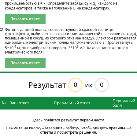
проницаемостью ε = 7. Определите заряды q
и q
каждого из
1
2
конденсаторов, а также напряжение U на конденсаторах.
Показать ответ
32
Фотон с длиной волны, соответствующей красной границе
фотоэффекта, выбивает электрон из металлической пластинки (катода),
помещенной в сосуд, из которого откачан воздух. Электрон разгоняется
однородным электрическим полем напряженностью Е. Пролетев путь
-4
6
5*10
м, он приобретает скорость 3*10
м/с. Какова напряженность
электрического поля?
Показать ответ
Результат
0
0
из
Первичный
№
Ваш ответ
Правильный ответ
балл
Здесь появится результат первой части.
Нажмите на кнопку «Завершить работу», чтобы увидеть правильные
ответы и посмотреть решения.