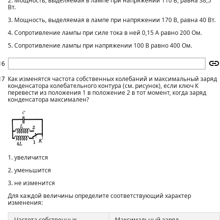
2. Мощность, выделяемая в лампе при напряжении 110 В, равна 38,5
Вт.
3. Мощность, выделяемая в лампе при напряжении 170 В, равна 40 Вт.
4. Сопротивление лампы при силе тока в ней 0,15 А равно 200 Ом.
5. Сопротивление лампы при напряжении 100 В равно 400 Ом.
16
17
Как изменятся частота собственных колебаний и максимальный заряд
конденсатора колебательного контура (см. рисунок), если ключ К
перевести из положения 1 в положение 2 в тот момент, когда заряд
конденсатора максимален?
1. увеличится
2. уменьшится
3. не изменится
Для каждой величины определите соответствующий характер
изменения:
Частота собственных
Максимальный заряд