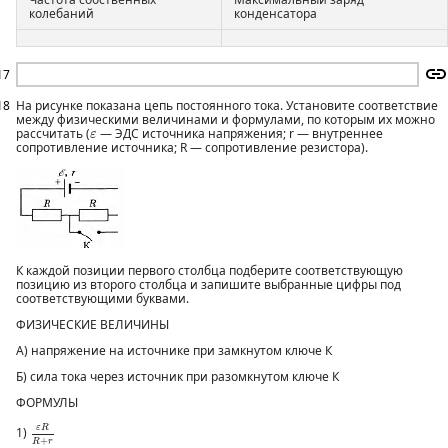
колебаний
конденсатора
17
18
На рисунке показана цепь постоянного тока. Установите соответствие
между физическими величинами и формулами, по которым их можно
ε
рассчитать (
— ЭДС источника напряжения; r — внутреннее
ε
сопротивление источника; R — сопротивление резистора).
К каждой позиции первого столбца подберите соответствующую
позицию из второго столбца и запишите выбранные цифры под
соответствующими буквами.
ФИЗИЧЕСКИЕ ВЕЛИЧИНЫ
А) напряжение на источнике при замкнутом ключе К
Б) сила тока через источник при разомкнутом ключе К
ФОРМУЛЫ
ε
R
R
+
r
ε
R
1)
+
R
r