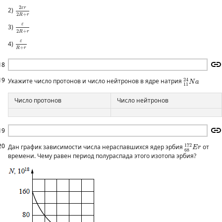
2
ε
r
2
R
+
r
2
ε
r
2)
2
+
R
r
ε
2
R
+
r
ε
3)
2
+
R
r
ε
R
+
r
ε
4)
+
R
r
18
11
24
N
a
19
24
Укажите число протонов и число нейтронов в ядре натрия
N
a
11
Число протонов
Число нейтронов
19
68
172
E
r
20
172
Дан график зависимости числа нераспавшихся ядер эрбия
от
E
r
68
времени. Чему равен период полураспада этого изотопа эрбия?