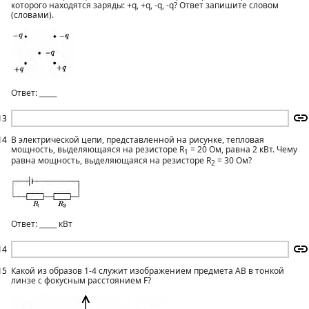
которого находятся заряды: +q, +q, -q, -q? Ответ запишите словом
(словами).
Ответ: _____
13
14
В электрической цепи, представленной на рисунке, тепловая
мощность, выделяющаяся на резисторе R
= 20 Ом, равна 2 кВт. Чему
1
равна мощность, выделяющаяся на резисторе R
= 30 Ом?
2
Ответ: _____ кВт
14
15
Какой из образов 1-4 служит изображением предмета АВ в тонкой
линзе с фокусным расстоянием F?