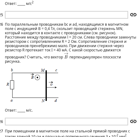
2
Ответ: _____ м/с
25
26
По параллельным проводникам bc и ad, находящимся в магнитном
поле с индукцией В = 0,4 Тл, скользит проводящий стержень MN,
который находится в контакте с проводниками (см. рисунок).
Расстояние между проводниками l = 20 см. Слева проводники замкнуты
резистором с сопротивлением R = 2 Ом. Сопротивление стержня и
проводников пренебрежимо мало. При движении стержня через
резистор R протекает ток I = 40 мА. С какой скоростью движется
B
→
→
проводник? Считать, что вектор
перпендикулярен плоскости
B
рисунка.
Ответ: _____ м/с.
26
27
При помещении в магнитное поле на стальной прямой проводник с
-2
2
током длиной 10 см и площадью поперечного сечения 3 • 10
мм