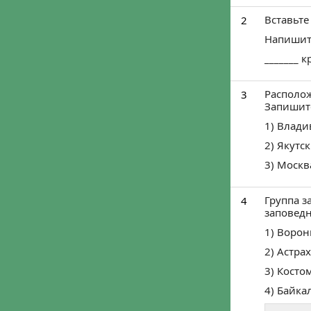
Войти че
Войти ч
Мы ничего не пу