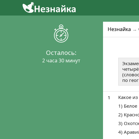
2
4
1
Уже готовятся 
Присо