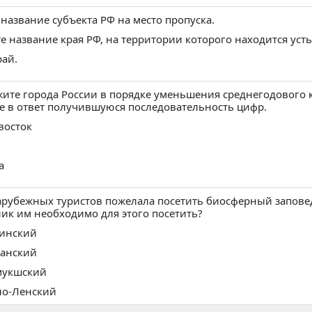
рез ВКонтакте
ерез Одноклассники
бликуем от вашего имени