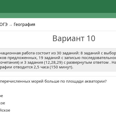
4
5
1
2
к ЕГЭ, ОГЭ и ВПР.
единяйся!
или