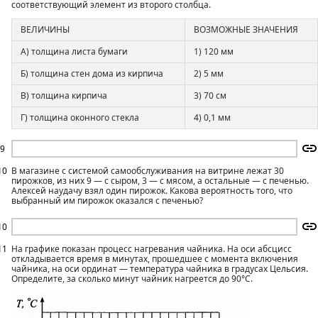
соответствующий элемент из второго столбца.
ВЕЛИЧИНЫ
ВОЗМОЖНЫЕ ЗНАЧЕНИЯ
А) толщина листа бумаги
1) 120 мм
Б) толщина стен дома из кирпича
2) 5 мм
В) толщина кирпича
3) 70 см
Г) толщина оконного стекла
4) 0,1 мм
9
10
В магазине с системой самообслуживания на витрине лежат 30
пирожков, из них 9 — с сыром, 3 — с мясом, а остальные — с печенью.
Алексей наудачу взял один пирожок. Какова вероятность того, что
выбранный им пирожок оказался с печенью?
10
11
На графике показан процесс нагревания чайника. На оси абсцисс
откладывается время в минутах, прошедшее с момента включения
чайника, на оси ординат — температура чайника в градусах Цельсия.
Определите, за сколько минут чайник нагреется до 90°С.