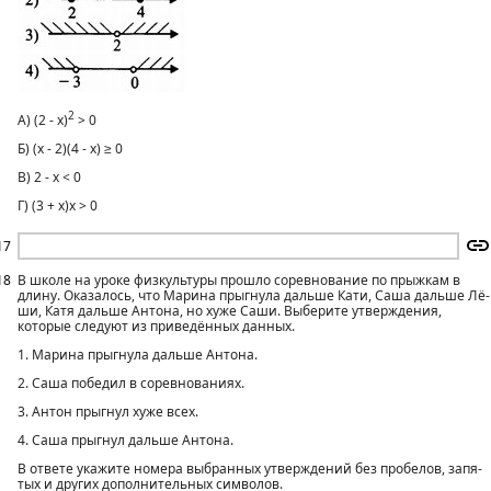
2
А) (2 - x)
> 0
Б) (x - 2)(4 - x) ≥ 0
В) 2 - x < 0
Г) (3 + x)x > 0
17
18
В школе на уроке физкультуры прошло соревнование по прыжкам в
длину. Оказалось, что Марина прыгнула дальше Кати, Саша дальше Лё­
ши, Катя дальше Антона, но хуже Саши. Выберите утверждения,
которые следуют из приведённых данных.
1. Марина прыгнула дальше Антона.
2. Саша победил в соревнованиях.
3. Антон прыгнул хуже всех.
4. Саша прыгнул дальше Антона.
В ответе укажите номера выбранных утверждений без пробелов, запя­
тых и других дополнительных символов.