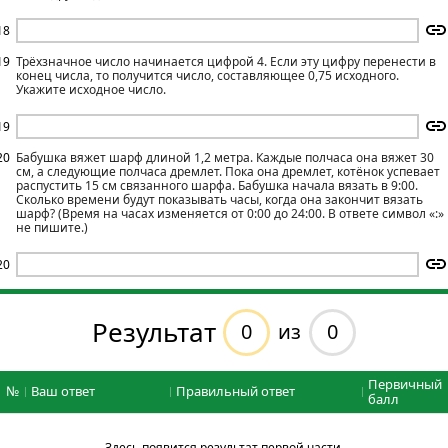
18
19
Трёхзначное число начинается цифрой 4. Если эту цифру перенести в
конец числа, то получится число, составляющее 0,75 исходного.
Укажите исходное число.
19
20
Бабушка вяжет шарф длиной 1,2 метра. Каждые полчаса она вяжет 30
см, а следующие полчаса дремлет. Пока она дремлет, котёнок успевает
распустить 15 см связанного шарфа. Бабушка начала вязать в 9:00.
Сколько времени будут показывать часы, когда она закончит вязать
шарф? (Время на часах изменяется от 0:00 до 24:00. В ответе символ «:»
не пишите.)
20
Результат
0
0
из
Первичный
№
Ваш ответ
Правильный ответ
балл
Здесь появится результат первой части.