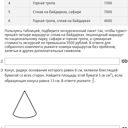
4
Горная тропа
1500
5
Сплав на байдарках, сафари
7000
6
Горная тропа, сплав на байдарках
4000
Пользуясь таблицей, подберите экскурсионный пакет так, чтобы турист
прошёл четыре маршрута: сплав на байдарках, пешеходный маршрут
по национальному парку, сафари и горная тропа, а суммарная
стоимость экскурсий не превышала 9500 рублей. В ответе для
собранного комплекта укажите номера маршрутов без пробелов,
запятых и других дополнительных символов.
12
13
Конус, радиус основания которого равен 6 см, оклеили блестящей
2
бумагой со всех сторон. Найдите площадь этой бумаги S (в см
), если
S
π
S
образующая конуса равна 13 см. В ответе укажите
.
π