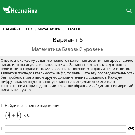
Незнайка
→
ЕГЭ
→
Математика
→
Базовая
Вариант 6
Математика Базовый уровень
Ответом к каждому заданию является конечная десятичная дробь, целое
число или последовательность цифр. Запишите ответы к заданиям в
поле ответа справа от номера соответствующего задания. Если ответом
является последовательность цифр, то запишите эту последовательность
без пробелов, запятых и других дополнительных символов. Каждую
цифру, знак «минус» и запятую пишите в отдельной клеточке в
соответствии с приведёнными в бланке образцами. Единицы измерений
писать не нужно.
1
Найдите значение выражения
(
2
3
+
1
2
)
×
6
(
)
2
1
+
×
6
.
2
3
1