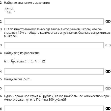
2
Найдите значение выражения
1
,
8
×
0
,
6
3
,
6
1
,
8
×
0
,
6
.
3
,
6
2
3
ЕГЭ по иностранному языку сдавало 6 выпускников школы, что со­
ставляет 12% от общего количества выпускников. Сколько выпускников
в школе?
3
4
Найдите g из равенства
h
=
g
t
2
2
2
t
=
5
,
h
=
12
g
t
=
, если
=
5
,
=
12
.
h
t
h
2
4
5
Найдите cos 720°.
5
6
Одно мороженое стоит 40 рублей. Какое наибольшее количество моро­
женого может купить Петя на 300 рублей?
6