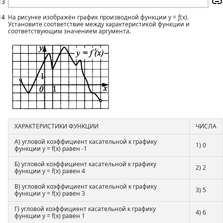
13
14
На рисунке изображён график производной функции у = ƒ(х).
Установите соответствие между характеристикой функции и
соответству­ющим значением аргумента.
ХАРАКТЕРИСТИКИ ФУНКЦИИ
ЧИСЛА
А) угловой коэффициент касательной к графику
1) 0
функции у = f(x) равен -1
Б) угловой коэффициент касательной к графику
2) 2
функции у = f(x) равен 4
В) угловой коэффициент касательной к графику
3) 5
функции у = f(x) равен 3
Г) угловой коэффициент касательной к графику
4) 6
функции у = f(x) равен 1