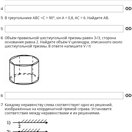
14
15
В треугольнике ABC <C = 90°, sin А = 0,8, АС = 6. Найдите АВ.
15
16
Объём правильной шестиугольной призмы равен 3√3, сторона
основания равна 2. Найдите объём V цилиндра, описанного около
шестиугольной призмы. В ответе напишите V / π
16
17
Каждому неравенству слева соответствует одно из решений,
изображённых на координатной прямой справа. Установите
соответствие между неравенствами и их решениями.