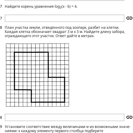
7
Найдите корень уравнения log
(x - 6) = 4.
3
7
8
План участка земли, отведённого под зоопарк, разбит на клетки.
Каждая клетка обозначает квадрат 3 м х 3 м. Найдите длину забора,
ограждающего этот участок. Ответ дайте в метрах.
8
9
Установите соответствие между величинами и их возможными значе­
ниями: к каждому элементу первого столбца подберите