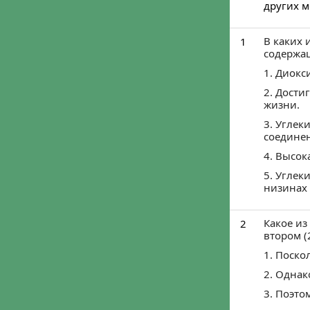
Войти че
Войти ч
Мы ничего не пу