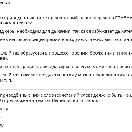
рез ВКонтакте
ерез Одноклассники
бликуем от вашего имени