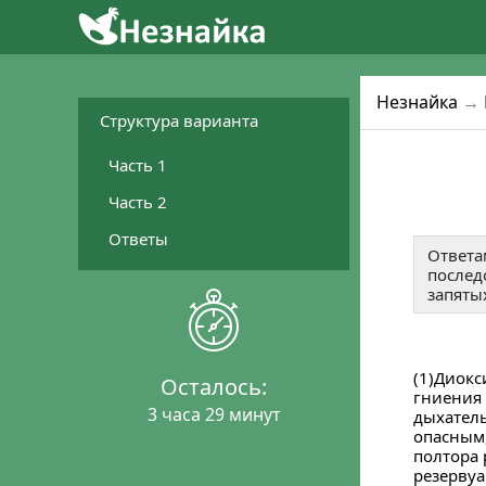
2
4
1
Уже готовятся 
Присо