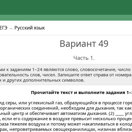
4
5
1
4
к ЕГЭ, ОГЭ и ВПР.
единяйся!
или