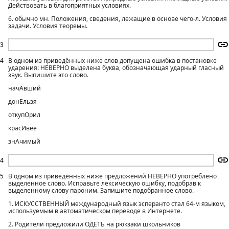
Действовать в благоприятных условиях.
6. обычно мн. Положения, сведения, лежащие в основе чего-л. Условия
задачи. Условия теоремы.
3
4
В одном из приведённых ниже слов допущена ошибка в постановке
ударения: НЕВЕРНО выделена буква, обозначающая ударный гласный
звук. Выпишите это слово.
начАвший
донЕльзя
откупОрил
красИвее
знАчимый
4
5
В одном из приведённых ниже предложений НЕВЕРНО употреблено
выделенное слово. Исправьте лексическую ошибку, подобрав к
выделенному слову пароним. Запишите подобранное слово.
1. ИСКУССТВЕННЫЙ международный язык эсперанто стал 64-м языком,
используемым в автоматическом переводе в Интернете.
2. Родители предложили ОДЕТЬ на рюкзаки школьников