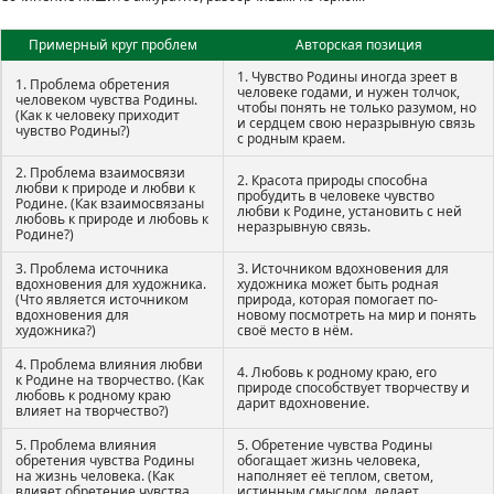
Примерный круг проблем
Авторская позиция
1. Чувство Родины иногда зреет в
1. Проблема обретения
человеке годами, и нужен толчок,
человеком чувства Родины.
чтобы понять не только разумом, но
(Как к человеку приходит
и сердцем свою неразрывную связь
чувство Родины?)
с родным краем.
2. Проблема взаимосвязи
2. Красота природы способна
любви к природе и любви к
пробудить в человеке чувство
Родине. (Как взаимосвязаны
любви к Родине, установить с ней
любовь к природе и любовь к
неразрывную связь.
Родине?)
3. Проблема источника
3. Источником вдохновения для
вдохновения для художника.
художника может быть родная
(Что является источником
природа, которая помогает по-
вдохновения для
новому посмотреть на мир и понять
художника?)
своё место в нём.
4. Проблема влияния любви
4. Любовь к родному краю, его
к Родине на творчество. (Как
природе способствует творчеству и
любовь к родному краю
дарит вдохновение.
влияет на творчество?)
5. Проблема влияния
5. Обретение чувства Родины
обретения чувства Родины
обогащает жизнь человека,
на жизнь человека. (Как
наполняет её теплом, светом,
влияет обретение чувства
истинным смыслом, делает