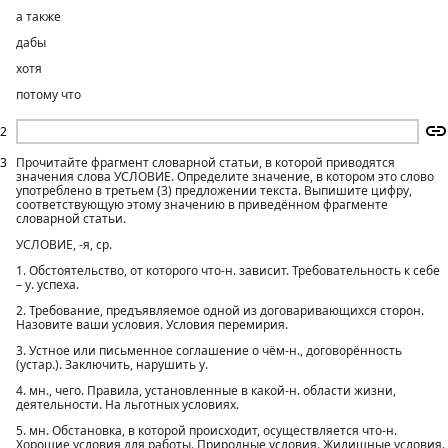
а также
дабы
хотя
потому что
2
3
Прочитайте фрагмент словарной статьи, в которой приводятся
значения слова УСЛОВИЕ. Определите значение, в котором это слово
употреблено в третьем (3) предложении текста. Выпишите цифру,
соответствующую этому значению в приведённом фрагменте
словарной статьи.
УСЛОВИЕ, -я, ср.
1. Обстоятельство, от которого что-н. зависит. Требовательность к себе
– у. успеха.
2. Требование, предъявляемое одной из договаривающихся сторон.
Назовите ваши условия. Условия перемирия.
3. Устное или письменное соглашение о чём-н., договорённость
(устар.). Заключить, нарушить у.
4. мн., чего. Правила, установленные в какой-н. области жизни,
деятельности. На льготных условиях.
5. мн. Обстановка, в которой происходит, осуществляется что-н.
Хорошие условия для работы. Природные условия. Жилищные условия.