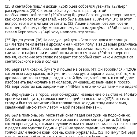
(25)В сентябре пошли дожди. (26)Ярцев собрался уезжать. (27)Берг
рассердился. (28)Как можно было уезжать в разгар этой
необыкновенной осени? (29)Отъезд Ярцева Берг ощутил теперь так же,
как когда-то отлёт журавлей, – это была измена. (30)Чему? (31)На этот
вопрос Берг вряд ли мог ответить. (32)Измена лесам, озёрам, осени,
наконец, тёплому небу, моросившему частым дождём. – (33)Я остаюсь, –
сказал Берг резко. – (34)Я хочу написать эту осень.
(35)Ярцев уехал. (36)На следующий день Берг проснулся от солнца.
(37)Лёгкие тени ветвей дрожали на чистом полу, а за дверью разлилась
тихая синева. (38)Слово «сияние» Берг встречал только в книгах поэтов,
считал его пафосным и лишённым ясного смысла. (39)Но теперь он
понял, как точно это слово передаёт тот особый свет, какой исходит от
сентябрьского неба и солнца.
(40)Берг взял краски, бумагу и пошёл на озеро. (41)Он торопился. (42)Он
хотел всю силу красок, всё умение своих рук и зоркого глаза, всё то, что
дрожало где-то на сердце, отдать этой бумаге, чтобы хоть в сотой доле
изобразить великолепие этих лесов, умирающих величаво и просто.
(43)Берг работал как одержимый. (44)Никто его никогда таким не видел!
(45)Вернувшись в город, Берг обнаружил извещение о выставке. (46)Его
просили сообщить, сколько своих вещей он выставит. (47)Берг сел к
столу и быстро написал: «Выставляю только один этюд акварелью,
сделанный мною этим летом, – мой первый пейзаж».
(48)Была полночь. (49)Мохнатый снег падал снаружи на подоконник.
(50)В соседней квартире кто-то играл на рояле сонату Грига. (51)Берг
хотел проследить, какими неуловимыми путями появилось у него ясное
и радостное чувство Родины. (52)Оно зрело годами, но последний
толчок дали лесной край, осень, крики журавлей... (53)Почему? (54)Берг
никак не мог найти ответа, хотя и знал, что это было так.