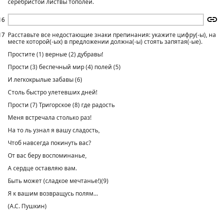
серебристой листвы тополей.
16
17
Расставьте все недостающие знаки препинания: укажите цифру(-ы), на
месте которой(-ых) в предложении должна(-ы) стоять запятая(-ые).
Простите (1) верные (2) дубравы!
Прости (3) беспечный мир (4) полей (5)
И легкокрылые забавы (6)
Столь быстро улетевших дней!
Прости (7) Тригорское (8) где радость
Меня встречала столько раз!
На то ль узнал я вашу сладость,
Чтоб навсегда покинуть вас?
От вас беру воспоминанье,
А сердце оставляю вам.
Быть может (сладкое мечтанье!)(9)
Я к вашим возвращусь полям…
(А.С. Пушкин)