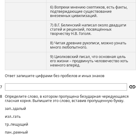
6) Вопреки мнению скептиков, есть факты,
подтверждающие существование
внеземных цивилизаций.
7) В.Г. Белинский написал около двадцати
статей и рецензий, посвящённых
творчеству Н.В. Гоголя.
8) Читая древние рукописи, можно узнать
много любопытного.
9) Циолковский писал, что основная цель
его жизни – продвинуть человечество хоть
немного вперёд.
Ответ запишите цифрами без пробелов и иных знаков
7
8
Определите слово, в котором пропущена безударная чередующаяся
гласная корня. Выпишите это слово, вставив пропущенную букву.
зап..здалый
изл..гать
тр..пещущий
пан..рамный