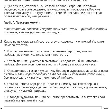
(55)Берг знал, что теперь он связан со своей страной не только
разумом, но и всем сердцем, как художник, и что любовь к Родине
сделала его умную, но сухую жизнь тёплой, весёлой. (56)Во сто крат
более прекрасной, чем раньше.
(
по К. Г. Па­у­стов­ско­му
*)
* Кон­стан­тин Ге­ор­ги­е­вич Па­у­стов­ский (1892-1968) — рус­ский со­вет­ский
пи­са­тель, клас­сик рус­ской ли­те­ра­ту­ры.
21
Какие из высказываний соответствуют содержанию текста? Укажите
номера ответов.
1) В попытках найти стиль своего времени Берг предпочитал
пейзажную живопись плакатам и портретам.
2) Чтобы принять участие в выставке, Берг должен был написать
пейзаж. Для этого он поехал в гости к Ярцеву в муромские леса.
3) Отправляясь в гости к художнику Ярцеву в муромские леса, Берг взял
с собой маленькую коробочку с акварельными красками, которыми и
был впоследствии написан его первый пейзаж.
4) Отъезд Ярцева Берг расценивал как измену, так как теперь он
оставался совсем один далеко от безлюдной станции, в доме лесника,
в окружении дикой природы.
5) В городе художник принял решение представить на выставке свой
первый акварельный этюд.