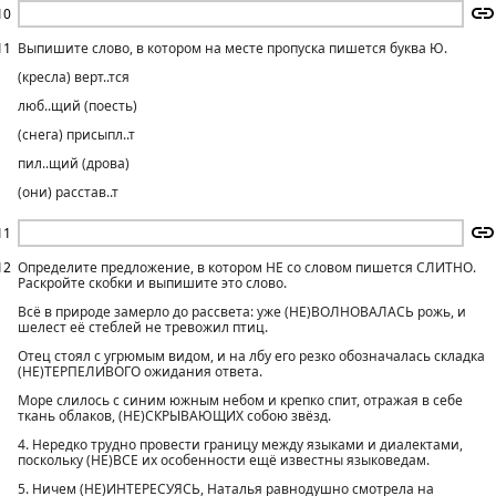
10
11
Выпишите слово, в котором на месте пропуска пишется буква Ю.
(кресла) верт..тся
люб..щий (поесть)
(снега) присыпл..т
пил..щий (дрова)
(они) расстав..т
11
12
Определите предложение, в котором НЕ со словом пишется СЛИТНО.
Раскройте скобки и выпишите это слово.
Всё в природе замерло до рассвета: уже (НЕ)ВОЛНОВАЛАСЬ рожь, и
шелест её стеблей не тревожил птиц.
Отец стоял с угрюмым видом, и на лбу его резко обозначалась складка
(НЕ)ТЕРПЕЛИВОГО ожидания ответа.
Море слилось с синим южным небом и крепко спит, отражая в себе
ткань облаков, (НЕ)СКРЫВАЮЩИХ собою звёзд.
4. Нередко трудно провести границу между языками и диалектами,
поскольку (НЕ)ВСЕ их особенности ещё известны языковедам.
5. Ничем (НЕ)ИНТЕРЕСУЯСЬ, Наталья равнодушно смотрела на