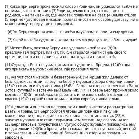
(1)Когда при Берге произносили слово «Родина», он усмехался. (2)Он не
понимал, что это значит. (3)Родина, земля отцов, страна, где он
родился, – не так важно, где человек появился на свет. (4)Земля отцов!
(5)Берг не чувствовал никакой привязанности ни к своему детству, ни к
маленькому городку, где он родился.
– (6)Эх, Берг, сухарная душа! – с тяжёлым укором говорили ему друзья.
– (7)Какой из тебя художник, когда ты землю родную не любишь, чудак!
(8)Может быть, поэтому Бергу и не удавались пейзажи. (9)Он
предпочитал портрет, плакат. (10)Он старался найти стиль своего
времени, но эти попытки были полны неудач и неясностей.
(11)Однажды Берг получил письмо от художника Ярцева. (12)Он звал
его приехать в муромские леса, где проводил лето.
(13)Август стоял жаркий и безветренный. (14)Ярцев жил далеко от
безлюдной станции, в лесу, на берегу глубокого озера с чёрной водой.
(15)Он снимал избу у лесника. (16)Вёз Берга на озеро сын лесника Ваня
Зотов, сутулый и застенчивый мальчик. (17)На озере Берг прожил около
месяца. (18)Он не собирался работать и не взял с собой масляных
красок. (19)Он привёз только маленькую коробку с акварелью.
(20)Целые дни он лежал на полянах и с любопытством рассматривал
цветы и травы. (21)Берг собирал ягоды шиповника и пахучий
можжевельник, тщательно рассматривал осенние листья. (22)На
закатах журавлиные стаи с курлыканьем летели над озером на юг.
(23)Берг впервые почувствовал глупую обиду: журавли показались ему
предателями. (24)Они бросали без сожаления этот пустынный, лесной
и торжественный край, полный безымянных озёр и непролазных
зарослей.