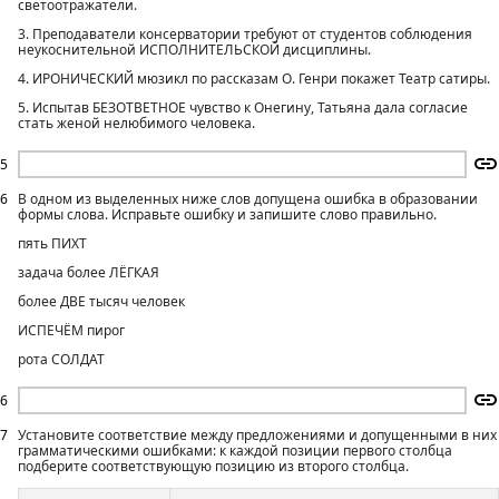
светоотражатели.
3. Преподаватели консерватории требуют от студентов соблюдения
неукоснительной ИСПОЛНИТЕЛЬСКОЙ дисциплины.
4. ИРОНИЧЕСКИЙ мюзикл по рассказам О. Генри покажет Театр сатиры.
5. Испытав БЕЗОТВЕТНОЕ чувство к Онегину, Татьяна дала согласие
стать женой нелюбимого человека.
5
6
В одном из выделенных ниже слов допущена ошибка в образовании
формы слова. Исправьте ошибку и запишите слово правильно.
пять ПИХТ
задача более ЛЁГКАЯ
более ДВЕ тысяч человек
ИСПЕЧЁМ пирог
рота СОЛДАТ
6
7
Установите соответствие между предложениями и допущенными в них
грамматическими ошибками: к каждой позиции первого столбца
подберите соответствующую позицию из второго столбца.