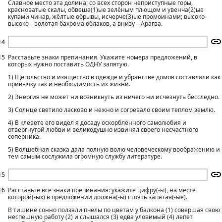
Славное место эта долина: со всех сторон неприступные горы,
красноватые скалы, обвеша(1)ые зелёным плющом и увенча(2)ые
купами чинар, жёлтые обрывы, исчерче(3)ые промоинами; высоко-
высоко – золотая бахрома облаков, а внизу – Арагва.
14
15
Расставьте знаки препинания. Укажите номера предложений, в
которых нужно поставить ОДНУ запятую.
1) Щегольство и изящество в одежде и убранстве домов составляли как
привычку так и необходимость их жизни.
2) Энергия не может ни возникнуть из ничего ни исчезнуть бесследно.
3) Солнце светило ласково и нежно и согревало своим теплом землю.
4) В клевете его видел я досаду оскорблённого самолюбия и
отвергнутой любви и великодушно извинял своего несчастного
соперника.
5) Волшебная сказка дала полную волю человеческому воображению и
тем самым сослужила огромную службу литературе.
15
16
Расставьте все знаки препинания: укажите цифру(-ы), на месте
которой(-ых) в предложении должна(-ы) стоять запятая(-ые).
В тишине сонно ползали пчёлы по цветам у балкона (1) совершая свою
неспешную работу (2) и слышался (3) едва уловимый (4) лепет