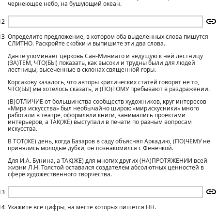
чернеющее небо, на бушующий океан.
12
13
Определите предложение, в котором оба выделенных слова пишутся
СЛИТНО. Раскройте скобки и выпишите эти два слова.
Данте упоминает церковь Сан-Миниато и ведущую к ней лестницу
(ЗА)ТЕМ, ЧТО(БЫ) показать, как высоки и трудны были для людей
лестницы, высеченные в склонах священной горы.
Корсакову казалось, что авторы критических статей говорят не то,
ЧТО(БЫ) им хотелось сказать, и (ПО)ТОМУ пребывают в раздражении.
(В)ОТЛИЧИЕ от большинства сообществ художников, круг интересов
«Мира искусства» был необычайно широк: «мирискусники» много
работали в театре, оформляли книги, занимались проектами
интерьеров, а ТАК(ЖЕ) выступали в печати по разным вопросам
искусства.
В ТОТ(ЖЕ) день, когда Базаров в саду объяснял Аркадию, (ПО)ЧЕМУ не
принялись молодые дубки, он познакомился с Фенечкой.
Для И.А. Бунина, а ТАК(ЖЕ) для многих других (НА)ПРОТЯЖЕНИИ всей
жизни Л.Н. Толстой оставался создателем абсолютных ценностей в
сфере художественного творчества.
13
14
Укажите все цифры, на месте которых пишется НН.