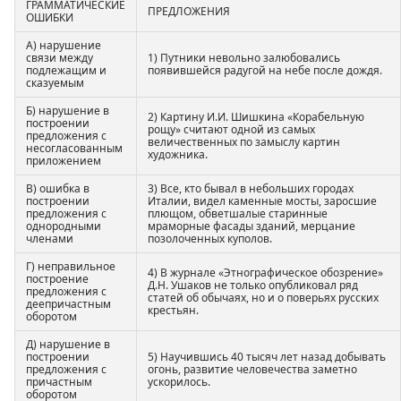
ГРАММАТИЧЕСКИЕ
ПРЕДЛОЖЕНИЯ
ОШИБКИ
А) нарушение
связи между
1) Путники невольно залюбовались
подлежащим и
появившейся радугой на небе после дождя.
сказуемым
Б) нарушение в
2) Картину И.И. Шишкина «Корабельную
построении
рощу» считают одной из самых
предложения с
величественных по замыслу картин
несогласованным
художника.
приложением
В) ошибка в
3) Все, кто бывал в небольших городах
построении
Италии, видел каменные мосты, заросшие
предложения с
плющом, обветшалые старинные
однородными
мраморные фасады зданий, мерцание
членами
позолоченных куполов.
Г) неправильное
4) В журнале «Этнографическое обозрение»
построение
Д.Н. Ушаков не только опубликовал ряд
предложения с
статей об обычаях, но и о поверьях русских
деепричастным
крестьян.
оборотом
Д) нарушение в
построении
5) Научившись 40 тысяч лет назад добывать
предложения с
огонь, развитие человечества заметно
причастным
ускорилось.
оборотом