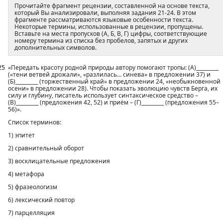
Прочитайте фрагмент рецензии, составленной на основе текста,
который Вы анализировали, выполняя задания 21-24. В этом
фрагменте рассматриваются языковые особенности текста.
Некоторые термины, использованные в рецензии, пропущены.
Вставьте на места пропусков (А, Б, В, Г) цифры, соответствующие
номеру термина из списка без пробелов, запятых и других
дополнительных символов.
25
«Передать красоту родной природы автору помогают тропы: (А)_________
(«тени ветвей дрожали», «разлилась… синева» в предложении 37) и
(Б)_________ (торжественный край» в предложении 24, «необыкновенной
осени» в предложении 28). Чтобы показать эволюцию чувств Берга, их
силу и глубину, писатель использует синтаксическое средство –
(В)_________ (предложения 42, 52) и приём – (Г)_________ (предложения 55–
56)».
Список терминов:
1) эпитет
2) сравнительный оборот
3) восклицательные предложения
4) метафора
5) фразеологизм
6) лексический повтор
7) парцелляция