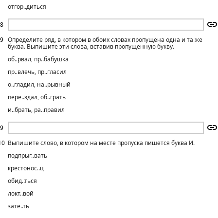
отгор..диться
8
9
Определите ряд, в котором в обоих словах пропущена одна и та же
буква. Выпишите эти слова, вставив пропущенную букву.
об..рвал, пр..бабушка
пр..влечь, пр..гласил
о..гладил, на..рывный
пере..здал, об..грать
и..брать, ра..правил
9
10
Выпишите слово, в котором на месте пропуска пишется буква И.
подпрыг..вать
крестонос..ц
обид..ться
локт..вой
зате..ть