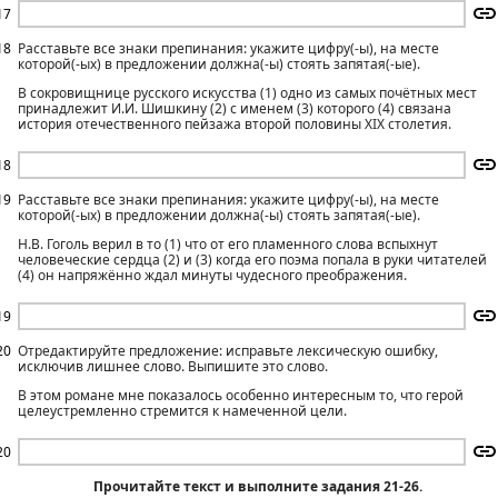
17
18
Расставьте все знаки препинания: укажите цифру(-ы), на месте
которой(-ых) в предложении должна(-ы) стоять запятая(-ые).
В сокровищнице русского искусства (1) одно из самых почётных мест
принадлежит И.И. Шишкину (2) с именем (3) которого (4) связана
история отечественного пейзажа второй половины XIX столетия.
18
19
Расставьте все знаки препинания: укажите цифру(-ы), на месте
которой(-ых) в предложении должна(-ы) стоять запятая(-ые).
Н.В. Гоголь верил в то (1) что от его пламенного слова вспыхнут
человеческие сердца (2) и (3) когда его поэма попала в руки читателей
(4) он напряжённо ждал минуты чудесного преображения.
19
20
Отредактируйте предложение: исправьте лексическую ошибку,
исключив лишнее слово. Выпишите это слово.
В этом романе мне показалось особенно интересным то, что герой
целеустремленно стремится к намеченной цели.
20
Прочитайте текст и выполните задания 21-26.