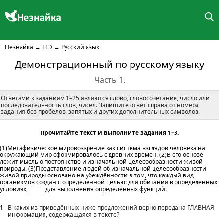
Незнайка
→
ЕГЭ
→
Русский язык
Демонстрационный по русскому языку
Часть 1.
Ответами к заданиям 1–25 являются слово, словосочетание, число или
последовательность слов, чисел. Запишите ответ справа от номера
задания без пробелов, запятых и других дополнительных символов.
Прочитайте текст и выполните задания 1–3.
(1)Метафизическое мировоззрение как система взглядов человека на
окружающий мир сформировалось с древних времён. (2)В его основе
лежит мысль о постоянстве и изначальной целесообразности живой
природы. (3)Представление людей об изначальной целесообразности
живой природы основано на убеждённости в том, что каждый вид
организмов создан с определённой целью: для обитания в определённых
условиях, ______ для выполнения определённых функций.
1
В каких из приведённых ниже предложений верно передана ГЛАВНАЯ
информация, содержащаяся в тексте?