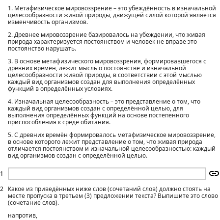
1. Метафизическое мировоззрение – это убеждённость в изначальной
целесообразности живой природы, движущей силой которой является
изменчивость организмов.
2. Древнее мировоззрение базировалось на убеждении, что живая
природа характеризуется постоянством и человек не вправе это
постоянство нарушать.
3. В основе метафизического мировоззрения, формировавшегося с
древних времён, лежит мысль о постоянстве и изначальной
целесообразности живой природы, в соответствии с этой мыслью
каждый вид организмов создан для выполнения определённых
функций в определённых условиях.
4. Изначальная целесообразность – это представление о том, что
каждый вид организмов создан с определённой целью, для
выполнения определённых функций на основе постепенного
приспособления к среде обитания.
5. С древних времён формировалось метафизическое мировоззрение,
в основе которого лежит представление о том, что живая природа
отличается постоянством и изначальной целесообразностью: каждый
вид организмов создан с определённой целью.
1
2
Какое из приведённых ниже слов (сочетаний слов) должно стоять на
месте пропуска в третьем (3) предложении текста? Выпишите это слово
(сочетание слов).
напротив,