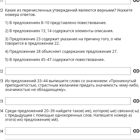
21
22
Какие из перечисленных утверждений являются верными? Укажите
номера ответов.
1) В предложениях 8–10 представлено повествование.
2) В предложениях 13, 14 содержатся элементы описания.
3) Предложение 23 содержит указание на причину того, о чём
говорится в предложении 22.
4) Предложение 28 объясняет содержание предложения 27.
5) В предложениях 45–47 содержится повествование.
22
23
Из предложений 33–44 выпишите слово со значением: «Проникнутый
приподнятостью, страстным желанием придать значимость чему-либо,
значимостью не обладающему».
23
24
Среди предложений 20–39 найдите такое(-ие), которое(-ые) связано(-ы)
с предыдущим с помощью однокоренных слов. Напишите номер(-а)
этого(-их) предложения(-ий).
24