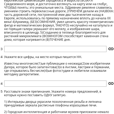
европейская цивилизация зародилась и выросла (ВО)КРУГ
Средиземного моря, и достаточно взглянуть на карту или на глобус,
ЧТО(БЫ) понять: это уникальные места. 3)Древние римляне славились
умением строить первоклассные дороги, (ПРИ)ЧЁМ делали их (НА)ВЕКА:
часть дорожной сети, построенной ими два тысячелетия назад в
Европе, использовалась по прямому назначению вплоть до начала XX
века! 4)Архимед, (БЕЗ)СОМНЕНИЯ, умел ценить красоту геометрических
фигур и математических формул, ТАК(ЧТО) неслучайно не катапульта и
не горящая галера украшают его могилу, а изображение шара,
вписанного в цилиндр. 5)Созданию в теплице благоприятного для
растений микроклимата (ВО)МНОГОМ способствует каменная стена
дома, которая нагревается (В)ТЕЧЕНИЕ дня.
13
14
Укажите все цифры, на месте которых пишется НН.
Известны многочисле(1)ые публикации о неожида(2)ом изобретении
Дагера, которое было запатентова(3)о в Англии, Австрии и Германии,
где открывались бесчисле(4)ые фотостудии и любители осваивали
методику дагеротипии.
14
15
Расставьте знаки препинания. Укажите номера предложений, в
которых нужно поставить ОДНУ запятую.
1) Интерьеры дворца украсили позолоченная резьба и лепнина
причудливые зеркала расписные плафоны изразцовые печи.
2) Городская интеллигенция и работники музеев приложили немало