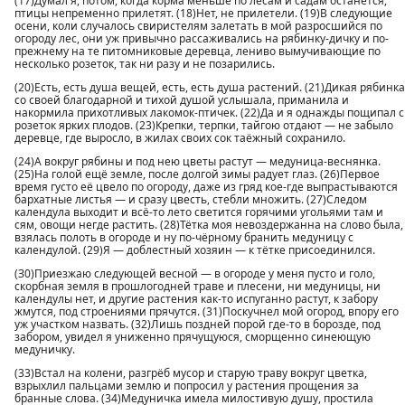
(17)Думал я, потом, когда корма меньше по лесам и садам останется,
птицы непременно прилетят. (18)Нет, не прилетели. (19)В следующие
осени, коли случалось свиристелям залетать в мой разросшийся по
огороду лес, они уж привычно рассаживались на рябинку-дичку и по-
прежнему на те питомниковые деревца, лениво вымучивающие по
несколько розеток, так ни разу и не позарились.
(20)Есть, есть душа вещей, есть, есть душа растений. (21)Дикая рябинка
со своей благодарной и тихой душой услышала, приманила и
накормила прихотливых лакомок-птичек. (22)Да и я однажды пощипал с
розеток ярких плодов. (23)Крепки, терпки, тайгою отдают — не забыло
деревце, где выросло, в жилах своих сок таёжный сохранило.
(24)А вокруг рябины и под нею цветы растут — медуница-веснянка.
(25)На голой ещё земле, после долгой зимы радует глаз. (26)Первое
время густо её цвело по огороду, даже из гряд кое-где выпрастываются
бархатные листья — и сразу цвесть, стебли множить. (27)Следом
календула выходит и всё-то лето светится горячими угольями там и
сям, овощи негде растить. (28)Тётка моя невоздержанна на слово была,
взялась полоть в огороде и ну по-чёрному бранить медуницу с
календулой. (29)Я — доблестный хозяин — к тётке присоединился.
(З0)Приезжаю следующей весной — в огороде у меня пусто и голо,
скорбная земля в прошлогодней траве и плесени, ни медуницы, ни
календулы нет, и другие растения как-то испуганно растут, к забору
жмутся, под строениями прячутся. (31)Поскучнел мой огород, впору его
уж участком назвать. (32)Лишь поздней порой где-то в борозде, под
забором, увидел я униженно прячущуюся, сморщенно синеющую
медуничку.
(33)Встал на колени, разгрёб мусор и старую траву вокруг цветка,
взрыхлил пальцами землю и попросил у растения прощения за
бранные слова. (34)Медуничка имела милостивую душу, простила