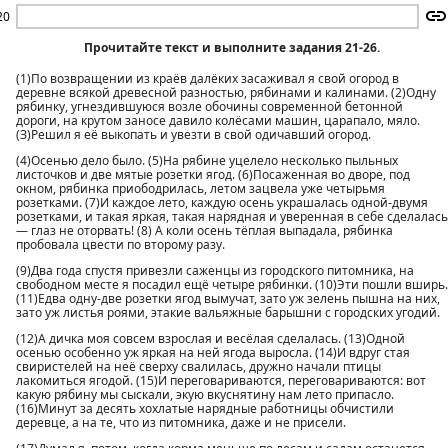
20
Прочитайте текст и выполните задания 21-26.
(1)По возвращении из краёв далёких засаживал я свой огород в
деревне всякой древесной разностью, рябинами и калинами. (2)Одну
рябинку, угнездившуюся возле обочины современной бетонной
дороги, на крутом заносе давило колёсами машин, царапало, мяло.
(З)Решил я её выкопать и увезти в свой одичавший огород.
(4)Осенью дело было. (5)На рябине уцелело несколько пыльных
листочков и две мятые розетки ягод. (6)Посаженная во дворе, под
окном, рябинка приободрилась, летом зацвела уже четырьмя
розетками. (7)И каждое лето, каждую осень украшалась одной-двумя
розетками, и такая яркая, такая нарядная и уверенная в себе сделалась
— глаз не оторвать! (8) А коли осень тёплая выпадала, рябинка
пробовала цвести по второму разу.
(9)Два года спустя привезли саженцы из городского питомника, на
свободном месте я посадил ещё четыре рябинки. (10)Эти пошли вширь.
(11)Едва одну-две розетки ягод вымучат, зато уж зелень пышна на них,
зато уж листья роями, этакие вальяжные барышни с городских угодий.
(12)А дичка моя совсем взрослая и весёлая сделалась. (13)Одной
осенью особенно уж яркая на ней ягода выросла. (14)И вдруг стая
свиристелей на неё сверху свалилась, дружно начали птицы
лакомиться ягодой. (15)И переговариваются, переговариваются: вот
какую рябину мы сыскали, экую вкуснятину нам лето припасло.
(16)Минут за десять хохлатые нарядные работницы обчистили
деревце, а на те, что из питомника, даже и не присели.