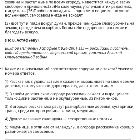
хозяина и растёт ныне по всему огороду, невестится каждую весну
свободно и привольно.(35)Но календулы, уголёчков этих радостных,
нигде нет... (З6)Пробовал посадить — одно лето поцветут, но уж не
вольничают, самосевом нигде не всходят.
(37)Вот тут и гляди вокруг, думай, прежде чем худое слово уронить на
землю, прежде чем оскорбить Богом тебе подаренное растение и
благодать всякую.
(
По В. Астафьеву
)
Виктор Петрович Астафьев (1924-2001 гг.) — российский писатель,
видный представитель «деревенской прозы», участник Великой
Отечественной войны.
21
Какие из высказываний соответствуют содержанию текста? Укажите
номера ответов.
1) Рассказчик с удовольствием сажает и выращивает на своей земле
деревья, потому что они дарят красоту, дают корм птицам.
2) В своём деревенском огороде рассказчик сажает и выращивает
только дикие растения, а не окультуренные, из питомников.
3) В огороде рассказчика растут разнорбразные деревья, кустарники,
травы, среди которых рябина, калина, медуница.
4) Другое название календулы — лекарственные ноготки.
5) Медуница, в отличие от календулы, в огороде рассказчика хорошо
размножается самосевом.