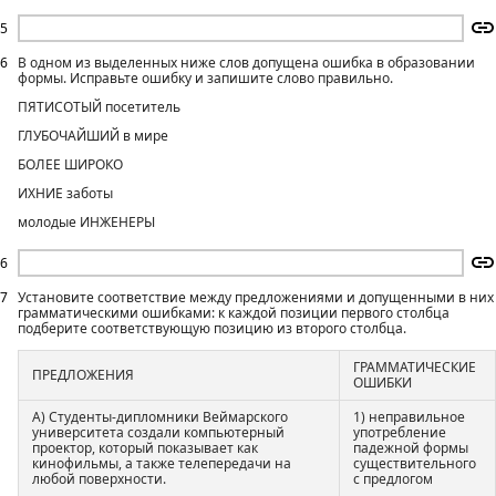
5
6
В одном из выделенных ниже слов допущена ошибка в образовании
формы. Исправьте ошибку и запишите слово правильно.
ПЯТИСОТЫЙ посетитель
ГЛУБОЧАЙШИЙ в мире
БОЛЕЕ ШИРОКО
ИХНИЕ заботы
молодые ИНЖЕНЕРЫ
6
7
Установите соответствие между предложениями и допущенными в них
грамматическими ошибками: к каждой позиции первого столбца
подберите соответствующую позицию из второго столбца.
ГРАММАТИЧЕСКИЕ
ПРЕДЛОЖЕНИЯ
ОШИБКИ
А) Студенты-дипломники Веймарского
1) неправильное
университета создали компьютерный
употребление
проектор, который показывает как
падежной формы
кинофильмы, а также телепередачи на
существительного
любой поверхности.
с предлогом