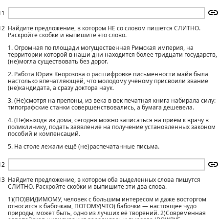
11
12
Найдите предложение, в котором НЕ со словом пишется СЛИТНО.
Раскройте скобки и выпишите это слово.
1. Огромная по площади могущественная Римская империя, на
территории которой в наши дни находится более тридцати государств,
(не)могла существовать без дорог.
2. Работа Юрия Кнорозова о расшифровке письменности майя была
настолько впечатляющей, что молодому учёному присвоили звание
(не)кандидата, а сразу доктора наук.
3. (Не)смотря на препоны, из века в век печатная книга набирала силу:
типографские станки совершенствовались, а бумага дешевела.
4. (Не)выходя из дома, сегодня можно записаться на приём к врачу в
поликлинику, подать заявление на получение установленных законом
пособий и компенсаций.
5. На столе лежали ещё (не)распечатанные письма.
12
13
Найдите предложение, в котором оба выделенных слова пишутся
СЛИТНО. Раскройте скобки и выпишите эти два слова.
1)(ПО)ВИДИМОМУ, человек с большим интересом и даже восторгом
относится к бабочкам, ПОТОМУ(ЧТО) бабочки — настоящее чудо
природы, может быть, одно из лучших её творений. 2)Современная