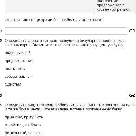
построение
предложения с
косвенной речью.
Ответ запишите цифрами без пробелов и иных знаков
7
8
Определите слово, в котором пропущена безударная проверяемая
гласная корня. Выпишите это слово, вставив пропущенную букву.
водор..cлевый
предпол..жение
подск..чить
соб..рательный
г..ристый
8
9
Определите ряд, в котором в обоих словах в приставке пропущена одна
и та же буква. Выпишите эти слова, вставив пропущенную букву.
пр..высил, пр..тушить
р..зойтись, от..брать
бе..шумный, во..петь