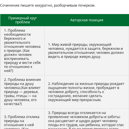
Сочинение пишите аккуратно, разборчивым почерком.
Примерный круг
Авторская позиция
проблем
1. Проблема
необходимости
бережного и
уважительного
1. Мир живой природы, окружающей
отношения человека
человека, нуждается в защите, бережном и
к природе. (Как
уважительном отношении; человек должен
должен человек
видеть в природе живую душу.
воспринимать
природу и вести себя
по отношению к
ней?)
2. Проблема влияния
природы на душу
2. Наблюдение за жизнью природы рождает
человека.(Как влияет
ощущение полноты жизни, пробуждает в
природа — деревья,
человеке доброту, способность к
травы, птицы — на
состраданию, желание сделать
душу человека, его
окружающий мир прекрасным.
качества?)
3. Природа всегда откликается на
3. Проблема отклика
проявление человеком доброты и заботы:
природы на
она расцветает и щедро дарит человеку
отношение к ней
плоды его трудов, как рябинка, которую спас
человека. (Как
рассказчик. В то же время природа остро