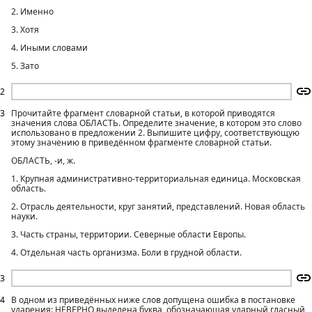
2. Именно
3. Хотя
4. Иными словами
5. Зато
2
3
Прочитайте фрагмент словарной статьи, в которой приводятся
значения слова ОБЛАСТЬ. Определите значение, в котором это слово
использовано в предложении 2. Выпишите цифру, соответствующую
этому значению в приведённом фрагменте словарной статьи.
ОБЛАСТЬ, -и, ж.
1. Крупная административно-территориальная единица. Московская
область.
2. Отрасль деятельности, круг занятий, представлений. Новая область
науки.
3. Часть страны, территории. Северные области Европы.
4. Отдельная часть организма. Боли в грудной области.
3
4
В одном из приведённых ниже слов допущена ошибка в постановке
ударения: НЕВЕРНО выделена буква, обозначающая ударный гласный