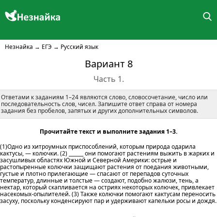
Незнайка
→
ЕГЭ
→
Русский язык
Вариант 8
Часть 1.
Ответами к заданиям 1–24 являются слово, словосочетание, число или
последовательность слов, чисел. Запишите ответ справа от номера
задания без пробелов, запятых и других дополнительных символов.
Прочитайте текст и выполните задания 1–3.
(1)Одно из хитроумных приспособлений, которым природа одарила
кактусы, — колючки. (2) ______ они помогают растениям выжить в жарких и
засушливых областях Южной и Северной Америки: острые и
растопыренные колючки защищают растения от поедания животными,
густые и плотно прилегающие — спасают от перепадов суточных
температур, длинные и толстые — создают, подобно жалюзи, тень, а
нектар, который скапливается на остриях некоторых колючек, привлекает
насекомых-опылителей. (3) Также колючки помогают кактусам переносить
засуху, поскольку конденсируют пар и удерживают капельки росы и дождя.