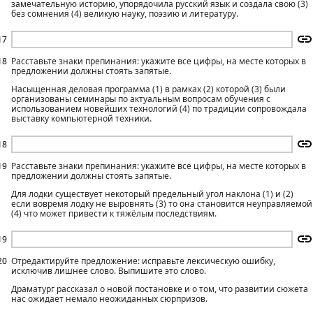
замечательную историю, упорядочила русский язык и создала свою (3)
без сомнения (4) великую науку, поэзию и литературу.
17
18
Расставьте знаки препинания: укажите все цифры, на месте которых в
предложении должны стоять запятые.
Насыщенная деловая программа (1) в рамках (2) которой (3) были
организованы семинары по актуальным вопросам обучения с
использованием новейших технологий (4) по традиции сопровождала
выставку компьютерной техники.
18
19
Расставьте знаки препинания: укажите все цифры, на месте которых в
предложении должны стоять запятые.
Для лодки существует некоторый предельный угол наклона (1) и (2)
если вовремя лодку не выровнять (3) то она становится неуправляемой
(4) что может привести к тяжёлым последствиям.
19
20
Отредактируйте предложение: исправьте лексическую ошибку,
исключив лишнее слово. Выпишите это слово.
Драматург рассказал о новой постановке и о том, что развитии сюжета
нас ожидает немало неожиданных сюрпризов.