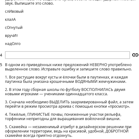
звук. Выпишите это слово.
слИвовый
клалА
сОгнутый
вручИт
надОлго
4
5
В одном из приведённых ниже предложений НЕВЕРНО употреблено
выделенное слово. Исправьте ошибку и запишите слово правильно.
1. Все растущие вокруг кусты и ёлочки были в паутинках, и каждая
паутинка была унизана крошечными ВОДЯНЫМИ жемчужинами.
2. В этом году сборная школы по футболу ВОСПОЛНИЛАСЬ двумя
новыми игроками — учениками одиннадцатого класса.
3. Сначала необходимо ВЫДЕЛИТЬ заархивированный файл, а затем
перейти в режим просмотра архива с помощью кнопки «просмотр».
4. Тяжёлые, ГЛИНИСТЫЕ почвы, пониженные участки рельефа,
торфяники непригодны для выращивания войлочной вишни.
5. Скамейка — незаменимый атрибут в дизайнерском решении при
оформлении территории, ведь на красивой, удобной, ДОБРОТНОЙ
скамейке всегда приятно отдохнуть.