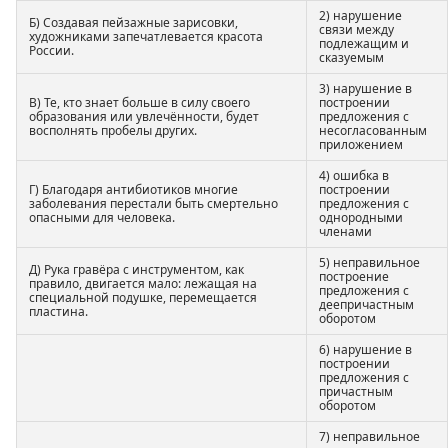
2) нарушение
Б) Создавая пейзажные зарисовки,
связи между
художниками запечатлевается красота
подлежащим и
России.
сказуемым
3) нарушение в
В) Те, кто знает больше в силу своего
построении
образования или увлечённости, будет
предложения с
восполнять пробелы других.
несогласованным
приложением
4) ошибка в
Г) Благодаря антибиотиков многие
построении
заболевания перестали быть смертельно
предложения с
опасными для человека.
однородными
членами
5) неправильное
Д) Рука гравёра с инструментом, как
построение
правило, двигается мало: лежащая на
предложения с
специальной подушке, перемещается
деепричастным
пластина.
оборотом
6) нарушение в
построении
предложения с
причастным
оборотом
7) неправильное