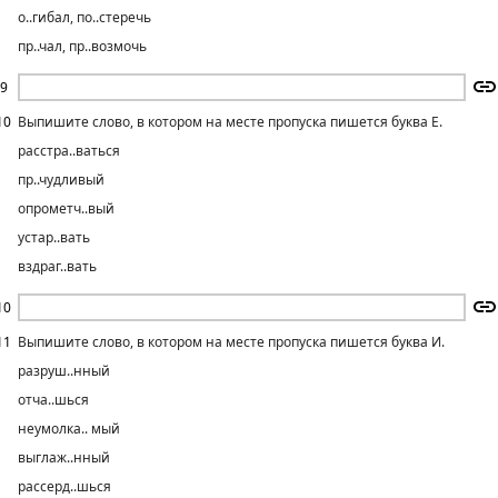
о..гибал, по..стеречь
пр..чал, пр..возмочь
9
10
Выпишите слово, в котором на месте пропуска пишется буква Е.
расстра..ваться
пр..чудливый
опрометч..вый
устар..вать
вздраг..вать
10
11
Выпишите слово, в котором на месте пропуска пишется буква И.
разруш..нный
отча..шься
неумолка.. мый
выглаж..нный
рассерд..шься