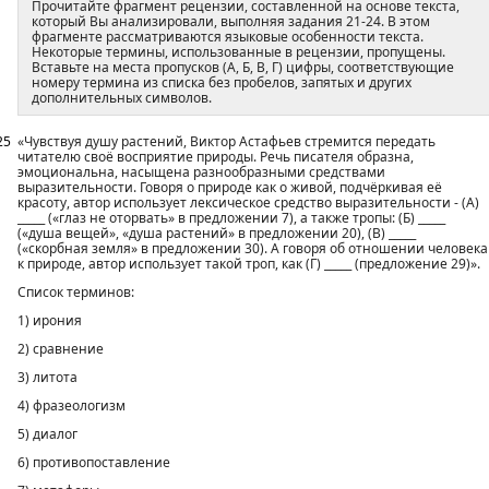
Прочитайте фрагмент рецензии, составленной на основе текста,
который Вы анализировали, выполняя задания 21-24. В этом
фрагменте рассматриваются языковые особенности текста.
Некоторые термины, использованные в рецензии, пропущены.
Вставьте на места пропусков (А, Б, В, Г) цифры, соответствующие
номеру термина из списка без пробелов, запятых и других
дополнительных символов.
25
«Чувствуя душу растений, Виктор Астафьев стремится передать
читателю своё восприятие природы. Речь писателя образна,
эмоциональна, насыщена разнообразными средствами
выразительности. Говоря о природе как о живой, подчёркивая её
красоту, автор использует лексическое средство выразительности - (А)
_____ («глаз не оторвать» в предложении 7), а также тропы: (Б) _____
(«душа вещей», «душа растений» в предложении 20), (В) _____
(«скорбная земля» в предложении 30). А говоря об отношении человека
к природе, автор использует такой троп, как (Г) _____ (предложение 29)».
Список терминов:
1) ирония
2) сравнение
3) литота
4) фразеологизм
5) диалог
6) противопоставление