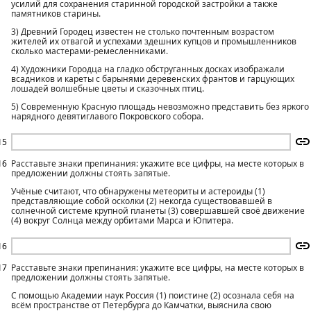
усилий для сохранения старинной городской застройки а также
памятников старины.
3) Древний Городец известен не столько почтенным возрастом
жителей их отвагой и успехами здешних купцов и промышленников
сколько мастерами-ремесленниками.
4) Художники Городца на гладко обструганных досках изображали
всадников и кареты с барынями деревенских франтов и гарцующих
лошадей волшебные цветы и сказочных птиц.
5) Современную Красную площадь невозможно представить без яркого
нарядного девятиглавого Покровского собора.
15
16
Расставьте знаки препинания: укажите все цифры, на месте которых в
предложении должны стоять запятые.
Учёные считают, что обнаружены метеориты и астероиды (1)
представляющие собой осколки (2) некогда существовавшей в
солнечной системе крупной планеты (3) совершавшей своё движение
(4) вокруг Солнца между орбитами Марса и Юпитера.
16
17
Расставьте знаки препинания: укажите все цифры, на месте которых в
предложении должны стоять запятые.
С помощью Академии наук Россия (1) поистине (2) осознала себя на
всём пространстве от Петербурга до Камчатки, выяснила свою