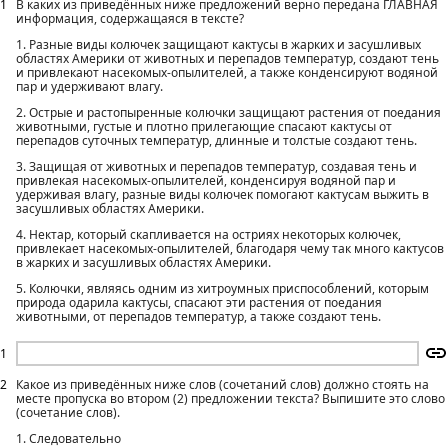
1
В каких из приведённых ниже предложений верно передана ГЛАВНАЯ
информация, содержащаяся в тексте?
1. Разные виды колючек защищают кактусы в жарких и засушливых
областях Америки от животных и перепадов температур, создают тень
и привлекают насекомых-опылителей, а также конденсируют водяной
пар и удерживают влагу.
2. Острые и растопыренные колючки защищают растения от поедания
животными, густые и плотно прилегающие спасают кактусы от
перепадов суточных температур, длинные и толстые создают тень.
3. Защищая от животных и перепадов температур, создавая тень и
привлекая насекомых-опылителей, конденсируя водяной пар и
удерживая влагу, разные виды колючек помогают кактусам выжить в
засушливых областях Америки.
4. Нектар, который скапливается на остриях некоторых колючек,
привлекает насекомых-опылителей, благодаря чему так много кактусов
в жарких и засушливых областях Америки.
5. Колючки, являясь одним из хитроумных приспособлений, которым
природа одарила кактусы, спасают эти растения от поедания
животными, от перепадов температур, а также создают тень.
1
2
Какое из приведённых ниже слов (сочетаний слов) должно стоять на
месте пропуска во втором (2) предложении текста? Выпишите это слово
(сочетание слов).
1. Следовательно