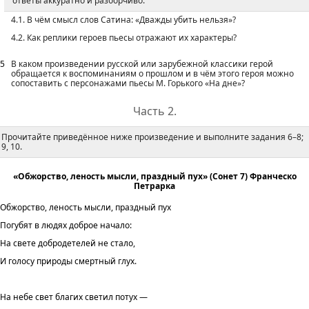
ответы аккуратно и разборчиво.
4.1. В чём смысл слов Сатина: «Дважды убить нельзя»?
4.2. Как реплики героев пьесы отражают их характеры?
5
В каком произведении русской или зарубежной классики герой
обращается к воспоминаниям о прошлом и в чём этого героя можно
сопоставить с персонажами пьесы М. Горького «На дне»?
Часть 2.
Прочитайте приведённое ниже произведение и выполните задания 6–8;
9, 10.
«Обжорство, леность мысли, праздный пух» (Сонет 7) Франческо
Петрарка
Обжорство, леность мысли, праздный пух
Погубят в людях доброе начало:
На свете добродетелей не стало,
И голосу природы смертный глух.
На небе свет благих светил потух —