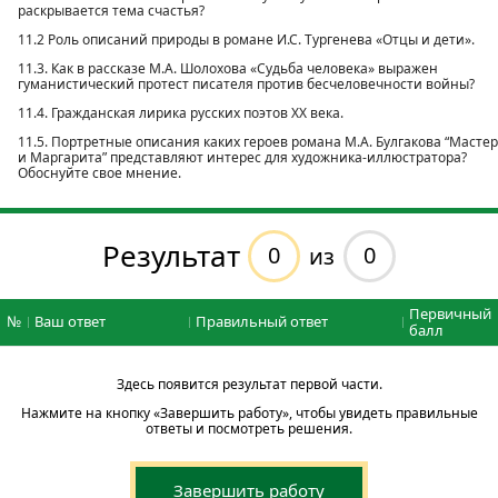
раскрывается тема счастья?
11.2 Роль описаний природы в романе И.С. Тургенева «Отцы и дети».
11.3. Как в рассказе М.А. Шолохова «Судьба человека» выражен
гуманистический протест писателя против бесчеловечности войны?
11.4. Гражданская лирика русских поэтов ХХ века.
11.5. Портретные описания каких героев романа М.А. Булгакова “Мастер
и Маргарита” представляют интерес для художника-иллюстратора?
Обоснуйте свое мнение.
Результат
0
0
из
Первичный
№
Ваш ответ
Правильный ответ
балл
Здесь появится результат первой части.
Нажмите на кнопку «Завершить работу», чтобы увидеть правильные
ответы и посмотреть решения.
Завершить работу