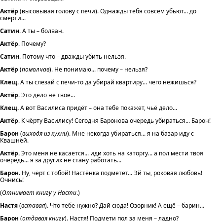
Актёр
(высовывая голову с печи). Однажды тебя совсем убьют... до
смерти...
Сатин
. А ты – болван.
Актёр
. Почему?
Сатин
. Потому что – дважды убить нельзя.
Актёр
(
помолчав
). Не понимаю... почему – нельзя?
Клещ.
А ты слезай с печи-то да убирай квартиру... чего нежишься?
Актёр
. Это дело не твоё...
Клещ.
А вот Василиса придёт – она тебе покажет, чьё дело...
Актёр
. К чёрту Василису! Сегодня Баронова очередь убираться... Барон!
Барон
(
выходя из кухни
). Мне некогда убираться... я на базар иду с
Квашнёй.
Актёр.
Это меня не касается... иди хоть на каторгу... а пол мести твоя
очередь... я за других не стану работать...
Барон
. Ну, чёрт с тобой! Настёнка подметёт... Эй ты, роковая любовь!
Очнись!
(
Отнимает книгу у Насти
.)
Настя
(
вставая
). Что тебе нужно? Дай сюда! Озорник! А ещё – барин...
Барон
(
отдавая книгу
). Настя! Подмети пол за меня – ладно?