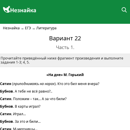
Незнайка
→
ЕГЭ
→
Литература
Вариант 22
Часть 1.
Прочитайте приведённый ниже фрагмент произведения и выполните
задания 1-3; 4, 5.
«На дне» М. Горький
Сатин
(
приподнимаясь на нарах
). Кто это бил меня вчера?
Бубнов
. А тебе не всё равно?..
Сатин
. Положим – так... А за что били?
Бубнов.
В карты играл?
Сатин.
Играл...
Бубнов
. За это и били...
Сатин.
М-мерзавцы...