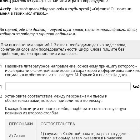
Клещ
(
выходя из кухни
). Ты с метлой играть скоро будешь?
Актёр.
Не твоё дело (
Ударяет себя в грудь рукой.
) «Офелия! О... помяни
меня в твоих молитвах!..»
За сценой, где-то далеко, – глухой шум, крики, свисток полицейского. Клещ
садится за работу и скрипит подпилком.
При выполнении заданий 1-3 ответ необходимо дать в виде слова,
сочетания слов или последовательности цифр. Слова пишите без
пробелов, знаков препинания и кавычек.
1
Назовите литературное направление, основному принципу которого –
исследованию сложной взаимосвязи характеров и сформировавших их
социальных обстоятельств – следует М. Горький в пьесе «На дне».
1
2
Установите соответствие между персонажами пьесы и
обстоятельствами, которые привели их в ночлежку..
К каждой позиции первого столбца подберите соответствующую
позицию из второго столбца.
ПЕРСОНАЖИ
ОБСТОЯТЕЛЬСТВА
1) служил в Казённой палате, за растрату денег
А) Сатин
попал в тюрьму, затем оказался в ночлежке