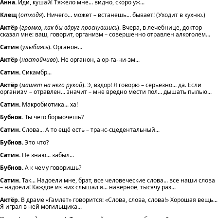
Анна.
Иди, кушай! Тяжело мне... видно, скоро уж...
Клещ
(
отходя
). Ничего... может – встанешь... бывает! (Уходит в кухню.)
Актёр
(
громко, как бы вдруг проснувшись
). Вчера, в лечебнице, доктор
сказал мне: ваш, говорит, организм – совершенно отравлен алкоголем...
Сатин
(
улыбаясь
). Органон...
Актёр
(
настойчиво
). Не органон, а ор-га-ни-зм...
Сатин.
Сикамбр...
Актёр
(
машет на него рукой
). Э, вздор! Я говорю – серьёзно... да. Если
организм – отравлен... значит – мне вредно мести пол... дышать пылью...
Сатин.
Макробиотика... ха!
Бубнов.
Ты чего бормочешь?
Сатин.
Слова... А то ещё есть – транс-сцедентальный...
Бубнов.
Это что?
Сатин.
Не знаю... забыл...
Бубнов.
А к чему говоришь?
Сатин.
Так... Надоели мне, брат, все человеческие слова... все наши слова
– надоели! Каждое из них слышал я... наверное, тысячу раз...
Актёр.
В драме «Гамлет» говорится: «Слова, слова, слова!» Хорошая вещь...
Я играл в ней могильщика...