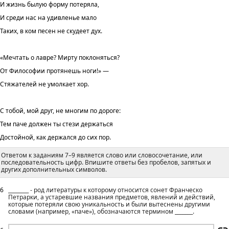
И жизнь былую форму потеряла,
И среди нас на удивленье мало
Таких, в ком песен не скудеет дух.
«Мечтать о лавре? Мирту поклоняться?
От Философии протянешь ноги!» —
Стяжателей не умолкает хор.
С тобой, мой друг, не многим по дороге:
Тем паче должен ты стези держаться
Достойной, как держался до сих пор.
Ответом к заданиям 7–9 является слово или словосочетание, или
последовательность цифр. Впишите ответы без пробелов, запятых и
других дополнительных символов.
6
________ - род литературы к которому относится сонет Франческо
Петрарки, а устаревшие названия предметов, явлений и действий,
которые потеряли свою уникальность и были вытеснены другими
словами (например, «паче»), обозначаются термином _______.