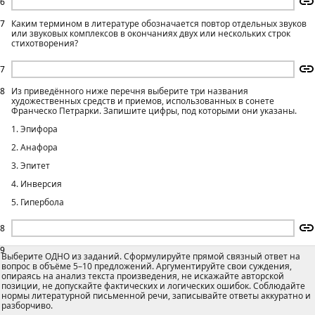
6
7
Каким термином в литературе обозначается повтор отдельных звуков
или звуковых комплексов в окончаниях двух или нескольких строк
стихотворения?
7
8
Из приведённого ниже перечня выберите три названия
художественных средств и приемов, использованных в сонете
Франческо Петрарки. Запишите цифры, под которыми они указаны.
1. Эпифора
2. Анафора
3. Эпитет
4. Инверсия
5. Гипербола
8
9
Выберите ОДНО из заданий. Сформулируйте прямой связный ответ на
вопрос в объёме 5–10 предложений. Аргументируйте свои суждения,
опираясь на анализ текста произведения, не искажайте авторской
позиции, не допускайте фактических и логических ошибок. Соблюдайте
нормы литературной письменной речи, записывайте ответы аккуратно и
разборчиво.