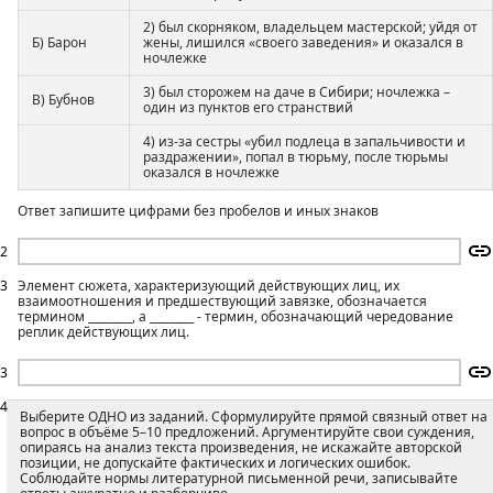
2) был скорняком, владельцем мастерской; уйдя от
Б) Барон
жены, лишился «своего заведения» и оказался в
ночлежке
3) был сторожем на даче в Сибири; ночлежка –
В) Бубнов
один из пунктов его странствий
4) из-за сестры «убил подлеца в запальчивости и
раздражении», попал в тюрьму, после тюрьмы
оказался в ночлежке
Ответ запишите цифрами без пробелов и иных знаков
2
3
Элемент сюжета, характеризующий действующих лиц, их
взаимоотношения и предшествующий завязке, обозначается
термином ________, а ________ - термин, обозначающий чередование
реплик действующих лиц.
3
4
Выберите ОДНО из заданий. Сформулируйте прямой связный ответ на
вопрос в объёме 5–10 предложений. Аргументируйте свои суждения,
опираясь на анализ текста произведения, не искажайте авторской
позиции, не допускайте фактических и логических ошибок.
Соблюдайте нормы литературной письменной речи, записывайте