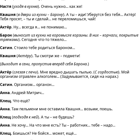
Настя
(
уходя в кухню
). Очень нужно... как же!
Квашня
(
в двери из кухни – Барону
). А ты – иди! Уберутся без тебя... Актёр!
Тебя просят, – ты и сделай... не переломишься, чай!
Актёр
. Ну... всегда я... не понимаю...
Барон
(
выносит из кухни на коромысле корзины. В них – корчаги, покрытые
тряпками
). Сегодня что-то тяжело...
Сатин.
Стоило тебе родиться бароном...
Квашня
(
Актёру
). Ты смотри же – подмети!
(
Выходит в сени, пропустив вперёд себя Барона.
)
Актёр
(
слезая с печи
). Мне вредно дышать пылью. (
С гордостью
). Мой
организм отравлен алкоголем... (Задумывается, сидя на нарах.)
Сатин.
Организм... органон...
Анна.
Андрей Митрич...
Клещ.
Что ещё?
Анна.
Там пельмени мне оставила Квашня... возьми, поешь.
Клещ
(
подходя к ней
). А ты – не будешь?
Анна
. Не хочу... На что мне есть? Ты – работник... тебе – надо...
Клещ.
Боишься? Не бойся... может, ещё...