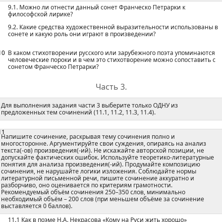
9.1. Можно ли отнести данный сонет Франческо Петрарки к
философской лирике?
9.2. Какие средства художественной выразительности использованы в
сонете и какую роль они играют в произведении?
10
В каком стихотворении русского или зарубежного поэта упоминаются
человеческие пороки и в чем это стихотворение можно сопоставить с
сонетом Франческо Петрарки?
Часть 3.
Для выполнения задания части 3 выберите только ОДНУ из
предложенных тем сочинений (11.1, 11.2, 11.3, 11.4).
11
Напишите сочинение, раскрывая тему сочинения полно и
многосторонне. Аргументируйте свои суждения, опираясь на анализ
текста(-ов) произведения(-ий). Не искажайте авторской позиции, не
допускайте фактических ошибок. Используйте теоретико-литературные
понятия для анализа произведения(-ий). Продумайте композицию
сочинения, не нарушайте логики изложения. Соблюдайте нормы
литературной письменной речи, пишите сочинение аккуратно и
разборчиво, оно оценивается по критериям грамотности.
Рекомендуемый объём сочинения 250–350 слов, минимально
необходимый объём – 200 слов (при меньшем объёме за сочинение
выставляется 0 баллов).
11.1 Как в поэме Н.А. Некрасова «Кому на Руси жить хорошо»