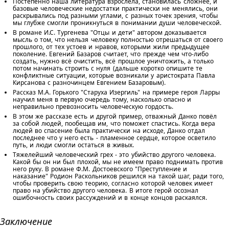
Постепенно наша литература взрослела, становилась сложнее, и
базовые человеческие недостатки практически не менялись, они
раскрывались под разными углами, с разных точек зрения, чтобы
мы глубже смогли проникнуться в понимании души человеческой.
В романе И.С. Тургенева "Отцы и дети" автором доказывается
мысль о том, что нельзя человеку полностью отрешаться от своего
прошлого, от тех устоев и нравов, которыми жили предыдущее
поколение. Евгений Базаров считает, что прежде чем что-либо
создать, нужно всё очистить, всё прошлое уничтожить, а только
потом начинать строить с нуля (дальше коротко опишите те
конфликтные ситуации, которые возникали у аристократа Павла
Кирсанова с разночинцем Евгением Базаровым).
Рассказ М.А. Горького "Старуха Изергиль" на примере героя Ларры
научил меня в первую очередь тому, насколько опасно и
неправильно превозносить человеческую гордость.
В этом же рассказе есть и другой пример, отважный Данко повёл
за собой людей, пообещав им, что поможет спастись. Когда вера
людей во спасение была практически на исходе, Данко отдал
последнее что у него есть - пламенное сердце, которое осветило
путь, и люди смогли остаться в живых.
Тяжелейший человеческий грех - это убийство другого человека.
Какой бы он ни был плохой, мы не имеем право поднимать против
него руку. В романе Ф.М. Достоевского "Преступление и
наказание" Родион Раскольников решился на такой шаг, ради того,
чтобы проверить свою теорию, согласно которой человек имеет
право на убийство другого человека. В итоге герой осознал
ошибочность своих рассуждений и в конце концов раскаялся.
Заключение