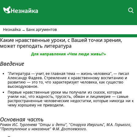
Незнайка
→
Банк аргументов
Какие нравственные уроки, с Вашей точки зрения,
может преподать литература
Для направления «Чем люди живы?»
Введение
"Литература — учит, ее главная тема — жизнь человека",
— писал
Александр Фадеев. Стремление к нравственному воспитанию и
развитию
— это то, что характеризует человека, как существо
высокодуховное.
Первые нравственные уроки мы получали из сказок, которые
учили нас, что жадность, трусость, обман и лицемерие
— самые
распространенные человеческие недостатки, которые никогда ни к
чему хорошему не приводили.
Основная часть
Роман И.С. Тургенева "Отцы и дети", "Старуха Изергиль", М.А. Горького,
"Преступление и наказание" Ф.М. Достоевского.