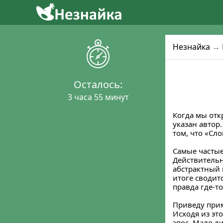
Незнайка
→
Осталось:
3 часа 55 минут
Когда мы отк
указан автор
том, что «Сло
Самые частые
Действительн
абстрактный 
итоге сводит
правда где-т
Приведу прим
Исходя из эт
эпос. Мало л