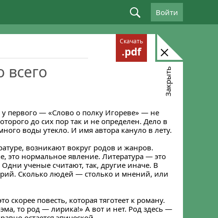
Войти
Скачать
.pdf
о всего
Закрыть
 у первого — «Слово о полку Игореве» — не
торого до сих пор так и не определен. Дело в
, много воды утекло. И имя автора кануло в лету.
ратуре, возникают вокруг родов и жанров.
е, это нормальное явление. Литература — это
Одни ученые считают, так, другие иначе. В
еорий. Сколько людей — столько и мнений, или
о скорее повесть, которая тяготеет к роману.
ма, то род — лирика!» А вот и нет. Род здесь —
равно остается эпической.