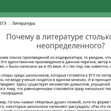
ЕГЭ
→
Литература
Почему в литературе стольк
неопределенного?
роем список произведений из кодификатора, то увидим, что
. Это единственное произведение в данном перечне, автор ко
во..» было написано аж в XII веке. А с тех пор, как известно
 споры среди школьников, которые готовятся к ЕГЭ по лите
о, не везде ученые сходятся в едином мнении. И в принцип
предмет. Здесь существует множество домыслов, упущений. 
ся к тому, что равноценными становятся сразу несколько т
о посередине.
ер, Гоголь назвал «Мертвые души» поэмой, хотя по форме эт
ого, некоторые школьники начинают рассуждать: «Раз это поэ
и какой жанр определил сам автор, форма произведения все 