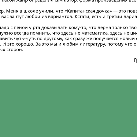
р. Меня в школе учили, что «Капитанская дочка» — это пове
у вас зачтут любой из вариантов. Кстати, есть и третий вар
адо с пеной у рта доказывать кому-то, что верна только тво
нужно всегда помнить, что здесь не математика, здесь не ци
авить чуть-чуть по другому, как сразу же получается новый
. И это хорошо. За это мы и любим литературу, потому что о
ых сторон.
Г