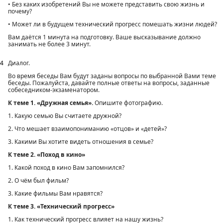
• Без каких изобретений Вы не можете представить свою жизнь и
почему?
• Может ли в будущем технический прогресс помешать жизни людей?
Вам даётся 1 минута на подготовку. Ваше высказывание должно
занимать не более 3 минут.
4
Диалог.
Во время беседы Вам будут заданы вопросы по выбранной Вами теме
беседы. Пожалуйста, давайте полные ответы на вопросы, заданные
собеседником-экзаменатором.
К теме 1. «Дружная семья».
Опишите фотографию.
1. Какую семью Вы считаете дружной?
2. Что мешает взаимопониманию «отцов» и «детей»?
3. Какими Вы хотите видеть отношения в семье?
К теме 2. «Поход в кино»
1. Какой поход в кино Вам запомнился?
2. О чём был фильм?
3. Какие фильмы Вам нравятся?
К теме 3. «Технический прогресс»
1. Как технический прогресс влияет на нашу жизнь?