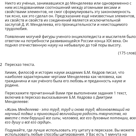
Никто из учёных, занимавшихся до Менделеева или одновременно с
ним исследованиями соотношений между атомными весами и
свойствами элементов, не смог сформулировать эту закономерность
так ясно, как это сделал он. Предсказание ещё неизвестных элементов,
их свойств и свойств их соединений является исключительной
заслугой Д. И. Менделеева, его проницательности и неистощимого
трудолюбия.
Появление могучей фигуры ученого-энциклопедиста и мыслителя было
ответом на потребности развивающейся России конца XIX века. Он
поднял отечественную науку на небывалую до той поры высоту.
(175 слов)
2
Пересказ текста.
Химик, философ и историк науки академик Б.М. Кедров писал, что
наиболее характерными чертами Менделеева как человека, как
гражданина и как учёного была его любовь и преданность науке и
родине.
Перескажите прочитанный Вами при выполнении задания 1 текст,
включив в пересказ высказывание Б.М. Кедрова о Дмитрии
Менделееве:
«Жизнь Менделеева - это труд, труд и снова труд, вдохновляющий на
научный подвиг и приносящий величайшую радость творчества, но
вместе с тем берущий все силы, человека, все его духовные потенции, всю
его душу и всё его сердце».
Подумайте, где лучше использовать эту цитату в пересказе. Вы можете
использовать любые способы цитирования. У Вас есть 1 минута на