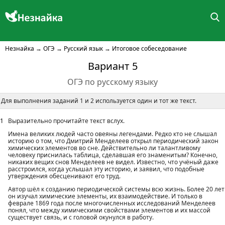
Незнайка
→
ОГЭ
→
Русский язык
→
Итоговое собеседование
Вариант 5
ОГЭ по русскому языку
Для выполнения заданий 1 и 2 используется один и тот же текст.
1
Выразительно прочитайте текст вслух.
Имена великих людей часто овеяны легендами. Редко кто не слышал
историю о том, что Дмитрий Менделеев открыл периодический закон
химических элементов во сне. Действительно ли талантливому
человеку приснилась таблица, сделавшая его знаменитым? Конечно,
никаких вещих снов Менделеев не видел. Известно, что учёный даже
расстроился, когда услышал эту историю, и заявил, что подобные
утверждения обесценивают его труд.
Автор шёл к созданию периодической системы всю жизнь. Более 20 лет
он изучал химические элементы, их взаимодействие. И только в
феврале 1869 года после многочисленных исследований Менделеев
понял, что между химическими свойствами элементов и их массой
существует связь, и с головой окунулся в работу.