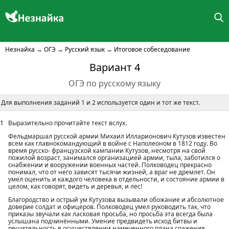
Незнайка
→
ОГЭ
→
Русский язык
→
Итоговое собеседование
Вариант 4
ОГЭ по русскому языку
Для выполнения заданий 1 и 2 используется один и тот же текст.
1
Выразительно прочитайте текст вслух.
Фельдмаршал русской армии Михаил Илларионович Кутузов известен
всем как главнокомандующий в войне с Наполеоном в 1812 году. Во
время русско- французской кампании Кутузов, несмотря на свой
пожилой возраст, занимался организацией армии, тыла, заботился о
снабжении и вооружении военных частей. Полководец прекрасно
понимал, что от него зависят тысячи жизней, а враг не дремлет. Он
умел оценить и каждого человека в отдельности, и состояние армии в
целом, как говорят, видеть и деревья, и лес!
Благородство и острый ум Кутузова вызывали обожание и абсолютное
доверие солдат и офицеров. Полководец умел руководить так, что
приказы звучали как ласковая просьба, но просьба эта всегда была
услышана подчинёнными. Умение предвидеть исход битвы и
решительность в осуществлении намеченного плана сражения