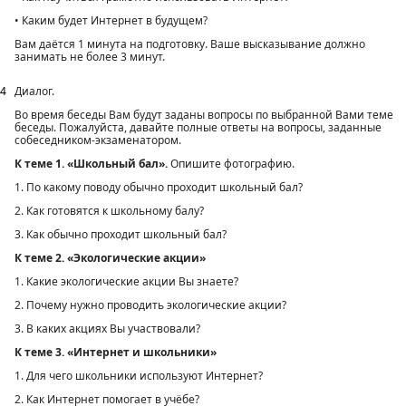
• Каким будет Интернет в будущем?
Вам даётся 1 минута на подготовку. Ваше высказывание должно
занимать не более 3 минут.
4
Диалог.
Во время беседы Вам будут заданы вопросы по выбранной Вами теме
беседы. Пожалуйста, давайте полные ответы на вопросы, заданные
собеседником-экзаменатором.
К теме 1. «Школьный бал».
Опишите фотографию.
1. По какому поводу обычно проходит школьный бал?
2. Как готовятся к школьному балу?
3. Как обычно проходит школьный бал?
К теме 2. «Экологические акции»
1. Какие экологические акции Вы знаете?
2. Почему нужно проводить экологические акции?
3. В каких акциях Вы участвовали?
К теме 3. «Интернет и школьники»
1. Для чего школьники используют Интернет?
2. Как Интернет помогает в учёбе?