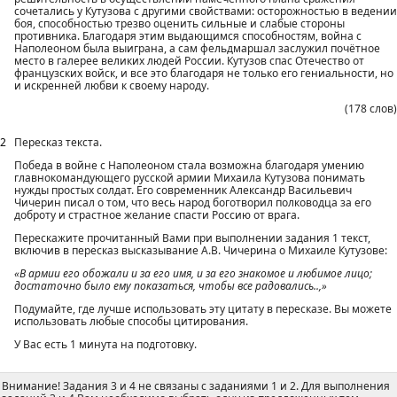
сочетались у Кутузова с другими свойствами: осторожностью в ведении
боя, способностью трезво оценить сильные и слабые стороны
противника. Благодаря этим выдающимся способностям, война с
Наполеоном была выиграна, а сам фельдмаршал заслужил почётное
место в галерее великих людей России. Кутузов спас Отечество от
французских войск, и все это благодаря не только его гениальности, но
и искренней любви к своему народу.
(178 слов)
2
Пересказ текста.
Победа в войне с Наполеоном стала возможна благодаря умению
главнокомандующего русской армии Михаила Кутузова понимать
нужды простых солдат. Его современник Александр Васильевич
Чичерин писал о том, что весь народ боготворил полководца за его
доброту и страстное желание спасти Россию от врага.
Перескажите прочитанный Вами при выполнении задания 1 текст,
включив в пересказ высказывание А.В. Чичерина о Михаиле Кутузове:
«В армии его обожали и за его имя, и за его знакомое и любимое лицо;
достаточно было ему показаться, чтобы все радовались..,»
Подумайте, где лучше использовать эту цитату в пересказе. Вы можете
использовать любые способы цитирования.
У Вас есть 1 минута на подготовку.
Внимание! Задания 3 и 4 не связаны с заданиями 1 и 2. Для выполнения