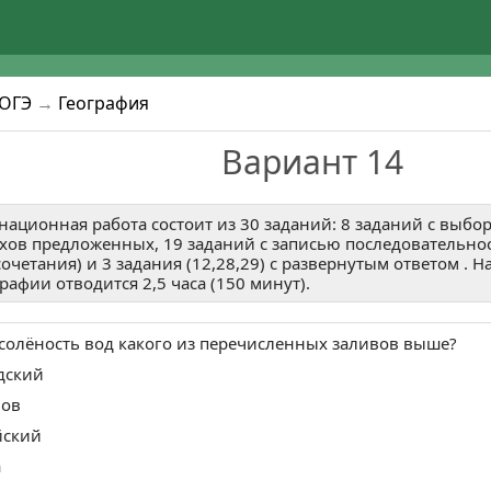
ОГЭ
→
География
Вариант 14
национная работа состоит из 30 заданий: 8 заданий с выбор
хов предложенных, 19 заданий с записью последовательно
сочетания) и 3 задания (12,28,29) с развернутым ответом .
рафии отводится 2,5 часа (150 минут).
солёность вод какого из перечисленных заливов выше?
дский
нов
йский
а