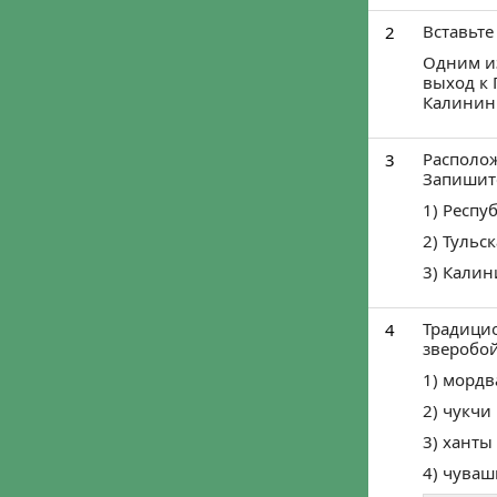
Вставьте
2
Одним из
выход к 
Калининг
Располож
3
Запишите
1) Респу
2) Тульс
3) Калин
Традицио
4
зверобо
1) мордв
2) чукчи
3) ханты
4) чуваш