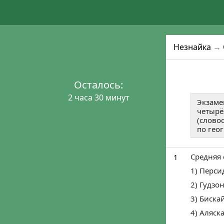
Незнайка
→
Осталось:
2 часа 30 минут
Экзаме
четырё
(слово
по геог
Средняя 
1
1) Перси
2) Гудзо
3) Биска
4) Аляск