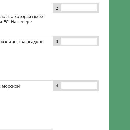
2
асть, которая имеет
 ЕС. На севере
3
количества осадков.
4
я морской