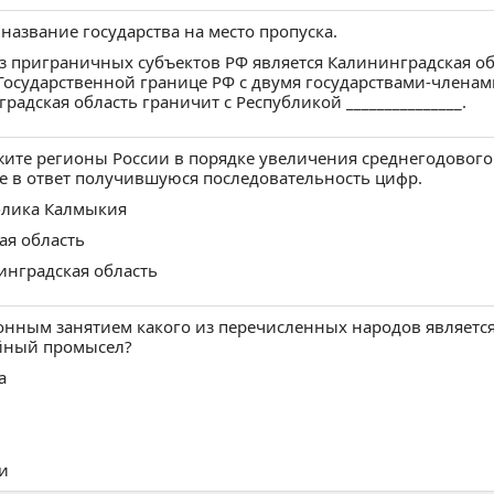
 название государства на место пропуска.
 приграничных субъектов РФ является Калининградская обл
Государственной границе РФ с двумя государствами-членами
радская область граничит с Республикой _______________.
ите регионы России в порядке увеличения среднегодового 
 в ответ получившуюся последовательность цифр.
блика Калмыкия
кая область
инградская область
нным занятием какого из перечисленных народов являетс
йный промысел?
а
и