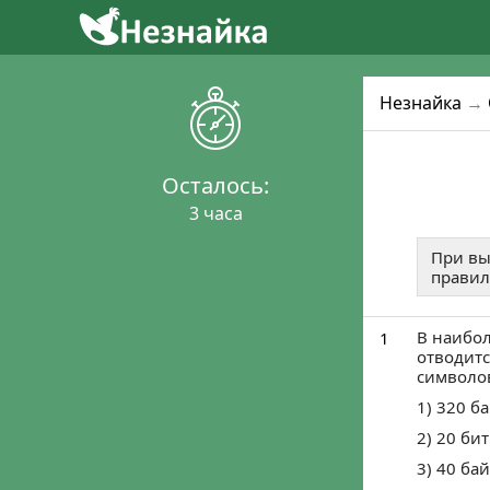
2
4
1
Уже готовятся 
Присо