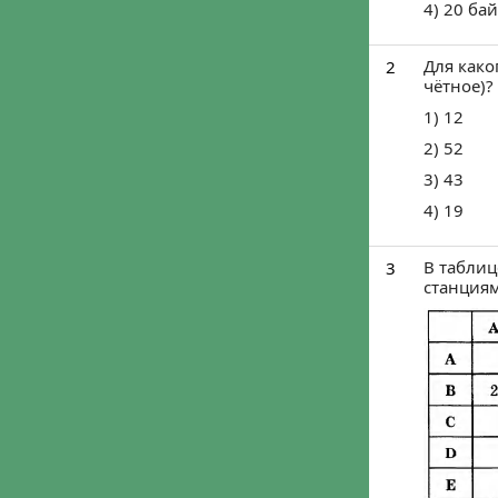
Войти че
Войти ч
Мы ничего не пу