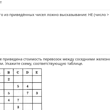
рез ВКонтакте
ерез Одноклассники
бликуем от вашего имени