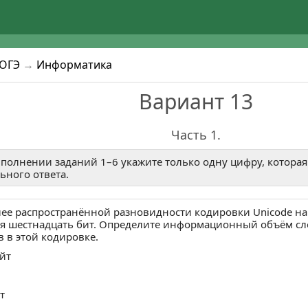
4
5
1
2
к ЕГЭ, ОГЭ и ВПР.
единяйся!
или