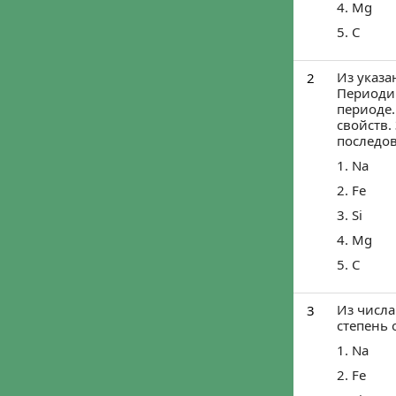
Войти че
Войти ч
Мы ничего не пу