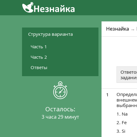
2
4
1
Уже готовятся 
Присо