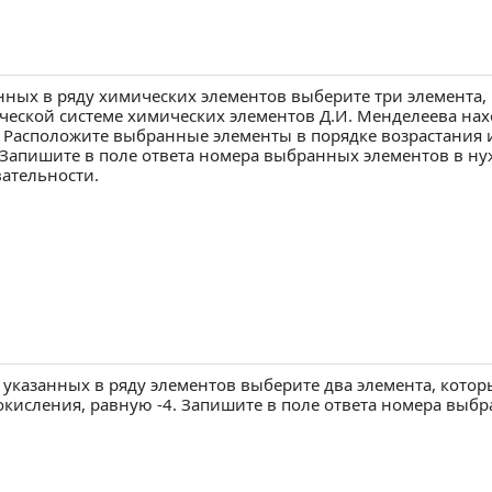
рез ВКонтакте
ерез Одноклассники
бликуем от вашего имени