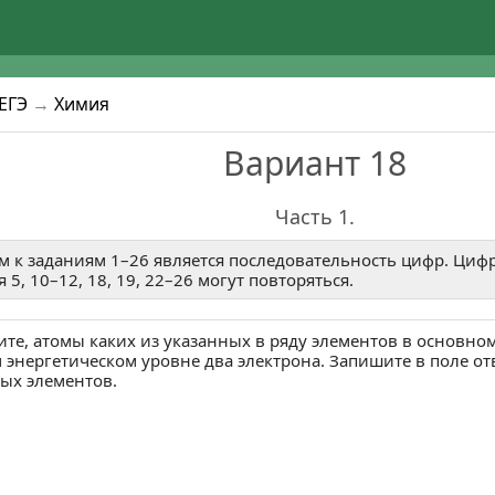
4
5
1
2
к ЕГЭ, ОГЭ и ВПР.
единяйся!
или