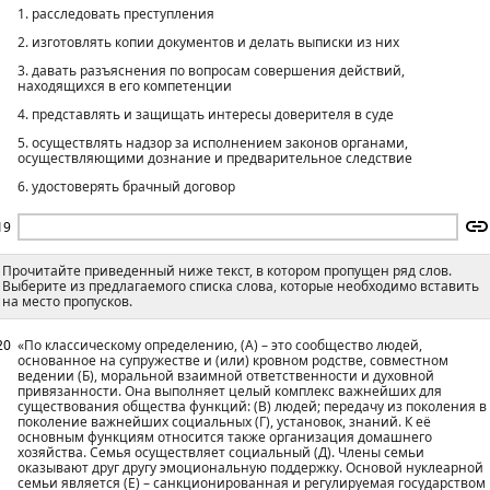
1. расследовать преступления
2. изготовлять копии документов и делать выписки из них
3. давать разъяснения по вопросам совершения действий,
находящихся в его компетенции
4. представлять и защищать интересы доверителя в суде
5. осуществлять надзор за исполнением законов органами,
осуществляющими дознание и предварительное следствие
6. удостоверять брачный договор
19
Прочитайте приведенный ниже текст, в котором пропущен ряд слов.
Выберите из предлагаемого списка слова, которые необходимо вставить
на место пропусков.
20
«По классическому определению, (А) – это сообщество людей,
основанное на супружестве и (или) кровном родстве, совместном
ведении (Б), моральной взаимной ответственности и духовной
привязанности. Она выполняет целый комплекс важнейших для
существования общества функций: (В) людей; передачу из поколения в
поколение важнейших социальных (Г), установок, знаний. К её
основным функциям относится также организация домашнего
хозяйства. Семья осуществляет социальный (Д). Члены семьи
оказывают друг другу эмоциональную поддержку. Основой нуклеарной
семьи является (Е) – санкционированная и регулируемая государством