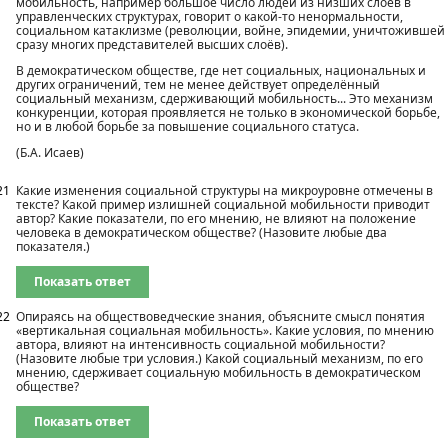
мобильность, например большое число людей из низших слоёв в
управленческих структурах, говорит о какой-то ненормальности,
социальном катаклизме (революции, войне, эпидемии, уничтожившей
сразу многих представителей высших слоёв).
В демократическом обществе, где нет социальных, национальных и
других ограничений, тем не менее действует определённый
социальный механизм, сдерживающий мобильность... Это механизм
конкуренции, которая проявляется не только в экономической борьбе,
но и в любой борьбе за повышение социального статуса.
(Б.А. Исаев)
21
Какие изменения социальной структуры на микроуровне отмечены в
тексте? Какой пример излишней социальной мобильности приводит
автор? Какие показатели, по его мнению, не влияют на положение
человека в демократическом обществе? (Назовите любые два
показателя.)
Показать ответ
22
Опираясь на обществоведческие знания, объясните смысл понятия
«вертикальная социальная мобильность». Какие условия, по мнению
автора, влияют на интенсивность социальной мобильности?
(Назовите любые три условия.) Какой социальный механизм, по его
мнению, сдерживает социальную мобильность в демократическом
обществе?
Показать ответ