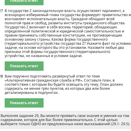
Показать ответ
27
В государстве Z законодательную власть осуществляет парламент, а
всенародно избираемый глава государства формирует правительство и
возглавляет исполнительную власть. Граждане обладают всей
полнотой прав и свобод, развиты институты гражданского общества.
Государство Z включает в себя восемь территорий, обладающих
определённой политической и юридической самостоятельностью и
правом принимать собственные конституции, не противоречащие
основному закону страны. Какова форма государственного
(территориального) устройства государства Z? Укажите факт по условию
задачи, на основе которого Вы это установили. Назовите любые два
признака этой формы государственного (территориального)
устройства, не названных в условии задачи.
Показать ответ
28
Вам поручено подготовить развёрнутый ответ по теме
«Альтернативная гражданская служба в РФ». Составьте план, в
соответствии с которым Вы будете освещать эту тему. План должен
содержать не менее трёх пунктов, из которых два или более
детализированы в подпунктах.
Показать ответ
Выполняя задание 29, Вы можете проявить свои знания и умения на том
содержании, которое для Вас более привлекательно. С этой целью
выберите только ОДНО из предложенных ниже высказываний (29.1- 29.5).