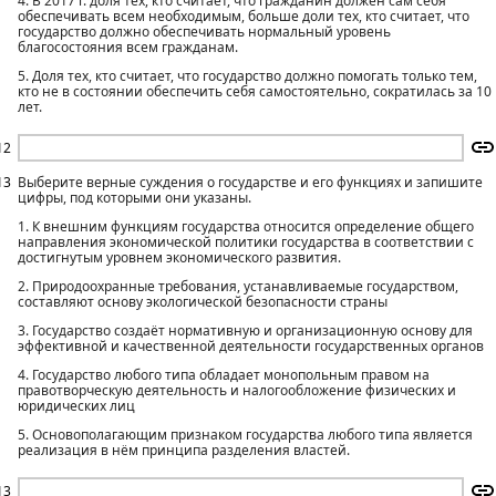
4. В 2017 г. доля тех, кто считает, что гражданин должен сам себя
обеспечивать всем необходимым, больше доли тех, кто считает, что
государство должно обеспечивать нормальный уровень
благосостояния всем гражданам.
5. Доля тех, кто считает, что государство должно помогать только тем,
кто не в состоянии обеспечить себя самостоятельно, сократилась за 10
лет.
12
13
Выберите верные суждения о государстве и его функциях и запишите
цифры, под которыми они указаны.
1. К внешним функциям государства относится определение общего
направления экономической политики государства в соответствии с
достигнутым уровнем экономического развития.
2. Природоохранные требования, устанавливаемые государством,
составляют основу экологической безопасности страны
3. Государство создаёт нормативную и организационную основу для
эффективной и качественной деятельности государственных органов
4. Государство любого типа обладает монопольным правом на
правотворческую деятельность и налогообложение физических и
юридических лиц
5. Основополагающим признаком государства любого типа является
реализация в нём принципа разделения властей.
13