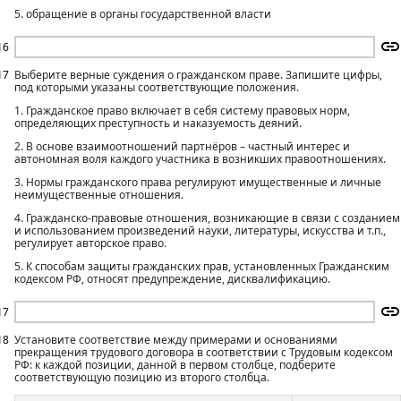
5. обращение в органы государственной власти
16
17
Выберите верные суждения о гражданском праве. Запишите цифры,
под которыми указаны соответствующие положения.
1. Гражданское право включает в себя систему правовых норм,
определяющих преступность и наказуемость деяний.
2. В основе взаимоотношений партнёров – частный интерес и
автономная воля каждого участника в возникших правоотношениях.
3. Нормы гражданского права регулируют имущественные и личные
неимущественные отношения.
4. Гражданско-правовые отношения, возникающие в связи с созданием
и использованием произведений науки, литературы, искусства и т.п.,
регулирует авторское право.
5. К способам защиты гражданских прав, установленных Гражданским
кодексом РФ, относят предупреждение, дисквалификацию.
17
18
Установите соответствие между примерами и основаниями
прекращения трудового договора в соответствии с Трудовым кодексом
РФ: к каждой позиции, данной в первом столбце, подберите
соответствующую позицию из второго столбца.