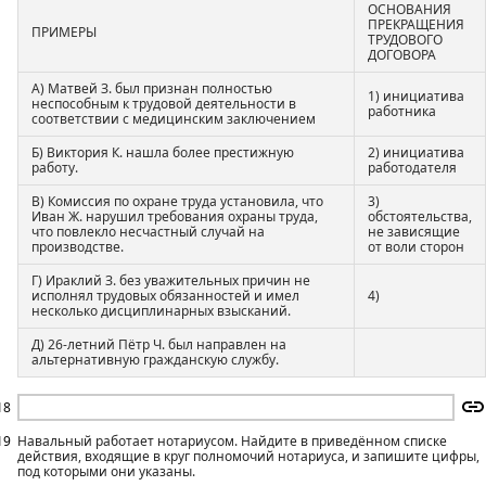
ОСНОВАНИЯ
ПРЕКРАЩЕНИЯ
ПРИМЕРЫ
ТРУДОВОГО
ДОГОВОРА
А) Матвей З. был признан полностью
1) инициатива
неспособным к трудовой деятельности в
работника
соответствии с медицинским заключением
Б) Виктория К. нашла более престижную
2) инициатива
работу.
работодателя
В) Комиссия по охране труда установила, что
3)
Иван Ж. нарушил требования охраны труда,
обстоятельства,
что повлекло несчастный случай на
не зависящие
производстве.
от воли сторон
Г) Ираклий З. без уважительных причин не
исполнял трудовых обязанностей и имел
4)
несколько дисциплинарных взысканий.
Д) 26-летний Пётр Ч. был направлен на
альтернативную гражданскую службу.
18
19
Навальный работает нотариусом. Найдите в приведённом списке
действия, входящие в круг полномочий нотариуса, и запишите цифры,
под которыми они указаны.