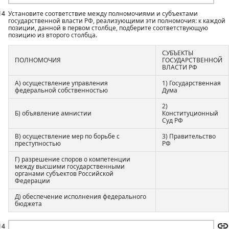
14
Установите соответствие между полномочиями и субъектами
государственной власти РФ, реализующими эти полномочия: к каждой
позиции, данной в первом столбце, подберите соответствующую
позицию из второго столбца.
СУБЪЕКТЫ
ПОЛНОМОЧИЯ
ГОСУДАРСТВЕННОЙ
ВЛАСТИ РФ
А) осуществление управления
1) Государственная
федеральной собственностью
Дума
2)
Б) объявление амнистии
Конституционный
Суд РФ
В) осуществление мер по борьбе с
3) Правительство
преступностью
РФ
Г) разрешение споров о компетенции
между высшими государственными
органами субъектов Российской
Федерации
Д) обеспечение исполнения федерального
бюджета
14