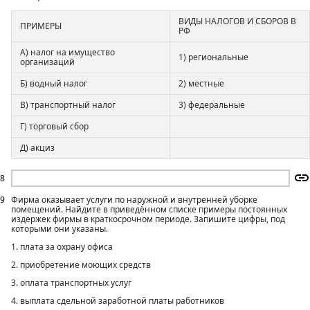
ВИДЫ НАЛОГОВ И СБОРОВ В
ПРИМЕРЫ
РФ
А) налог на имущество
1) региональные
организаций
Б) водный налог
2) местные
В) транспортный налог
3) федеральные
Г) торговый сбор
Д) акциз
8
9
Фирма оказывает услуги по наружной и внутренней уборке
помещений. Найдите в приведённом списке примеры постоянных
издержек фирмы в краткосрочном периоде. Запишите цифры, под
которыми они указаны.
1. плата за охрану офиса
2. приобретение моющих средств
3. оплата транспортных услуг
4. выплата сдельной заработной платы работников