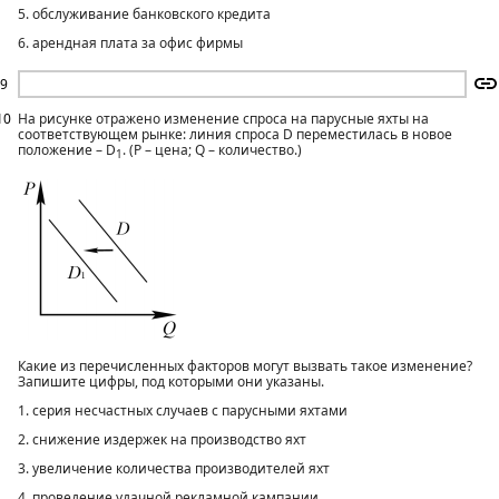
5. обслуживание банковского кредита
6. арендная плата за офис фирмы
9
10
На рисунке отражено изменение спроса на парусные яхты на
соответствующем рынке: линия спроса D переместилась в новое
положение – D
. (P – цена; Q – количество.)
1
Какие из перечисленных факторов могут вызвать такое изменение?
Запишите цифры, под которыми они указаны.
1. серия несчастных случаев с парусными яхтами
2. снижение издержек на производство яхт
3. увеличение количества производителей яхт
4. проведение удачной рекламной кампании