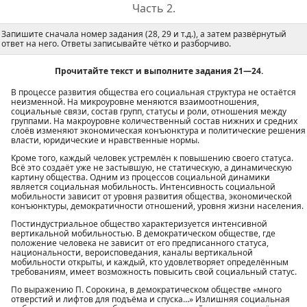
Часть 2.
Запишите сначала номер задания (28, 29 и т.д.), а затем развёрнутый
ответ на него. Ответы записывайте чётко и разборчиво.
Прочитайте текст и выполните задания 21—24.
В процессе развития общества его социальная структура не остаётся
неизменной. На микроуровне меняются взаимоотношения,
социальные связи, состав групп, статусы и роли, отношения между
группами. На макроуровне количественный состав нижних и средних
слоёв изменяют экономическая конъюнктура и политические решения
власти, юридические и нравственные нормы.
Кроме того, каждый человек устремлён к повышению своего статуса.
Всё это создаёт уже не застывшую, не статическую, а динамическую
картину общества. Одним из процессов социальной динамики
является социальная мобильность. Интенсивность социальной
мобильности зависит от уровня развития общества, экономической
конъюнктуры, демократичности отношений, уровня жизни населения.
Постиндустриальное общество характеризуется интенсивной
вертикальной мобильностью. В демократическом обществе, где
положение человека не зависит от его предписанного статуса,
национальности, вероисповедания, каналы вертикальной
мобильности открыты, и каждый, кто удовлетворяет определённым
требованиям, имеет возможность повысить свой социальный статус.
По выражению П. Сорокина, в демократическом обществе «много
отверстий и лифтов для подъёма и спуска…» Излишняя социальная