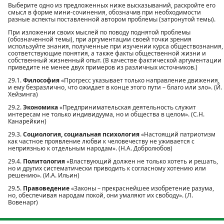
Выберите одно из предложенных ниже высказываний, раскройте его
смысл в форме мини-сочинения, обозначив при необходимости
разные аспекты поставленной автором проблемы (затронутой темы).
При изложении своих мыслей по поводу поднятой проблемы
(обозначенной темы), при аргументации своей точки зрения
используйте знания, полученные при изучении курса обществознания,
соответствующие понятия, а также факты общественной жизни и
собственный жизненный опыт. (В качестве фактической аргументации
приведите не менее двух примеров из различных источников.)
29.1.
Философия
«Прогресс указывает только направление движения,
и ему безразлично, что ожидает в конце этого пути – благо или зло». (Й.
Хейзинга)
29.2.
Экономика
«Предпринимательская деятельность служит
интересам не только индивидуума, но и общества в целом». (С.Н.
Канарейкин)
29.3.
Социология, социальная психология
«Настоящий патриотизм
как частное проявление любви к человечеству не уживается с
неприязнью к отдельным народам». (Н.А. Добролюбов)
29.4.
Политология
«Властвующий должен не только хотеть и решать,
но и других систематически приводить к согласному хотению или
решению». (И.А. Ильин)
29.5.
Правоведение
«Законы – прекраснейшее изобретение разума,
но, обеспечивая народам покой, они умаляют их свободу». (Л.
Вовенарг)