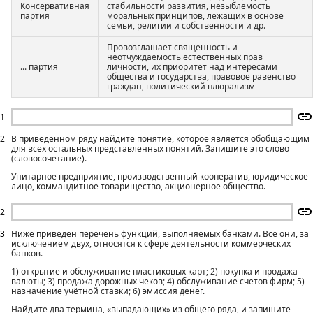
Консервативная
стабильности развития, незыблемость
партия
моральных принципов, лежащих в основе
семьи, религии и собственности и др.
Провозглашает священность и
неотчуждаемость естественных прав
... партия
личности, их приоритет над интересами
общества и государства, правовое равенство
граждан, политический плюрализм
1
2
В приведённом ряду найдите понятие, которое является обобщающим
для всех остальных представленных понятий. Запишите это слово
(словосочетание).
Унитарное предприятие, производственный кооператив, юридическое
лицо, коммандитное товарищество, акционерное общество.
2
3
Ниже приведён перечень функций, выполняемых банками. Все они, за
исключением двух, относятся к сфере деятельности коммерческих
банков.
1) открытие и обслуживание пластиковых карт; 2) покупка и продажа
валюты; 3) продажа дорожных чеков; 4) обслуживание счетов фирм; 5)
назначение учётной ставки; 6) эмиссия денег.
Найдите два термина, «выпадающих» из общего ряда, и запишите