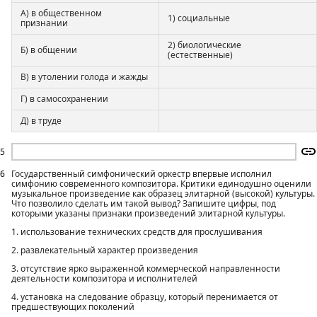
А) в общественном
1) социальные
признании
2) биологические
Б) в общении
(естественные)
В) в утолении голода и жажды
Г) в самосохранении
Д) в труде
5
6
Государственный симфонический оркестр впервые исполнил
симфонию современного композитора. Критики единодушно оценили
музыкальное произведение как образец элитарной (высокой) культуры.
Что позволило сделать им такой вывод? Запишите цифры, под
которыми указаны признаки произведений элитарной культуры.
1. использование технических средств для прослушивания
2. развлекательный характер произведения
3. отсутствие ярко выраженной коммерческой направленности
деятельности композитора и исполнителей
4. установка на следование образцу, который перенимается от
предшествующих поколений