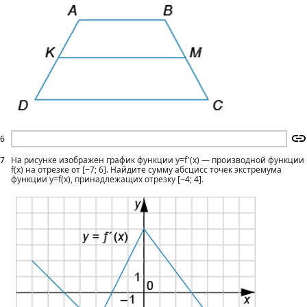
6
7
На рисунке изображен график функции y=f'(x) — производной функции
f(x) на отрезке от [−7; 6]. Найдите сумму абсцисс точек экстремума
функции y=f(x), принадлежащих отрезку [−4; 4].