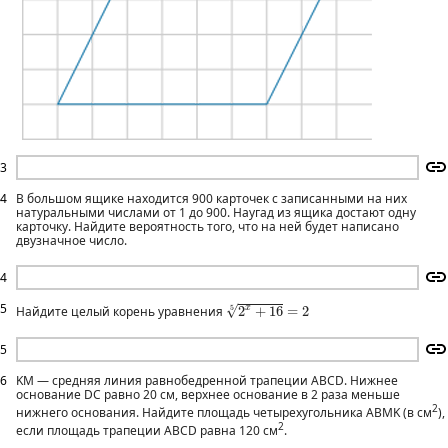
3
4
В большом ящике находится 900 карточек с записанными на них
натуральными числами от 1 до 900. Наугад из ящика достают одну
карточку. Найдите вероятность того, что на ней будет написано
двузначное число.
4
2
x
+
16
5
=
2
5
√
x
Найдите целый корень уравнения
2
+
16
=
2
5
5
6
KM — средняя линия равнобедренной трапеции ABCD. Нижнее
основание DC равно 20 см, верхнее основание в 2 раза меньше
2
нижнего основания. Найдите площадь четырехугольника ABMK (в см
),
​2
если площадь трапеции ABCD равна 120 см
.