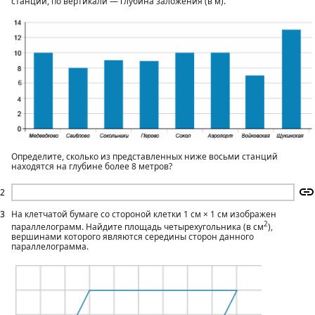
станций, по вертикали — глубина заложения (в м).
Определите, сколько из представленных ниже восьми станций
находятся на глубине более 8 метров?
2
3
На клетчатой бумаге со стороной клетки 1 см × 1 см изображен
2
параллелограмм. Найдите площадь четырехугольника (в см
),
вершинами которого являются середины сторон данного
параллелограмма.