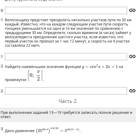
10
11
Велогонщику предстоит преодолеть несколько участков пути по 30 км
каждый. Известно, что на каждом следующем участке пути скорость
гонщика уменьшается на одно и то же значение по сравнению с
предыдущими 30 км. Определите, сколько времени (в часах) займет у
велосипедиста преодоление шестого участка, если известно, что
первый участок он проехал за 1 час 12 минут, а скорость на 4 участке
составляла 22 км/ч.
11
y
=
s
i
n
2
x
+
2
x
+
1
12
2
Найдите наименьшее значение функции
=
+
2
+
1
на
y
s
i
n
x
x
промежутке
.
12
Часть 2.
При выполнении заданий 13—19 требуется записать полное решение и
ответ.
(
25
sin
x
)
cos
2
x
=
5
sin
(
π
−
x
)
13
cos
2
x
sin
sin
(
−
)
x
π
x
Дано уравнение
25
=
5
.
(
)