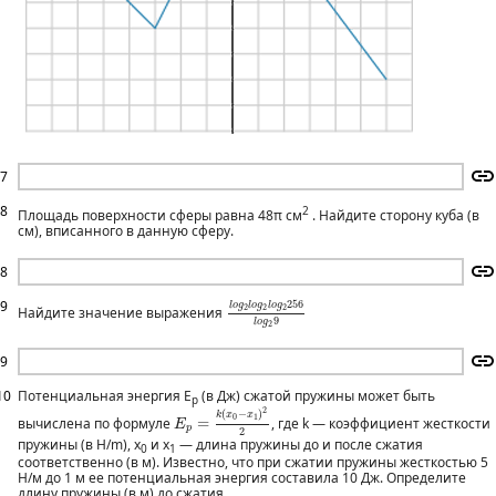
7
8
​2
Площадь поверхности сферы равна 48π см
​​ . Найдите сторону куба (в
см), вписанного в данную сферу.
8
l
o
g
2
l
o
g
2
l
o
g
2
256
l
o
g
2
9
9
256
l
o
g
l
o
g
l
o
g
2
2
2
Найдите значение выражения
9
l
o
g
2
9
10
Потенциальная энергия E
(в Дж) сжатой пружины может быть
p
E
p
=
k
(
x
0
−
x
1
)
2
2
2
(
−
)
k
x
x
0
1
вычислена по формуле
=
, где k — коэффициент жесткости
E
p
2
пружины (в H/m), x
и x
— длина пружины до и после сжатия
0
1
соответственно (в м). Известно, что при сжатии пружины жесткостью 5
Н/м до 1 м ее потенциальная энергия составила 10 Дж. Определите
длину пружины (в м) до сжатия.