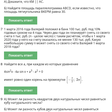
А) Докажите, что КМ || АС.
Б) Найдите площадь параллелограмма ABCD, если известно, что
площадь пятиугольника ВКЕРМ равна 30.
Показать ответ
17
1 марта 2016 года Валерий положил в банк 100 тыс. руб. под 10%
годовых сроком на 4 года. Через два года он планирует снять со своего
счета n тыс. руб. (n - целое число) с таким расчётом, чтобы к 1 марта
2020 года у него на счету оказалось не менее 130 тыс. руб. Какую
наибольшую сумму n может снять со своего счёта Валерий 1 марта
2018 года?
Показать ответ
18
Найдите все а, при каждом из которых уравнение
2
3
2
4sin
x - 4a sin x + a
- a
= 0
[
−
π
2
;
2
π
]
[
]
π
имеет ровно один корень на промежутке
−
;
2
.
π
2
Показать ответ
19
А) Может ли разность квадратов двух натуральных чисел равняться
кубу натурального числа?
Б) Может ли разность кубов двух натуральных чисел равняться