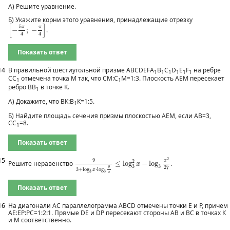
А) Решите уравнение.
Б) Укажите корни этого уравнения, принадлежащие отрезку
[
−
5
π
4
;
−
π
4
]
[
]
5
π
π
−
;
−
.
4
4
Показать ответ
14
В правильной шестиугольной призме ABCDEFA
B
C
D
E
F
на ребре
1
1
1
1
1
1
СС
отмечена точка М так, что СМ:С
М=1:3. Плоскость АЕМ пересекает
1
1
ребро ВВ
в точке К.
1
А) Докажите, что ВК:В
К=1:5.
1
Б) Найдите площадь сечения призмы плоскостью АЕМ, если АВ=3,
СС
=8.
1
Показать ответ
9
3
+
log
3
x
⋅
log
3
9
x
≤
log
3
2
x
−
log
3
x
2
27
15
2
9
2
x
Решите неравенство
≤
log
−
log
.
x
3
3
9
27
3
+
log
⋅
log
x
3
3
x
Показать ответ
16
На диагонали AC параллелограмма ABCD отмечены точки Е и Р, причем
АЕ:ЕР:РС=1:2:1. Прямые DE и DP пересекают стороны АВ и ВС в точках К
и М соответственно.