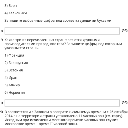
3) Берн
4) Хельсинки
Запишите выбранные цифры под соответствующими буквами
18
19
Какие три из перечисленных стран являются крупными
производителями природного газа? Запишите цифры, под которыми
указаны эти страны.
1) Франция
2) Белоруссия
3) Эстония
4) Иран
5) Алжир
6) Норвегия
19
20
В соответствии с Законом о возврате к «зимнему» времени с 26 октября
2014 г. на территории страны установлено 11 часовых зон (см. карту).
Исходным при исчислении местного времени часовых зон служит
московское время – время II часовой зоны.