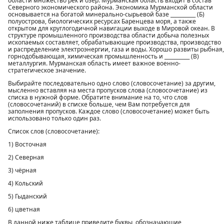
области множество рек и озёр. Мурманская область входит в состав
Северного экономического района. Экономика Мурманской области
основывается на богатой минерально-сырьевой базе __________ (Б)
полуострова, биологических ресурсах Баренцева моря, а также
открытом для круглогодичной навигации выходе в Мировой океан. В
структуре промышленного производства области добыча полезных
ископаемых составляет, обрабатывающие производства, производство
и распределение электроэнергии, газа и воды. Хорошо развиты рыбная,
горнодобывающая, химическая промышленность и __________ (В)
металлургия. Мурманская область имеет важное военно-
стратегическое значение.
Выбирайте последовательно одно слово (словосочетание) за другим,
мысленно вставляя на места пропусков слова (словосочетание) из
списка в нужной форме. Обратите внимание на то, что слов
(словосочетаний) в списке больше, чем Вам потребуется для
заполнения пропусков. Каждое слово (словосочетание) может быть
использовано только один раз.
Список слов (словосочетание):
1) Восточная
2) Северная
3) чёрная
4) Кольский
5) Гыданский
6) цветная
В данной ниже таблице приведите буквы, обозначающие