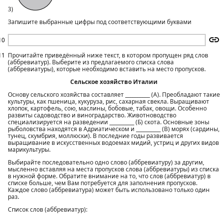
3)
Запишите выбранные цифры под соответствующими буквами
10
11
Прочитайте приведённый ниже текст, в котором пропущен ряд слов
(аббревиатур). Выберите из предлагаемого списка слова
(аббревиатуры), которые необходимо вставить на место пропусков.
Сельское хозяйство Италии
Основу сельского хозяйства составляет __________ (А). Преобладают такие
культуры, как пшеница, кукуруза, рис, сахарная свекла. Выращивают
хлопок, картофель, сою, маслины, бобовые, табак, овощи. Особенно
развиты садоводство и виноградарство. Животноводство
специализируется на разведении __________ (Б) скота. Основные зоны
рыболовства находятся в Адриатическом и __________ (В) морях (сардины,
тунец, скумбрия, моллюски). B последние годы развивается
выращивание в искусственных водоемах мидий, устриц и других видов
марикультуры.
Выбирайте последовательно одно слово (аббревиатуру) за другим,
мысленно вставляя на места пропусков слова (аббревиатуры) из списка
в нужной форме. Обратите внимание на то, что слов (аббревиатур) в
списке больше, чем Вам потребуется для заполнения пропусков.
Каждое слово (аббревиатура) может быть использовано только один
раз.
Список слов (аббревиатур):