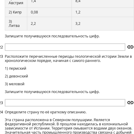
1,4
8,4
Австрия
2) Кипр
0,08
1,2
3)
2,2
3,2
Литва
Запишите получившуюся последовательность цифр.
22
23
Расположите перечисленные периоды геологической истории Земли в
хронологическом порядке, начиная с самого раннего.
1) пермский
2) девонский
3) меловой
Запишите получившуюся последовательность цифр.
23
24
Определите страну по её краткому описанию.
Эта страна расположена в Северном полушарии. Является
федеративной республикой. В прошлом находилась в колониальной
зависимости от Испании. Территория омывается водами двух океанов.
Значительная часть промышленного производства связана с добычей