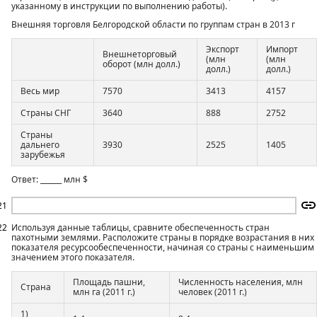
указанному в инструкции по выполнению работы).
Внешняя торговля Белгородской области по группам стран в 2013 г
Экспорт
Импорт
Внешнеторговый
(млн
(млн
оборот (млн долл.)
долл.)
долл.)
Весь мир
7570
3413
4157
Страны СНГ
3640
888
2752
Страны
дальнего
3930
2525
1405
зарубежья
Ответ: ______ млн $
21
22
Используя данные таблицы, сравните обеспеченность стран
пахотными землями. Расположите страны в порядке возрастания в них
показателя ресурсообеспеченности, начиная со страны с наименьшим
значением этого показателя.
Площадь пашни,
Численность населения, млн
Страна
млн га (2011 г.)
человек (2011 г.)
1)