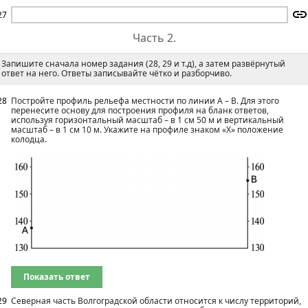
27
Часть 2.
Запишите сначала номер задания (28, 29 и т.д), а затем развёрнутый
ответ на него. Ответы записывайте чётко и разборчиво.
28
Постройте профиль рельефа местности по линии А – В. Для этого
перенесите основу для построения профиля на бланк ответов,
используя горизонтальный масштаб – в 1 см 50 м и вертикальный
масштаб – в 1 см 10 м. Укажите на профиле знаком «X» положение
колодца.
Показать ответ
29
Северная часть Волгоградской области относится к числу территорий,