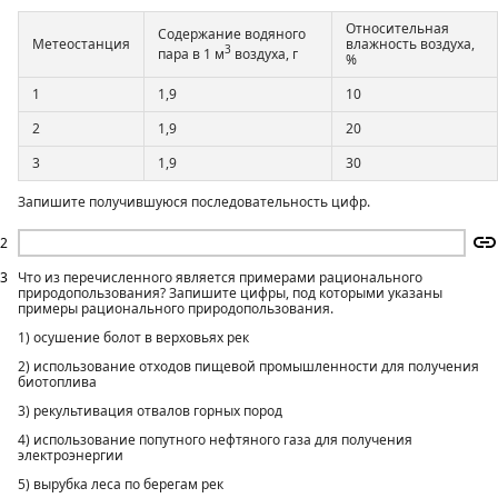
Относительная
Содержание водяного
Метеостанция
влажность воздуха,
3
пара в 1 м
воздуха, г
%
1
1,9
10
2
1,9
20
3
1,9
30
Запишите получившуюся последовательность цифр.
2
3
Что из перечисленного является примерами рационального
природопользования? Запишите цифры, под которыми указаны
примеры рационального природопользования.
1) осушение болот в верховьях рек
2) использование отходов пищевой промышленности для получения
биотоплива
3) рекультивация отвалов горных пород
4) использование попутного нефтяного газа для получения
электроэнергии
5) вырубка леса по берегам рек