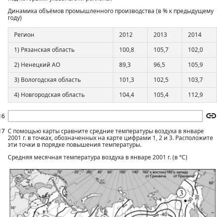
Динамика объёмов промышленного производства (в % к предыдущему
году)
Регион
2012
2013
2014
1) Рязанская область
100,8
105,7
102,0
2) Ненецкий АО
89,3
96,5
105,9
3) Вологодская область
101,3
102,5
103,7
4) Новгородская область
104,4
105,4
112,9
16
17
С помощью карты сравните средние температуры воздуха в январе
2001 г. в точках, обозначенных на карте цифрами 1, 2 и 3. Расположите
эти точки в порядке повышения температуры.
Средняя месячная температура воздуха в январе 2001 г. (в °С)