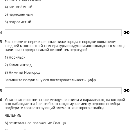
4) глинозёмный
5) чернозёмный
6) подзолистый
4
5
Расположите перечисленные ниже города в порядке повышения
средней многолетней температуры воздуха самого холодного месяца,
начиная с города с самой низкой температурой
1) Норильск
2) Калининград
3) Нижний Новгород
Запишите получившуюся последовательность цифр.
5
6
Установите соответствие между явлением и параллелью, на которой
оно наблюдается 1 сентября: к каждому элементу первого столбца
подберите соответствующий элемент из второго столбца.
ЯВЛЕНИЕ
А) зенитальное положение Солнца