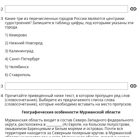
12
13
Какие три из перечисленных городов России являются центрами
судостроения? Запишите в таблицу цифры, под которыми указаны эти
города.
1) Кемерово
2) Нижний Новгород
3) Калининград
4) Санкт-Петербург
5) Челябинск
6) Ставрополь
13
14
Прочитайте приведённый ниже текст, в котором пропущен ряд слов
(словосочетание). Выберите из предлагаемого списка слова
(словосочетание), которые необходимо вставить на место пропусков.
Географические особенности Мурманской области
Мурманская область входит в состав Северо-Западного федерального
округа, расположена в __________ (А) Европе, на Кольском полуострове,
омываемом Баренцевым и Белым морями и островах. Почти вся
территория находится за Северным полярным кругом. в Мурманской