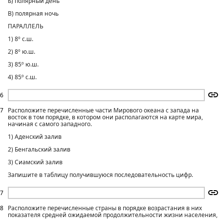
Б) полярный день
В) полярная ночь
ПАРАЛЛЕЛЬ
1) 8º с.ш.
2) 8º ю.ш.
3) 85º ю.ш.
4) 85º с.ш.
6
7
Расположите перечисленные части Мирового океана с запада на
восток в том порядке, в котором они располагаются на карте мира,
начиная с самого западного.
1) Аденский залив
2) Бенгальский залив
3) Сиамский залив
Запишите в таблицу получившуюся последовательность цифр.
7
8
Расположите перечисленные страны в порядке возрастания в них
показателя средней ожидаемой продолжительности жизни населения,