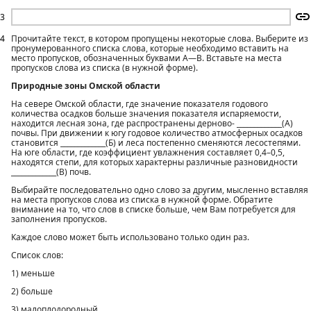
3
4
Прочитайте текст, в котором пропущены некоторые слова. Выберите из
пронумерованного списка слова, которые необходимо вставить на
место пропусков, обозначенных буквами А—В. Вставьте на места
пропусков слова из списка (в нужной форме).
Природные зоны Омской области
На севере Омской области, где значение показателя годового
количества осадков больше значения показателя испаряемости,
находится лесная зона, где распространены дерново- _____________(А)
почвы. При движении к югу годовое количество атмосферных осадков
становится _____________(Б) и леса постепенно сменяются лесостепями.
На юге области, где коэффициент увлажнения составляет 0,4–0,5,
находятся степи, для которых характерны различные разновидности
_____________(В) почв.
Выбирайте последовательно одно слово за другим, мысленно вставляя
на места пропусков слова из списка в нужной форме. Обратите
внимание на то, что слов в списке больше, чем Вам потребуется для
заполнения пропусков.
Каждое слово может быть использовано только один раз.
Список слов:
1) меньше
2) больше
3) малоплодородный