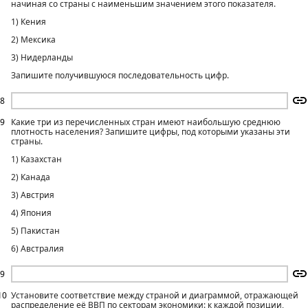
начиная со страны с наименьшим значением этого показателя.
1) Кения
2) Мексика
3) Нидерланды
Запишите получившуюся последовательность цифр.
8
9
Какие три из перечисленных стран имеют наибольшую среднюю
плотность населения? Запишите цифры, под которыми указаны эти
страны.
1) Казахстан
2) Канада
3) Австрия
4) Япония
5) Пакистан
6) Австралия
9
10
Установите соответствие между страной и диаграммой, отражающей
распределение её ВВП по секторам экономики: к каждой позиции,