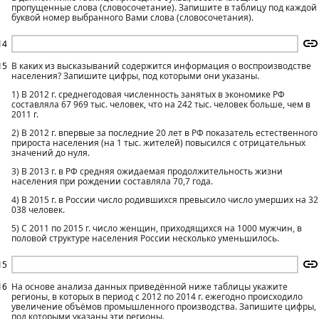
пропущенные слова (словосочетание). Запишите в таблицу под каждой
буквой номер выбранного Вами слова (словосочетания).
14
15
В каких из высказываний содержится информация о воспроизводстве
населения? Запишите цифры, под которыми они указаны.
1) В 2012 г. среднегодовая численность занятых в экономике РФ
составляла 67 969 тыс. человек, что на 242 тыс. человек больше, чем в
2011 г.
2) В 2012 г. впервые за последние 20 лет в РФ показатель естественного
прироста населения (на 1 тыс. жителей) повысился с отрицательных
значений до нуля.
3) В 2013 г. в РФ средняя ожидаемая продолжительность жизни
населения при рождении составляла 70,7 года.
4) В 2015 г. в России число родившихся превысило число умерших на 32
038 человек.
5) С 2011 по 2015 г. число женщин, приходящихся на 1000 мужчин, в
половой структуре населения России несколько уменьшилось.
15
16
На основе анализа данных приведённой ниже таблицы укажите
регионы, в которых в период с 2012 по 2014 г. ежегодно происходило
увеличение объёмов промышленного производства. Запишите цифры,
под которыми указаны эти регионы.