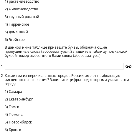
1) растениеводство
2) животноводство
3) крупный рогатый
4) Тирренское
5) домашний
6) Эгейское
В данной ниже таблице приведите буквы, обозначающие
пропущенные слова (аббревиатуры). Запишите в таблицу под каждой
буквой номер выбранного Вами слова (аббревиатуры).
11
12
Какие три из перечисленных городов России имеют наибольшую
численность населения? Запишите цифры, под которыми указаны эти
города.
1) Самара
2) Екатеринбург
3) Томск
4) Тюмень
5) Новосибирск
6) Брянск