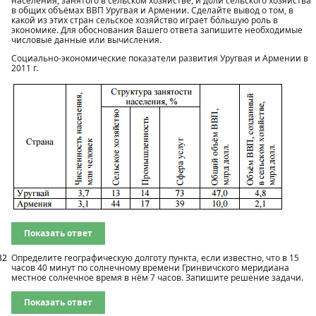
населения, занятого в сельском хозяйстве, и доли сельского хозяйства
в общих объёмах ВВП Уругвая и Армении. Сделайте вывод о том, в
какой из этих стран сельское хозяйство играет бóльшую роль в
экономике. Для обоснования Вашего ответа запишите необходимые
числовые данные или вычисления.
Социально-экономические показатели развития Уругвая и Армении в
2011 г.
Показать ответ
32
Определите географическую долготу пункта, если известно, что в 15
часов 40 минут по солнечному времени Гринвичского меридиана
местное солнечное время в нём 7 часов. Запишите решение задачи.
Показать ответ