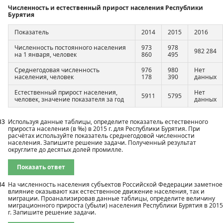
Численность и естественный прирост населения Республики
Бурятия
Показатель
2014
2015
2016
Численность постоянного населения
973
978
982 284
на 1 января, человек
860
495
Среднегодовая численность
976
980
Нет
населения, человек
178
390
данных
Естественный прирост населения,
Нет
5911
5795
человек, значение показателя за год
данных
33
Используя данные таблицы, определите показатель естественного
прироста населения (в ‰) в 2015 г. для Республики Бурятия. При
расчётах используйте показатель среднегодовой численности
населения. Запишите решение задачи. Полученный результат
округлите до десятых долей промилле.
Показать ответ
34
На численность населения субъектов Российской Федерации заметное
влияние оказывают как естественное движение населения, так и
миграции. Проанализировав данные таблицы, определите величину
миграционного прироста (убыли) населения Республики Бурятия в 2015
г. Запишите решение задачи.