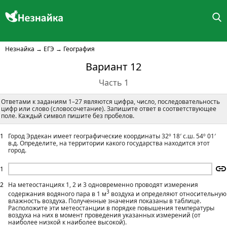
Незнайка
→
ЕГЭ
→
География
Вариант 12
Часть 1
Ответами к заданиям 1–27 являются цифра, число, последовательность
цифр или слово (словосочетание). Запишите ответ в соответствующее
поле. Каждый символ пишите без пробелов.
1
Город Эрдекан имеет географические координаты 32º 18′ с.ш. 54º 01′
в.д. Определите, на территории какого государства находится этот
город.
1
2
На метеостанциях 1, 2 и 3 одновременно проводят измерения
3
содержания водяного пара в 1 м
воздуха и определяют относительную
влажность воздуха. Полученные значения показаны в таблице.
Расположите эти метеостанции в порядке повышения температуры
воздуха на них в момент проведения указанных измерений (от
наиболее низкой к наиболее высокой).