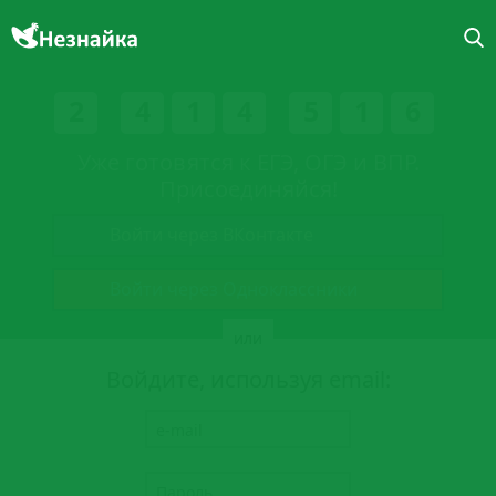
2
4
1
4
5
1
6
Уже готовятся к ЕГЭ, ОГЭ и ВПР.
Присоединяйся!
Войти через ВКонтакте
Войти через Одноклассники
или
Войдите, используя email: