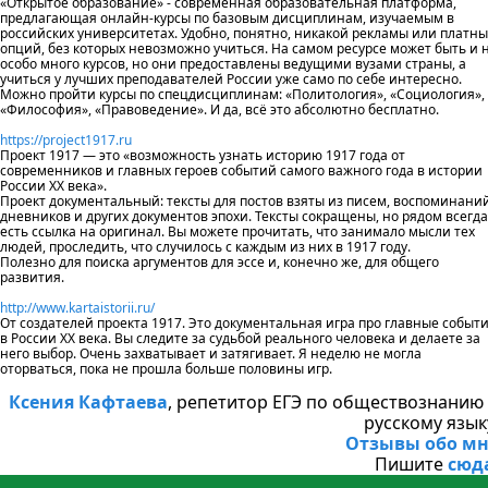
«Открытое образование» - современная образовательная платформа,
предлагающая онлайн-курсы по базовым дисциплинам, изучаемым в
российских университетах. Удобно, понятно, никакой рекламы или платны
опций, без которых невозможно учиться. На самом ресурсе может быть и 
особо много курсов, но они предоставлены ведущими вузами страны, а
учиться у лучших преподавателей России уже само по себе интересно.
Можно пройти курсы по спецдисциплинам: «Политология», «Социология»,
«Философия», «Правоведение». И да, всё это абсолютно бесплатно.
https://project1917.ru
Проект 1917 — это «возможность узнать историю 1917 года от
современников и главных героев событий самого важного года в истории
России XX века».
Проект документальный: тексты для постов взяты из писем, воспоминаний
дневников и других документов эпохи. Тексты сокращены, но рядом всегда
есть ссылка на оригинал. Вы можете прочитать, что занимало мысли тех
людей, проследить, что случилось с каждым из них в 1917 году.
Полезно для поиска аргументов для эссе и, конечно же, для общего
развития.
http://www.kartaistorii.ru/
От создателей проекта 1917. Это доку­мен­тальная игра про глав­ные собы­т
в России ХХ века. Вы сле­дите за судьбой реаль­ного чело­века и дела­ете за
него выбор. Очень захватывает и затягивает. Я неделю не могла
оторваться, пока не прошла больше половины игр.
Ксения Кафтаева
, репетитор ЕГЭ по обществознанию
русскому язык
Отзывы обо мн
Пишите
сюд