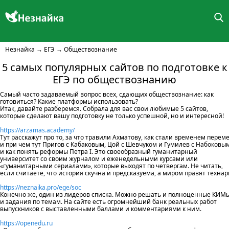
Незнайка
→
ЕГЭ
→
Обществознание
5 самых популярных сайтов по подготовке к
ЕГЭ по обществознанию
Самый часто задаваемый вопрос всех, сдающих обществознание: как
готовиться? Какие платформы использовать?
Итак, давайте разберемся. Собрала для вас свои любимые 5 сайтов,
которые сделают вашу подготовку не только успешной, но и интересной!
https://arzamas.academy/
Тут расскажут про то, за что травили Ахматову, как стали временем перем
и при чем тут Пригов с Кабаковым, Цой с Шевчуком и Гумилев с Набоковы
и как понять реформы Петра I. Это своеобразный гуманитарный
университет со своим журналом и еженедельными курсами или
«гуманитарными сериалами», которые выходят по четвергам. Не читать,
если считаете, что история скучна и предсказуема, а миром правят технар
https://neznaika.pro/ege/soc
Конечно же, один из лидеров списка. Можно решать и полноценные КИМы
и задания по темам. На сайте есть огромнейший банк реальных работ
выпускников с выставленными баллами и комментариями к ним.
https://openedu.ru