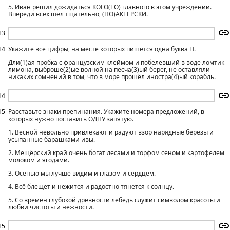
5. Иван решил дожидаться КОГО(ТО) главного в этом учреждении.
Впереди всех шёл тщательно, (ПО)АКТЁРСКИ.
13
14
Укажите все цифры, на месте которых пишется одна буква Н.
Дли(1)ая пробка с французским клеймом и побелевший в воде ломтик
лимона, выброше(2)ые волной на песча(3)ый берег, не оставляли
никаких сомнений в том, что в море прошёл иностра(4)ый корабль.
14
15
Расставьте знаки препинания. Укажите номера предложений, в
которых нужно поставить ОДНУ запятую.
1. Весной невольно привлекают и радуют взор нарядные берёзы и
усыпанные барашками ивы.
2. Мещёрский край очень богат лесами и торфом сеном и картофелем
молоком и ягодами.
3. Осенью мы лучше видим и глазом и сердцем.
4. Всё блещет и нежится и радостно тянется к солнцу.
5. Со времён глубокой древности лебедь служит символом красоты и
любви чистоты и нежности.
15