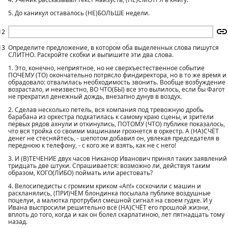
5. До каникул оставалось (НЕ)БОЛЬШЕ недели.
12
13
Определите предложение, в котором оба выделенных слова пишутся
СЛИТНО. Раскройте скобки и выпишите эти два слова.
1. Это, конечно, неприятное, но не сверхъестественное событие
ПОЧЕМУ (ТО) окончательно потрясло финдиректора, но в то же время и
обрадовало: отвалилась необходимость звонить. Вообще возбуждение
возрастало, и неизвестно, ВО ЧТО(БЫ) все это вылилось, если бы Фагот
не прекратил денежный дождь, внезапно дунув в воздух.
2. Сделав несколько петель, вся компания под тревожную дробь
барабана из оркестра подкатилась к самому краю сцены, и зрители
первых рядов ахнули и откинулись, ПОТОМУ (ЧТО) публике показалось,
что вся тройка со своими машинами грохнется в оркестр. А (НА)СЧЁТ
денег не стесняйтесь, - шепотом добавил он, увлекая председателя в
переднюю к телефону, - с кого же и взять, как не с него!
3. И (В)ТЕЧЕНИЕ двух часов Никанор Иванович принял таких заявлений
тридцать две штуки. Спрашивается: возможно ли, действуя таким
образом, КОГО(ЛИБО) поймать или арестовать?
4. Велосипедисты с громким криком «Ап!» соскочили с машин и
раскланялись, (ПРИ)ЧЁМ блондинка посылала публике воздушные
поцелуи, а малютка протрубил смешной сигнал на своем гудке. И у
Ивана выспросили решительно всё (НА)СЧЁТ его прошлой жизни,
вплоть до того, когда и как он болел скарлатиною, лет пятнадцать тому
назад.