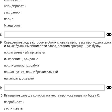
апл...дировать
заг...рается
пов...р
б...ндероль
8
9
Определите ряд, в котором в обоих словах в приставке пропущена одна
и та же буква. Выпишите эти слова, вставив пропущенную букву.
пр...тягательный, пр...вивка
и...коренить, ра...долье
пр...писаться, пр...бабка
пр...коснуться, пр...небрежительный
на...писать, о...везти
9
10
Выпишите слово, в котором на месте пропуска пишется буква О.
попроб...вать
засчит...вать