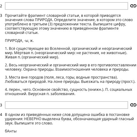
2
3
Прочитайте фрагмент словарной статьи, в которой приводятся
значения слова ПРИРОДА. Определите значение, в котором это слово
употреблено в третьем (3) предложении текста. Выпишите цифру,
соответствующую этому значению в приведённом фрагменте
словарной статьи.
ПРИРОДА, -ы, ж.
1. Всё существующее во Вселенной, органический и неорганический
мир. Мёртвая п. (неорганический мир: не растения, не животные).
Живая п. (органический мир).
2. Весь неорганический и органический мир в его противопоставлении
человеку. Охрана природы. Взаимоотношения человека и природы.
3. Места вне городов (поля, леса, горы, водные пространства).
Любоваться природой. На лоне природы. Выезжать на природу (прост.).
4. перен., чего. Основное свойство, сущность (книжн.). П. социальных
отношений. Вирусная п. заболевания.
3
4
В одном из приведённых ниже слов допущена ошибка в постановке
ударения: НЕВЕРНО выделена буква, обозначающая ударный гласный
звук. Выпишите это слово.
бАнты