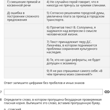
Г) смешение прямой и
4) Не случайно герой говорит, что я
косвенной речи
никогда не прячусь за чужими спинами.
Д) ошибка в
5) Согласно решениям городской думы,
построении сложного
увеличена плата за проезд в городском
предложения
транспорте.
6) Прочитав текст В. Солоухина, я
задумался над вопросом о смысле
человеческой жизни.
7) Текст принадлежит перу Д.С.
Лихачёва, в котором поднимается
проблема сохранения культурного
наследия.
8) Те, кто не сдал рефераты, не будет
допущен к экзамену.
9) Я не раз спрашивал самого себя: «В
чём причина моих сомнений?»
Ответ запишите цифрами без пробелов и иных знаков
7
8
Определите слово, в котором пропущена безударная проверяемая
гласная корня. Выпишите это слово, вставив пропущенную букву.
р...стовский