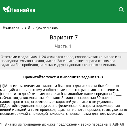
Незнайка
→
ЕГЭ
→
Русский язык
Вариант 7
Часть 1.
Ответами к заданиям 1–24 являются слово, словосочетание, число или
последовательность слов, чисел. Запишите ответ справа от номера
задания без пробелов, запятых и других дополнительных символов.
Прочитайте текст и выполните задания 1–3.
(1)Многие тысячелетия эталоном быстроты для человека был бешено
мчащийся конь, поэтому изобретение колесницы не могло не тешить
(скорости-то до 40 километров в час!) самолюбие наших предков. (2)____
сейчас, когда космонавты облетают Землю со скоростью 30 тысяч
километров в час, огромностью скоростей уже никого не удивишь.
(3)Достойно удивления другое: не физическая быстрота перемещения
вещей и людей, а темп происходящих на планете перемен, темп, уже явно
несоизмеримый с природой человека, с привычными для него мерками.
1
В каких из приведённых ниже предложений верно передана ГЛАВНАЯ