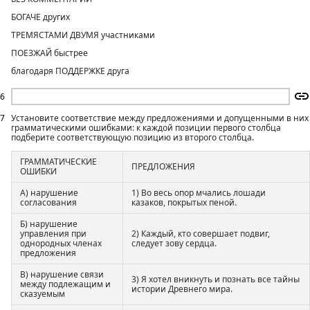
БОГАЧЕ других
ТРЕМЯСТАМИ ДВУМЯ участниками
ПОЕЗЖАЙ быстрее
благодаря ПОДДЕРЖКЕ друга
6
7
Установите соответствие между предложениями и допущенными в них
грамматическими ошибками: к каждой позиции первого столбца
подберите соответствующую позицию из второго столбца.
ГРАММАТИЧЕСКИЕ
ПРЕДЛОЖЕНИЯ
ОШИБКИ
А) нарушение
1) Во весь опор мчались лошади
согласования
казаков, покрытых пеной.
Б) нарушение
управления при
2) Каждый, кто совершает подвиг,
однородных членах
следует зову сердца.
предложения
В) нарушение связи
3) Я хотел вникнуть и познать все тайны
между подлежащим и
истории Древнего мира.
сказуемым