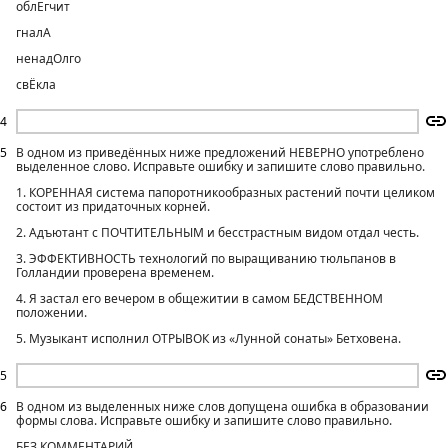
облЕгчит
гналА
ненадОлго
свЁкла
4
5
В одном из приведённых ниже предложений НЕВЕРНО употреблено
выделенное слово. Исправьте ошибку и запишите слово правильно.
1. КОРЕННАЯ система папоротникообразных растений почти целиком
состоит из придаточных корней.
2. Адъютант с ПОЧТИТЕЛЬНЫМ и бесстрастным видом отдал честь.
3. ЭФФЕКТИВНОСТЬ технологий по выращиванию тюльпанов в
Голландии проверена временем.
4. Я застал его вечером в общежитии в самом БЕДСТВЕННОМ
положении.
5. Музыкант исполнил ОТРЫВОК из «Лунной сонаты» Бетховена.
5
6
В одном из выделенных ниже слов допущена ошибка в образовании
формы слова. Исправьте ошибку и запишите слово правильно.
БЕЗ КОММЕНТАРИЙ