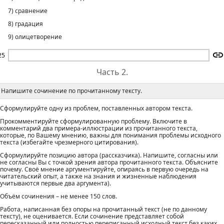
7) сравнение
8) градация
9) олицетворение
25
Часть 2.
Напишите сочинение по прочитанному тексту.
Сформулируйте одну из проблем, поставленных автором текста.
Прокомментируйте сформулированную проблему. Включите в
комментарий два примера-иллюстрации из прочитанного текста,
которые, по Вашему мнению, важны для понимания проблемы исходного
текста (избегайте чрезмерного цитирования).
Сформулируйте позицию автора (рассказчика). Напишите, согласны или
не согласны Вы с точкой зрения автора прочитанного текста. Объясните
почему. Своё мнение аргументируйте, опираясь в первую очередь на
читательский опыт, а также на знания и жизненные наблюдения
учитываются первые два аргумента).
Объём сочинения – не менее 150 слов.
Работа, написанная без опоры на прочитанный текст (не по данному
тексту), не оценивается. Если сочинение представляет собой
пересказанный или полностью переписанный исходный текст без каких