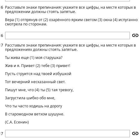
16
Расставьте знаки препинания: укажите все цифры, на месте которых в
предложении должны стоять запятые.
Вера (1) отпрянув от (2) озарённого ярким светом (3) окна (4) испуганно
смотрела по сторонам.
16
17
Расставьте знаки препинания: укажите все цифры, на месте которых в
предложениях должны стоять запятые.
Ты жива еще (1) моя старушка?
Жив и я. Привет (2) тебе (3) привет!
Пусть струится над твоей избушкой
Тот вечерний несказанный свет.
Пишут мне, что (4) ты (5) тая тревогу,
Загрустила шибко обо мне,
Что ты часто xодишь на дорогу
В старомодном ветxом шушуне.
(С.А. Есенин)
17