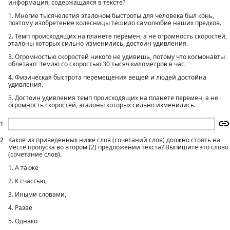
информация, содержащаяся в тексте?
1. Многие тысячелетия эталоном быстроты для человека был конь,
поэтому изобретение колесницы тешило самолюбие наших предков.
2. Темп происходящих на планете перемен, а не огромность скоростей,
эталоны которых сильно изменились, достоин удивления.
3. Огромностью скоростей никого не удивишь, потому что космонавты
облетают Землю со скоростью 30 тысяч километров в час.
4. Физическая быстрота перемещения вещей и людей достойна
удивления.
5. Достоин удивления темп происходящих на планете перемен, а не
огромность скоростей, эталоны которых сильно изменились.
1
2
Какое из приведенных ниже слов (сочетаний слов) должно стоять на
месте пропуска во втором (2) предложении текста? Выпишите это слово
(сочетание слов).
1. А также
2. К счастью,
3. Иными словами,
4. Разве
5. Однако