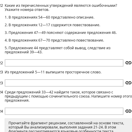
22
Какие из перечисленных утверждений являются ошибочными?
Укажите номера ответов.
1. В предложениях 54—60 представлено описание.
2. В предложениях 12—17 содержится повествование.
3. Предложения 47—49 поясняют содержание предложения 46.
4. В предложениях 67—70 представлено повествование.
5. Предложение 44 представляет собой вывод, следствие из
предложений 39—43.
22
23
Из предложений 5—11 выпишите просторечное слово.
23
24
Среди предложений 33—42 найдите такое, которое связано с
предыдущим с помощью сочинительного союза. Напишите номер этого
предложения.
24
Прочитайте фрагмент рецензии, составленной на основе текста,
который Вы анализировали, выполняя задания 21-24. В этом
фрагменте рассматриваются языковые особенности текста.