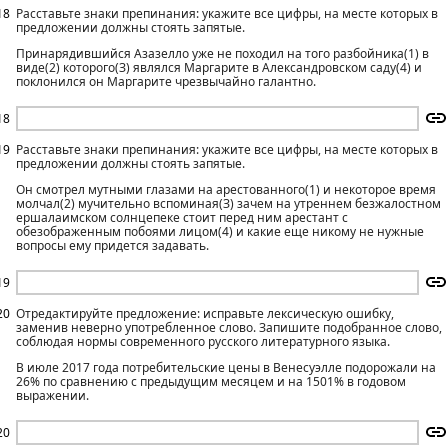
18
Расставьте знаки препинания: укажите все цифры, на месте которых в
предложении должны стоять запятые.
Принарядившийся Азазелло уже не походил на того разбойника(1) в
виде(2) которого(З) являлся Маргарите в Александровском саду(4) и
поклонился он Маргарите чрезвычайно галантно.
18
19
Расставьте знаки препинания: укажите все цифры, на месте которых в
предложении должны стоять запятые.
Он смотрел мутными глазами на арестованного(1) и некоторое время
молчал(2) мучительно вспоминая(З) зачем на утреннем безжалостном
ершалаимском солнцепеке стоит перед ним арестант с
обезображенным побоями лицом(4) и какие еще никому не нужные
вопросы ему придется задавать.
19
20
Отредактируйте предложение: исправьте лексическую ошибку,
заменив неверно употребленное слово. Запишите подобранное слово,
соблюдая нормы современного русского литературного языка.
В июле 2017 года потребительские цены в Венесуэлле подорожали на
26% по сравнению с предыдущим месяцем и на 1501% в годовом
выражении.
20