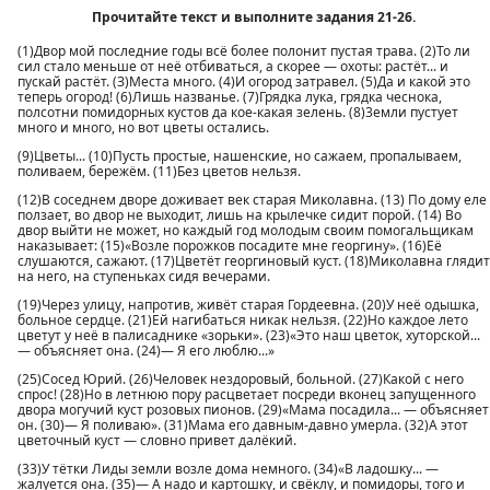
Прочитайте текст и выполните задания 21-26.
(1)Двор мой последние годы всё более полонит пустая трава. (2)То ли
сил стало меньше от неё отбиваться, а скорее — охоты: растёт... и
пускай растёт. (З)Места много. (4)И огород затравел. (5)Да и какой это
теперь огород! (6)Лишь названье. (7)Грядка лука, грядка чеснока,
полсотни помидорных кустов да кое-какая зелень. (8)3емли пустует
много и много, но вот цветы остались.
(9)Цветы... (10)Пусть простые, нашенские, но сажаем, пропалываем,
поливаем, бережём. (11)Без цветов нельзя.
(12)В соседнем дворе доживает век старая Миколавна. (13) По дому еле
ползает, во двор не выходит, лишь на крылечке сидит порой. (14) Во
двор выйти не может, но каждый год молодым своим помогальщикам
наказывает: (15)«Возле порожков посадите мне георгину». (16)Её
слушаются, сажают. (17)Цветёт георгиновый куст. (18)Миколавна глядит
на него, на ступеньках сидя вечерами.
(19)Через улицу, напротив, живёт старая Гордеевна. (20)У неё одышка,
больное сердце. (21)Ей нагибаться никак нельзя. (22)Но каждое лето
цветут у неё в палисаднике «зорьки». (23)«Это наш цветок, хуторской...
— объясняет она. (24)— Я его люблю...»
(25)Сосед Юрий. (26)Человек нездоровый, больной. (27)Какой с него
спрос! (28)Но в летнюю пору расцветает посреди вконец запущенного
двора могучий куст розовых пионов. (29)«Мама посадила... — объясняет
он. (30)— Я поливаю». (31)Мама его давным-давно умерла. (32)А этот
цветочный куст — словно привет далёкий.
(33)У тётки Лиды земли возле дома немного. (34)«В ладошку... —
жалуется она. (35)— А надо и картошку, и свёклу, и помидоры, того и