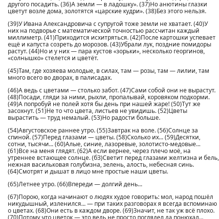
другого посадить. (36)А земли — в ладошку». (37)Но анютины глазки
цветут возле дома, золотятся «царские кудри». (38)Без этого нельзя.
(39)У Ивана Александровича с супругой тоже земли не хватает. (40)У
них на подворье с математической точностью рассчитан каждый
миллиметр. (41)Приходится исхитряться. (42)После картошки успевает
ещё и капуста созреть до морозов. (43)Убрали лук, поздние помидоры
растут. (44)Но и у них — пара кустов «зорьки», несколько георгинов,
«солнышко» стелется и цветёт.
(45)Там, где хозяева молодые, в силах, там — розы, там — лилии, там
много всего во дворах, в палисадах.
(46)А ведь с цветами — столько забот. (47)Сами собой они не вырастут.
(48)Посади, гляди за ними, рыхли, пропалывай, коровяком подкорми.
(49)А попробуй не полей хотя бы день при нашей жаре! (50)Тут же
засохнут. (51)Не то что цвета, листьев не увидишь. (52)Цветы
вырастить — труд немалый. (53)Но радости больше.
(54)Августовское раннее утро. (55)3автрак на воле. (56)Солнце за
спиной. (57)Перед глазами — цветы. (58)Сколько их... (59)Десятки,
сотни, тысячи... (60)Алые, синие, лазоревые, золотисто-медовые...
(61)Все на меня глядят. (62)А если вернее, через плечо моё, на
утреннее встающее солнце. (бЗ)Светит перед глазами желтизна и бель,
нежная васильковая голубизна, зелень, алость, небесная синь.
(64)Смотрят и дышат в лицо мне простые наши цветы.
(65)Летнее утро. (66)Впереди — долгий день...
(67)Порою, когда начинают о людях худое говорить: мол, народ пошёл
никудышный, изленился... — при таких разговорах я всегда вспоминаю
о цветах. (68)Они есть в каждом дворе. (69)3начит, не так уж всё плохо.
(70)Потому что цветок — это ведь не просто поглядел да понюхал...