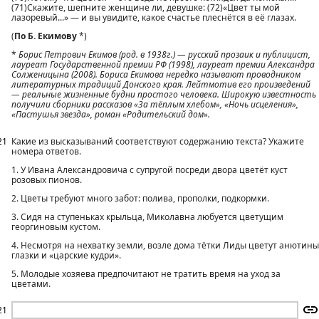
(71)Скажите, шепните женщине ли, девушке: (72)«Цвет ты мой
лазоревый...» — и вы увидите, какое счастье плеснётся в её глазах.
(
По Б. Екимову
*)
*
Борис Петрович Екимов (род. в 1938г.) — русский прозаик и публицист,
лауреат Государственной премии РФ (1998), лауреат премии Александра
Солженицына (2008). Бориса Екимова нередко называют проводником
литературных традиций Донского края. Лейтмотив его произведений
— реальные жизненные будни простого человека. Широкую известность
получили сборники рассказов «3а тёплым хлебом», «Ночь исцеления»,
«Пастушья звезда», роман «Родительский дом».
21
Какие из высказываний соответствуют содержанию текста? Укажите
номера ответов.
1. У Ивана Александровича с супругой посреди двора цветёт куст
розовых пионов.
2. Цветы требуют много забот: полива, прополки, подкормки.
3. Сидя на ступеньках крыльца, Миколавна любуется цветущим
георгиновым кустом.
4. Несмотря на нехватку земли, возле дома тётки Лиды цветут анютины
глазки и «царские кудри».
5. Молодые хозяева предпочитают не тратить время на уход за
цветами.
21