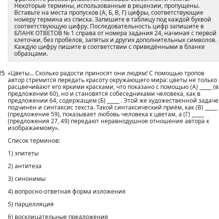
Некоторые термины, использованные в рецензии, пропущены.
Вставьте на места пропусков (А, Б, В, Г) цифры, соответствующие
номеру термина из списка. Запишите в таблицу под каждой буквой
соответствующую цифру. Последовательность цифр запишите в
БЛАНК ОТВЕТОВ № 1 справа от номера задания 24, начиная с первой
клеточки, без пробелов, запятых и других дополнительных символов.
Каждую цифру пишите в соответствии с приведёнными в бланке
образцами.
25
«Цветы... Сколько радости приносят они людям! С помощью тропов
автор стремится передать красоту окружающего мира: цветы не только
расцвечивают его яркими красками, что показано с помощью (А) _____ (в
предложении 60), но и становятся собеседниками человека, как в
предложении 64, содержащем (Б) _____ . Этой же художественной задаче
подчинён и синтаксис текста. Такой синтаксический приём, как (В) _____
(предложение 59), показывает любовь человека к цветам, а (Г) _____
(предложения 27, 49) передают неравнодушное отношение автора к
изображаемому».
Список терминов:
1) эпитеты
2) антитеза
3) синонимы
4) вопросно-ответная форма изложения
5) парцелляция
6) восклицательные предложения