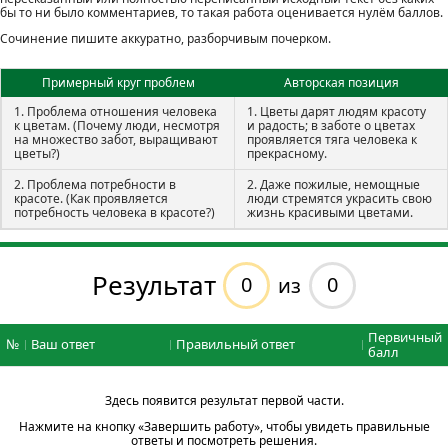
бы то ни было комментариев, то такая работа оценивается нулём баллов.
Сочинение пишите аккуратно, разборчивым почерком.
Примерный круг проблем
Авторская позиция
1. Проблема отношения человека
1. Цветы дарят людям красоту
к цветам. (Почему люди, несмотря
и радость; в заботе о цветах
на множество забот, выращивают
проявляется тяга человека к
цветы?)
прекрасному.
2. Проблема потребности в
2. Даже пожилые, немощные
красоте. (Как проявляется
люди стремятся украсить свою
потребность человека в красоте?)
жизнь красивыми цветами.
Результат
0
0
из
Первичный
№
Ваш ответ
Правильный ответ
балл
Здесь появится результат первой части.
Нажмите на кнопку «Завершить работу», чтобы увидеть правильные
ответы и посмотреть решения.