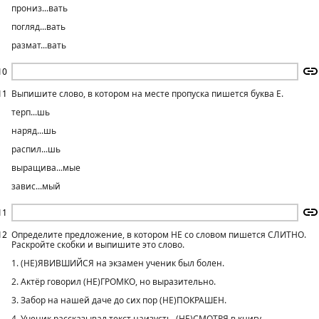
прониз...вать
погляд...вать
размат...вать
10
11
Выпишите слово, в котором на месте пропуска пишется буква Е.
терп...шь
наряд...шь
распил...шь
выращива...мые
завис...мый
11
12
Определите предложение, в котором НЕ со словом пишется СЛИТНО.
Раскройте скобки и выпишите это слово.
1. (НЕ)ЯВИВШИЙСЯ на экзамен ученик был болен.
2. Актёр говорил (НЕ)ГРОМКО, но выразительно.
3. Забор на нашей даче до сих пор (НЕ)ПОКРАШЕН.
4. Ученик рассказывал текст наизусть, (НЕ)СМОТРЯ в книгу.