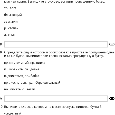
гласная корня. Выпишите это слово, вставив пропущенную букву.
тр...вога
бл...стящий
зам...рли
р...сточек
л...сник
8
9
Определите ряд, в котором в обоих словах в приставке пропущена одна
и та же буква. Выпишите эти слова, вставив пропущенную букву.
пр..тягательный, пр...вивка
и...коренить, ра...долье
п..дписаться, пр...бабка
пр... коснуться, пр...нёбрежительный
на...писать, о...везти
9
10
Выпишите слово, в котором на месте пропуска пишется буква Е.
усидч...вый