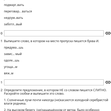
подмарг..вать
переговар.. .ваться
недоум..вать
заботл...вый
10
11
Выпишите слово, в котором на месте пропуска пишется буква И.
придума...шь
завис... мый
одоле...шь
угоща...м
вяж..м
11
12
Определите предложение, в котором НЕ со словом пишется СЛИТНО.
Раскройте скобки и выпишите это слово.
1. Солнечные лучи почти никогда (не)касаются холодной серебристой
влаги родника.
2. На высоком берегу, (не)защищённом от ветра, было особенно