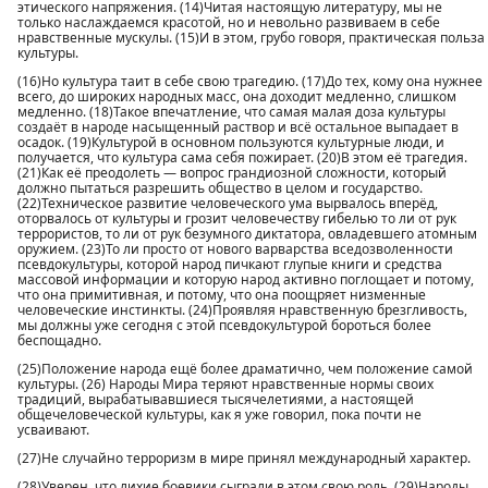
этического напряжения. (14)Читая настоящую литературу, мы не
только наслаждаемся красотой, но и невольно развиваем в себе
нравственные мускулы. (15)И в этом, грубо говоря, практическая польза
культуры.
(16)Но культура таит в себе свою трагедию. (17)До тех, кому она нужнее
всего, до широких народных масс, она доходит медленно, слишком
медленно. (18)Такое впечатление, что самая малая доза культуры
создаёт в народе насыщенный раствор и всё остальное выпадает в
осадок. (19)Культурой в основном пользуются культурные люди, и
получается, что культура сама себя пожирает. (20)В этом её трагедия.
(21)Как её преодолеть — вопрос грандиозной сложности, который
должно пытаться разрешить общество в целом и государство.
(22)Техническое развитие человеческого ума вырвалось вперёд,
оторвалось от культуры и грозит человечеству гибелью то ли от рук
террористов, то ли от рук безумного диктатора, овладевшего атомным
оружием. (23)То ли просто от нового варварства вседозволенности
псевдокультуры, которой народ пичкают глупые книги и средства
массовой информации и которую народ активно поглощает и потому,
что она примитивная, и потому, что она поощряет низменные
человеческие инстинкты. (24)Проявляя нравственную брезгливость,
мы должны уже сегодня с этой псевдокультурой бороться более
беспощадно.
(25)Положение народа ещё более драматично, чем положение самой
культуры. (26) Народы Мира теряют нравственные нормы своих
традиций, вырабатывавшиеся тысячелетиями, а настоящей
общечеловеческой культуры, как я уже говорил, пока почти не
усваивают.
(27)Не случайно терроризм в мире принял международный характер.
(28)Уверен, что лихие боевики сыграли в этом свою роль. (29)Народы