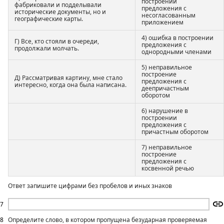
построении
фабриковали и подделывали
предложения с
исторические документы, но и
несогласованным
географические карты.
приложением
4) ошибка в построении
Г) Все, кто стояли в очереди,
предложения с
продолжали молчать.
однородными членами
5) неправильное
построение
Д) Рассматривая картину, мне стало
предложения с
интересно, когда она была написана.
деепричастным
оборотом
6) нарушение в
построении
предложения с
причастным оборотом
7) неправильное
построение
предложения с
косвенной речью
Ответ запишите цифрами без пробелов и иных знаков
7
8
Определите слово, в котором пропущена безударная проверяемая