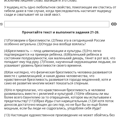
исключив лишнее слово. Выпишите это слово.
У ящериц есть одно любопытное свойство, помогающее им спастись от
гибели даже в том случае, когда преследователь настигает ящерицу
сзади и схватывает её за свой хвост.
20
Прочитайте текст и выполните задания 21-26.
(1)Поговорим о брезгливости. (2)Тема эта в сегодняшней России
особенно актуальна. (3)Откуда она вообще взялась?
(4)Брезгливость — плод цивилизации и культуры. (5)Это легко
подтверждается на примере ребёнка. (6)Маленький ребёнок в
состоянии полуразумности, как маленький дикарь, тянет в рот всё, что
попадает ему под руку. (7)Позже, наученный окружающими людьми, он
усваивает уровень брезгливости своего времени.
(8)Как наглядно, что физическая брезгливость человека развивается
вместе с цивилизацией, и какая драма человечества, что
нравственная брезгливость развивается гораздо медленней, хотя и
само её развитие многим может показаться спорным.
(9)Но я предполагаю, что нравственная брезгливость в человеке
развивалась вместе с религией и культурой. (10)Не обязаны ли мы
более всего Евангелию за то отвращение, которое мы испытываем к
предательству? (11)Образ Иуды стал нарицательным. (12)И хотя поток
доносов достаточно мощен до сих пор, но не был бы он ещё более
мощным, если бы люди не содрогались, уподобляя себя Иуде?
(13) Настоящее художественное произведение не может обойтись без