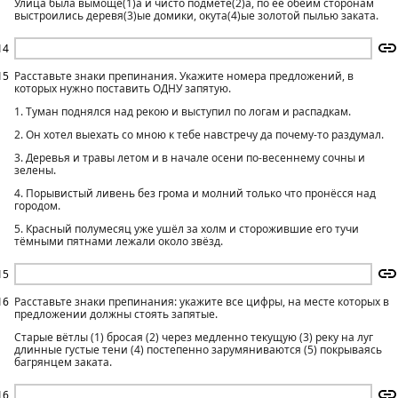
Улица была вымоще(1)а и чисто подмете(2)а, по её обеим сторонам
выстроились деревя(3)ые домики, окута(4)ые золотой пылью заката.
14
15
Расставьте знаки препинания. Укажите номера предложений, в
которых нужно поставить ОДНУ запятую.
1. Туман поднялся над рекою и выступил по логам и распадкам.
2. Он хотел выехать со мною к тебе навстречу да почему-то раздумал.
3. Деревья и травы летом и в начале осени по-весеннему сочны и
зелены.
4. Порывистый ливень без грома и молний только что пронёсся над
городом.
5. Красный полумесяц уже ушёл за холм и сторожившие его тучи
тёмными пятнами лежали около звёзд.
15
16
Расставьте знаки препинания: укажите все цифры, на месте которых в
предложении должны стоять запятые.
Старые вётлы (1) бросая (2) через медленно текущую (3) реку на луг
длинные густые тени (4) постепенно зарумяниваются (5) покрываясь
багрянцем заката.
16