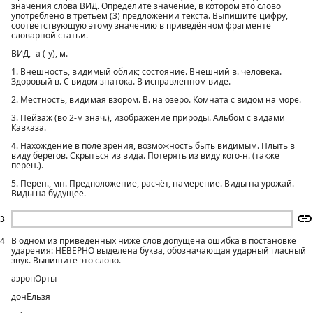
значения слова ВИД. Определите значение, в котором это слово
употреблено в третьем (3) предложении текста. Выпишите цифру,
соответствующую этому значению в приведённом фрагменте
словарной статьи.
ВИД, -а (-у), м.
1. Внешность, видимый облик; состояние. Внешний в. человека.
Здоровый в. С видом знатока. В исправленном виде.
2. Местность, видимая взором. В. на озеро. Комната с видом на море.
3. Пейзаж (во 2-м знач.), изображение природы. Альбом с видами
Кавказа.
4. Нахождение в поле зрения, возможность быть видимым. Плыть в
виду берегов. Скрыться из вида. Потерять из виду кого-н. (также
перен.).
5. Перен., мн. Предположение, расчёт, намерение. Виды на урожай.
Виды на будущее.
3
4
В одном из приведённых ниже слов допущена ошибка в постановке
ударения: НЕВЕРНО выделена буква, обозначающая ударный гласный
звук. Выпишите это слово.
аэропОрты
донЕльзя