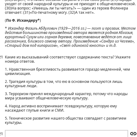
уходят от своей народной культуры и не приходят к общечеловеческой.
(З0)На вопрос: «Умеешь ли ты читать?» — один из героев Фолкнера
отвечает: (31)«По-печатному могу. (32)А так нет».
(
По Ф. Искандеру*
)
*
Искандер Фазиль Абдулович (1929—2016 гг.) — поэт и прозаик. Местом
действия большинства произведений автора является родная Абхазия,
курортный Сухум или горная деревня, повествование ведётся от лица
рассказчика, близкого самому автору. Произведения: «Сандро из Чегема»,
«Старый дом под кипарисом», «Свет одинокой юности» и т.д.
21
Какие из высказываний соответствуют содержанию текста? Укажите
номера ответов.
1. Нравственная брезгливость развивается гораздо медленней, чем
цивилизация.
2. Трагедия культуры в том, что ею в основном пользуются лишь
культурные люди.
3. Терроризм принял международный характер, потому что народы
мира усваивают общечеловеческую культуру.
4. Народ активно воспринимает псевдокультуру, которую ему
насаждают глупые книги и СМИ.
5. Техническое развитие нашего общества совпадает с развитием
культуры.
21