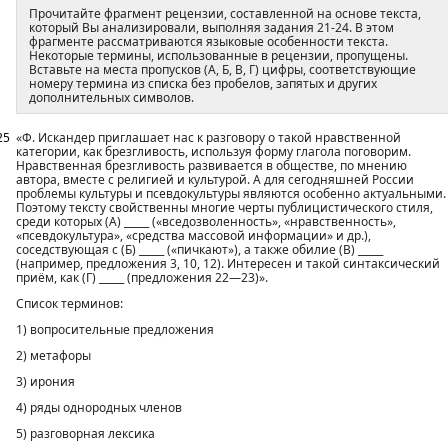
Прочитайте фрагмент рецензии, составленной на основе текста,
который Вы анализировали, выполняя задания 21-24. В этом
фрагменте рассматриваются языковые особенности текста.
Некоторые термины, использованные в рецензии, пропущены.
Вставьте на места пропусков (А, Б, В, Г) цифры, соответствующие
номеру термина из списка без пробелов, запятых и других
дополнительных символов.
25
«Ф. Искандер приглашает нас к разговору о такой нравственной
категории, как брезгливость, используя форму глагола поговорим.
Нравственная брезгливость развивается в обществе, по мнению
автора, вместе с религией и культурой. А для сегодняшней России
проблемы культуры и псевдокультуры являются особенно актуальными.
Поэтому тексту свойственны многие черты публицистического стиля,
среди которых (А) _____ («вседозволенность», «нравственность»,
«псевдокультура», «средства массовой информации» и др.),
соседствующая с (Б) _____ («пичкают»), а также обилие (В) _____
(например, предложения 3, 10, 12). Интересен и такой синтаксический
приём, как (Г) _____ (предложения 22—23)».
Список терминов:
1) вопросительные предложения
2) метафоры
3) ирония
4) ряды однородных членов
5) разговорная лексика