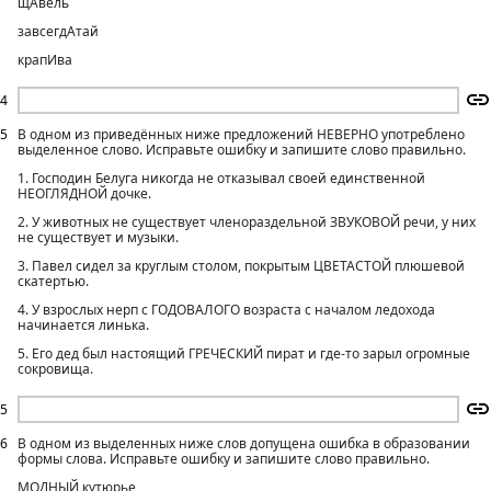
щАвель
завсегдАтай
крапИва
4
5
В одном из приведённых ниже предложений НЕВЕРНО употреблено
выделенное слово. Исправьте ошибку и запишите слово правильно.
1. Господин Белуга никогда не отказывал своей единственной
НЕОГЛЯДНОЙ дочке.
2. У животных не существует членораздельной ЗВУКОВОЙ речи, у них
не существует и музыки.
3. Павел сидел за круглым столом, покрытым ЦВЕТАСТОЙ плюшевой
скатертью.
4. У взрослых нерп с ГОДОВАЛОГО возраста с началом ледохода
начинается линька.
5. Его дед был настоящий ГРЕЧЕСКИЙ пират и где-то зарыл огромные
сокровища.
5
6
В одном из выделенных ниже слов допущена ошибка в образовании
формы слова. Исправьте ошибку и запишите слово правильно.
МОДНЫЙ кутюрье