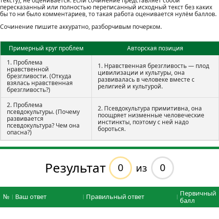
тексту), не оценивается. Если сочинение представляет собой
пересказанный или полностью переписанный исходный текст без каких
бы то ни было комментариев, то такая работа оценивается нулём баллов.
Сочинение пишите аккуратно, разборчивым почерком.
Примерный круг проблем
Авторская позиция
1. Проблема
1. Нравственная брезгливость — плод
нравственной
цивилизации и культуры, она
брезгливости. (Откуда
развивалась в человеке вместе с
взялась нравственная
религией и культурой.
брезгливость?)
2. Проблема
2. Псевдокультура примитивна, она
псевдокультуры. (Почему
поощряет низменные человеческие
развивается
инстинкты, поэтому с ней надо
псевдокультура? Чем она
бороться.
опасна?)
Результат
0
0
из
Первичный
№
Ваш ответ
Правильный ответ
балл