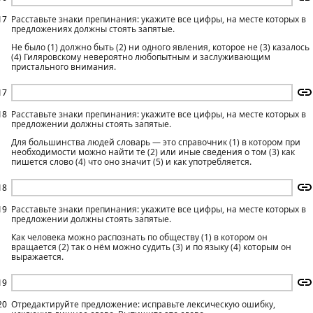
17
Расставьте знаки препинания: укажите все цифры, на месте которых в
предложениях должны стоять запятые.
Не было (1) должно быть (2) ни одного явления, которое не (3) казалось
(4) Гиляровскому невероятно любопытным и заслуживающим
пристального внимания.
17
18
Расставьте знаки препинания: укажите все цифры, на месте которых в
предложении должны стоять запятые.
Для большинства людей словарь — это справочник (1) в котором при
необходимости можно найти те (2) или иные сведения о том (3) как
пишется слово (4) что оно значит (5) и как употребляется.
18
19
Расставьте знаки препинания: укажите все цифры, на месте которых в
предложении должны стоять запятые.
Как человека можно распознать по обществу (1) в котором он
вращается (2) так о нём можно судить (3) и по языку (4) которым он
выражается.
19
20
Отредактируйте предложение: исправьте лексическую ошибку,