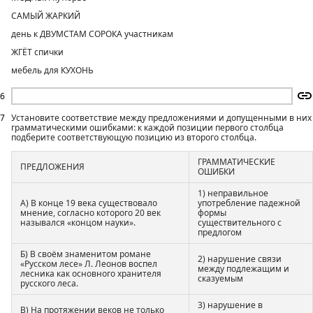
САМЫЙ ЖАРКИЙ
день к ДВУМСТАМ СОРОКА участникам
ЖГЁТ спички
мебель для КУХОНЬ
6
7
Установите соответствие между предложениями и допущенными в них
грамматическими ошибками: к каждой позиции первого столбца
подберите соответствующую позицию из второго столбца.
ГРАММАТИЧЕСКИЕ
ПРЕДЛОЖЕНИЯ
ОШИБКИ
1) неправильное
А) В конце 19 века существовало
употребление падежной
мнение, согласно которого 20 век
формы
назывался «концом науки».
существительного с
предлогом
Б) В своём знаменитом романе
2) нарушение связи
«Русском лесе» Л. Леонов воспел
между подлежащим и
лесника как основного хранителя
сказуемым
русского леса.
3) нарушение в
В) На протяжении веков не только