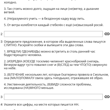
холодно.
3. Так стоять можно долго, ощущая на лице (не)ветер, а дыхание
ветвей.
4. (Не)разумного учить — в бездонную кадку воду лить.
5. От ветра колеблется каждый стебелёк с ещё (не)высохшей росой.
12
13
Определите предложение, в котором оба выделенных слова пишутся
СЛИТНО. Раскройте скобки и выпишите эти два слова.
1. ВРЯД(ЛИ) ГДЕ(НИБУДЬ) можно встретить в столь ранний час
бодрствующего человека.
2. (ИЗ)РЕДКА (КОЕ)ГДЕ тоскливо чиликнет краснобрюхий снегирь.
Вечером вдруг густо повалил снег и (В)СЛЕД за тем ЧТО(ТО) сверкнуло
на небе.
3. (В)ТЕЧЕНИЕ нескольких лет, которые Екатерина провела в Смольном,
она (МАЛО)ПОМАЛУ свила здесь гнёздышко, отражавшее её образ.
4. Умственная деятельность, (В)ВИДУ сложности проблемы,
исследована (НА)МНОГО меньше.
13
14
Укажите все цифры, на месте которых пишется НН.