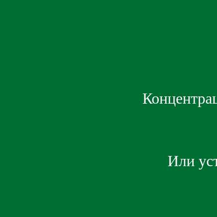
Концентрац
Или ус