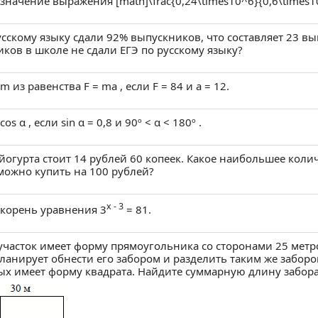
значение выражения [math]\frac{0,24\times10^6}{0,6\times1
усскому языку сдали 92% выпускников, что составляет 23 в
ков в школе не сдали ЕГЭ по русскому языку?
 из равенства F = ma , если F = 84 и a = 12.
os α , если sin α = 0,8 и 90º < α < 180º .
йогурта стоит 14 рублей 60 копеек. Какое наибольшее коли
можно купить на 100 рублей?
x - 3
корень уравнения 3
= 81.
часток имеет форму прямоугольника со сторонами 25 метро
ланирует обнести его забором и разделить таким же забором
ых имеет форму квадрата. Найдите суммарную длину забора