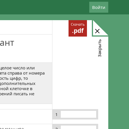
Войти
Скачать
.pdf
ант
Закрыть
целое число или
ета справа от номера
ость цифр, то
х дополнительных
ной клеточке в
рений писать не
1