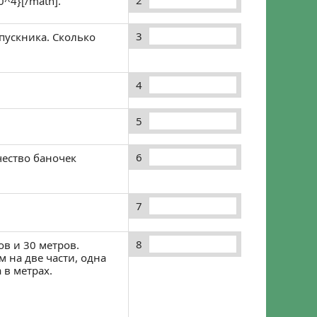
2
0^4}[/math].
3
ыпускника. Сколько
4
5
6
чество баночек
7
8
в и 30 метров.
 на две части, одна
 в метрах.