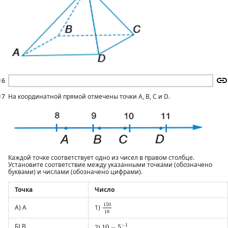
16
17
На координатной прямой отмечены точки A, B, C и D.
Каждой точке соответствует одно из чисел в правом столбце.
Установите соответствие между указанными точками (обозначено
буквами) и числами (обозначено цифрами).
Точка
Число
150
18
150
А) А
1)
18
10
−
5
−
1
−
1
Б) B
2)
10
−
5