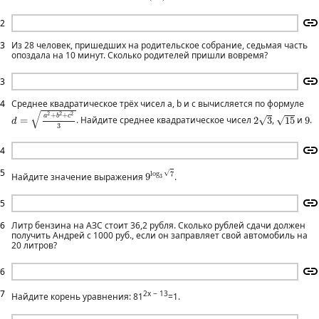
2
3
Из 28 человек, пришедших на родительское собрание, седьмая часть
опоздала на 10 минут. Сколько родителей пришли вовремя?
3
4
Среднее квадратическое трёх чисел a, b и c вычисляется по формуле
d
=
a
2
+
b
2
+
c
2
3
√
2
3
15
9
2
2
2
+
+
a
b
c
√
√
=
. Найдите среднее квадратическое чисел
2
3
,
15
и
9
.
d
3
4
9
log
3
7
5
√
log
7
Найдите значение выражения
9
.
3
5
6
Литр бензина на АЗС стоит 36,2 рубля. Сколько рублей сдачи должен
получить Андрей с 1000 руб., если он заправляет свой автомобиль на
20 литров?
6
7
2x − 13
Найдите корень уравнения: 81
=1.