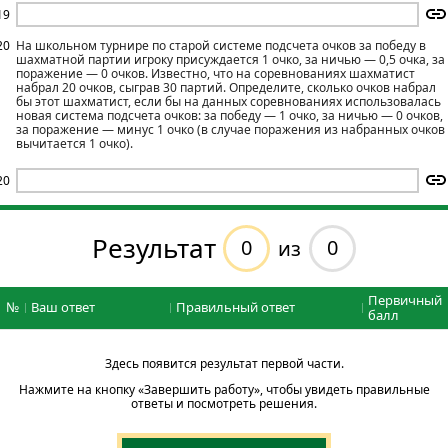
19
20
На школьном турнире по старой системе подсчета очков за победу в
шахматной партии игроку присуждается 1 очко, за ничью — 0,5 очка, за
поражение — 0 очков. Известно, что на соревнованиях шахматист
набрал 20 очков, сыграв 30 партий. Определите, сколько очков набрал
бы этот шахматист, если бы на данных соревнованиях использовалась
новая система подсчета очков: за победу — 1 очко, за ничью — 0 очков,
за поражение — минус 1 очко (в случае поражения из набранных очков
вычитается 1 очко).
20
Результат
0
0
из
Первичный
№
Ваш ответ
Правильный ответ
балл
Здесь появится результат первой части.
Нажмите на кнопку «Завершить работу», чтобы увидеть правильные
ответы и посмотреть решения.