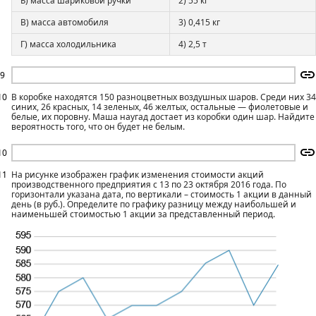
Б) масса шариковой ручки
2) 55 кг
В) масса автомобиля
3) 0,415 кг
Г) масса холодильника
4) 2,5 т
9
10
В коробке находятся 150 разноцветных воздушных шаров. Среди них 34
синих, 26 красных, 14 зеленых, 46 желтых, остальные — фиолетовые и
белые, их поровну. Маша наугад достает из коробки один шар. Найдите
вероятность того, что он будет не белым.
10
11
На рисунке изображен график изменения стоимости акций
производственного предприятия с 13 по 23 октября 2016 года. По
горизонтали указана дата, по вертикали – стоимость 1 акции в данный
день (в руб.). Определите по графику разницу между наибольшей и
наименьшей стоимостью 1 акции за представленный период.