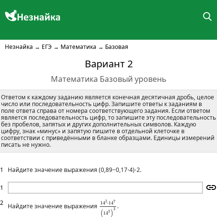
Незнайка
→
ЕГЭ
→
Математика
→
Базовая
Вариант 2
Математика Базовый уровень
Ответом к каждому заданию является конечная десятичная дробь, целое
число или последовательность цифр. Запишите ответы к заданиям в
поле ответа справа от номера соответствующего задания. Если ответом
является последовательность цифр, то запишите эту последовательность
без пробелов, запятых и других дополнительных символов. Каждую
цифру, знак «минус» и запятую пишите в отдельной клеточке в
соответствии с приведёнными в бланке образцами. Единицы измерений
писать не нужно.
1
Найдите значение выражения (0,89−0,17⋅4)⋅2.
1
14
2
⋅
14
7
(
14
3
)
3
2
2
7
14
⋅
14
Найдите значение выражения
.
3
(
)
3
14