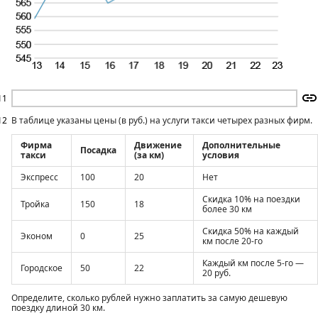
11
12
В таблице указаны цены (в руб.) на услуги такси четырех разных фирм.
Фирма
Движение
Дополнительные
Посадка
такси
(за км)
условия
Экспресс
100
20
Нет
Скидка 10% на поездки
Тройка
150
18
более 30 км
Скидка 50% на каждый
Эконом
0
25
км после 20-го
Каждый км после 5-го —
Городское
50
22
20 руб.
Определите, сколько рублей нужно заплатить за самую дешевую
поездку длиной 30 км.