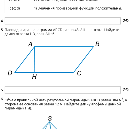
Г) (c; d)
4) Значения производной функции положительны.
14
15
Площадь параллелограмма ABCD равна 48. AH — высота. Найдите
длину отрезка HB, если AH=6.
15
16
3
Объем правильной четырехугольной пирамиды SABCD равен 384 м
, а
сторона её основания равна 12 м. Найдите длину апофемы данной
пирамиды (в м).