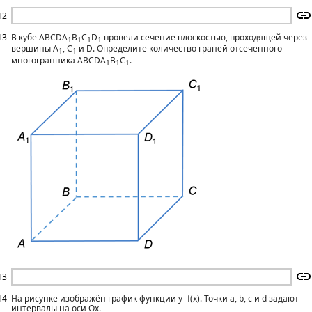
12
13
В кубе ABCDA
B
C
D
провели сечение плоскостью, проходящей через
1
1
1
1
вершины A
, C
и D. Определите количество граней отсеченного
1
1
многогранника ABCDA
B
C
.
1
1
1
13
14
На рисунке изображён график функции y=f(x). Точки a, b, c и d задают
интервалы на оси Ox.