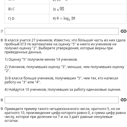
85
√
В) C
3)
85
6
+
log
2
28
4)
6
+
log
28
Г) D
2
17
18
В классе учатся 27 учеников. Известно, что бо́льшая часть из них сдала
пробный ЕГЭ по математике на оценку "5" и никто из учеников не
получил оценку "2". Выберите утверждения, которые верны при
приведенных данных.
1) Оценку "5" получили менее 14 учеников.
2) Учеников, получивших оценку "3", меньше, чем получивших оценку
"2".
3) В классе больше учеников, получивших "5", чем тех, кто написал
работу на "3" или "4".
4) Найдутся 10 учеников, получивших за работу одинаковые оценки.
18
19
Приведите пример такого четырехзначного числа, кратного 5, но не
кратного 10, произведение цифр которого равно 0, а сумма цифр равна
числу, которое при делении на 7 и на 3 даёт равные ненулевые
остатки.