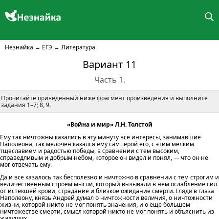
Незнайка
→
ЕГЭ
→
Литература
Вариант 11
Часть 1.
Прочитайте приведённый ниже фрагмент произведения и выполните
задания 1–7; 8, 9.
«Война и мир» Л.Н. Толстой
Ему так ничтожны казались в эту минуту все интересы, занимавшие
Наполеона, так мелочен казался ему сам герой его, с этим мелким
тщеславием и радостью победы, в сравнении с тем высоким,
справедливым и добрым небом, которое он видел и понял, — что он не
мог отвечать ему.
Да и все казалось так бесполезно и ничтожно в сравнении с тем строгим и
величественным строем мысли, который вызывали в нем ослабление сил
от истекшей крови, страдание и близкое ожидание смерти. Глядя в глаза
Наполеону, князь Андрей думал о ничтожности величия, о ничтожности
жизни, которой никто не мог понять значения, и о еще большем
ничтожестве смерти, смысл которой никто не мог понять и объяснить из
живущих.