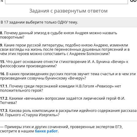
14
Задания с развернутым ответом
В 17 задании выберите только ОДНУ тему.
8.
Почему данный эпизод в судьбе князя Андрея можно назвать
поворотным?
9.
Какие герои русской литературы, подобно князю Андрею, изменяли
свои взгляды на жизнь после перенесённых душевных потрясений и в
чём этих героев можно сопоставить с Андреем Болконским?
15.
Что дает основание отнести стихотворение И. А. Бунина «Вечер» к
философским произведениям?
16.
В каких произведениях русских поэтов звучит тема счастья и в чем эти
произведения созвучны бунинскому «Вечеру»?
17.1.
Почему среди персонажей комедии Н.В.Гоголя «Ревизор» нет
положительного героя?
17.2.
Какими «вечными» вопросами задаётся лирический герой Ф.И.
Тютчева?
17.3.
Какова роль композиции в раскрытии идейного содержания рассказа
М. Горького «Старуха Изергиль»?
— Примеры этих и других сочинений, проверенные экспертом ЕГЭ,
смотрите в нашем
банке работ
.