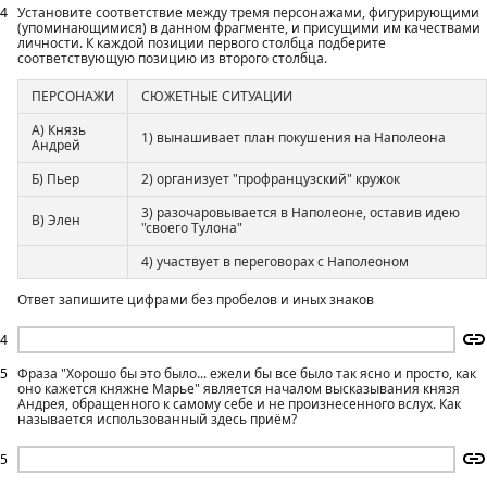
4
Установите соответствие между тремя персонажами, фигурирующими
(упоминающимися) в данном фрагменте, и присущими им качествами
личности. К каждой позиции первого столбца подберите
соответствующую позицию из второго столбца.
ПЕРСОНАЖИ
СЮЖЕТНЫЕ СИТУАЦИИ
А) Князь
1) вынашивает план покушения на Наполеона
Андрей
Б) Пьер
2) организует "профранцузский" кружок
3) разочаровывается в Наполеоне, оставив идею
В) Элен
"своего Тулона"
4) участвует в переговорах с Наполеоном
Ответ запишите цифрами без пробелов и иных знаков
4
5
Фраза "Хорошо бы это было... ежели бы все было так ясно и просто, как
оно кажется княжне Марье" является началом высказывания князя
Андрея, обращенного к самому себе и не произнесенного вслух. Как
называется использованный здесь приём?
5