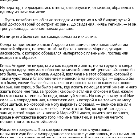
Император, не дождавшись ответа, отвернулся и, отъезжая, обратился к
одному из начальников:
— Пусть позаботятся об этих господах и свезут их в мой бивуак; пускай
мой доктор Ларрей осмотрит их раны. До свидания, князь Репнин. — И он,
тронув лошадь, галопом поехал дальше.
На лице его было сиянье самодовольства и счастия.
Солдаты, принесшие князя Андрея и снявшие с него попавшийся им
золотой образок, навешенный на брата княжною Марьею, увидав
ласковость, с которою обращался император с пленными, поспешили
возвратить образок.
Князь Андрей не видал, кто и как надел его опять, но на груди его сверх
мундира вдруг очутился образок на мелкой золотой цепочке. «Хорошо бы
это было, — подумал князь Андрей, взглянув на этот образок, который с
таким чувством и благоговением навесила на него сестра, — хорошо бы
это было, ежели бы все было так ясно и просто, как оно кажется княжне
Марье. Как хорошо бы было знать, где искать помощи в этой жизни и чего
ждать после нее там, за гробом! Как бы счастлив и спокоен я был, ежели
бы мог сказать теперь: Господи, помилуй меня!.. Но кому я скажу это? Или
сила — неопределенная, непостижимая, к которой я не только не могу
обращаться, но которой не могу выразить словами, — великое все или
ничего, — говорил он сам себе, — или это тот Бог, который вот здесь
зашит, в этой ладанке, княжной Марьей? Ничего, ничего нет верного,
кроме ничтожества всего того, что мне понятно, и величия чего-то
непонятного, но важнейшего!»
Носилки тронулись. При каждом толчке он опять чувствовал
невыносимую боль; лихорадочное состояние усиливалось, и он начинал