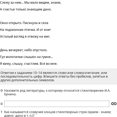
Слежу за ним... Мы мало видим, знаем,
А счастье только знающим дано.
Окно открыто. Пискнула и села
На подоконник птичка. И от книг
Усталый взгляд я отвожу на миг.
День вечереет, небо опустело.
Гул молотилки слышен на гумне...
Я вижу, слышу, счастлив. Всё во мне.
Ответом к заданиям 10–14 является слово или словосочетание, или
последовательность цифр. Впишите ответы без пробелов, запятых и
других дополнительных символов.
10
Назовите род литературы, к которому относится стихотворение И.А.
Бунина.
10
11
Как называется созвучие концов стихотворных строк (краем - знаем;
давно -дано и т. п.)?