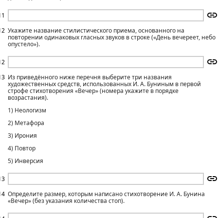
11
12
Укажите название стилистического приема, основанного на
повторении одинаковых гласных звуков в строке («День вечереет, небо
опустело»).
12
13
Из приведённого ниже перечня выберите три названия
художественных средств, использованных И. А. Буниным в первой
строфе стихотворения «Вечер» (номера укажите в порядке
возрастания).
1) Неологизм
2) Метафора
3) Ирония
4) Повтор
5) Инверсия
13
14
Определите размер, которым написано стихотворение И. А. Бунина
«Вечер» (без указания количества стоп).