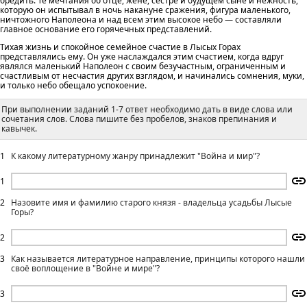
бредить. Те мечтания об отце, жене, сестре и будущем сыне и нежность,
которую он испытывал в ночь накануне сражения, фигура маленького,
ничтожного Наполеона и над всем этим высокое небо — составляли
главное основание его горячечных представлений.
Тихая жизнь и спокойное семейное счастие в Лысых Горах
представлялись ему. Он уже наслаждался этим счастием, когда вдруг
являлся маленький Наполеон с своим безучастным, ограниченным и
счастливым от несчастия других взглядом, и начинались сомнения, муки,
и только небо обещало успокоение.
При выполнении заданий 1-7 ответ необходимо дать в виде слова или
сочетания слов. Слова пишите без пробелов, знаков препинания и
кавычек.
1
К какому литературному жанру принадлежит "Война и мир"?
1
2
Назовите имя и фамилию старого князя - владельца усадьбы Лысые
Горы?
2
3
Как называется литературное направление, принципы которого нашли
своё воплощение в "Войне и мире"?
3