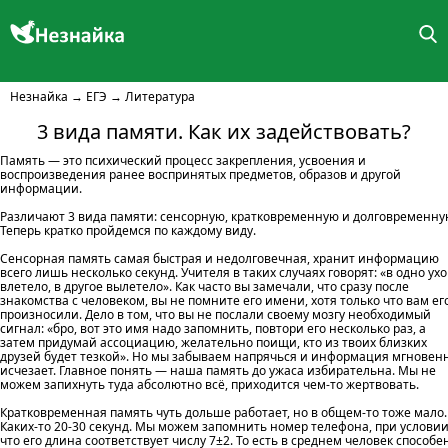
Незнайка
→
ЕГЭ
→
Литература
3 вида памяти. Как их задействовать?
Память — это психический процесс закрепления, усвоения и
воспроизведения ранее воспринятых предметов, образов и другой
информации.
Различают 3 вида памяти: сенсорную, кратковременную и долговременну
Теперь кратко пройдемся по каждому виду.
Сенсорная память самая быстрая и недолговечная, хранит информацию
всего лишь несколько секунд. Учителя в таких случаях говорят: «в одно ухо
влетело, в другое вылетело». Как часто вы замечали, что сразу после
знакомства с человеком, вы не помните его имени, хотя только что вам ег
произносили. Дело в том, что вы не послали своему мозгу необходимый
сигнал: «бро, вот это имя надо запомнить, повтори его несколько раз, а
затем придумай ассоциацию, желательно поищи, кто из твоих близких
друзей будет тезкой». Но мы забываем напрячься и информация мгновен
исчезает. Главное понять — наша память до ужаса избирательна. Мы не
можем запихнуть туда абсолютно всё, приходится чем-то жертвовать.
Кратковременная память чуть дольше работает, но в общем-то тоже мало.
Каких-то 20-30 секунд. Мы можем запомнить номер телефона, при условии
что его длина соответствует числу 7±2. То есть в среднем человек способе