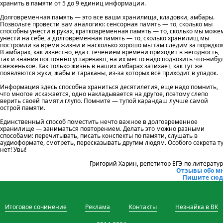
хранить в памяти от 5 до 9 единиц информации.
Долговременная память — это все ваши хранилища, кладовки, амбары.
Позвольте провести вам аналогию: сенсорная память — то, сколько мы
способны унести в руках, кратковременная память — то, сколько мы може
унести на себе, а долговременная память — то, сколько хранилищ мы
построили за время жизни и насколько хорошо мы там следим за порядко
В амбарах, как известно, еда с течением времени приходит в негодность,
так и знания постоянно устаревают, на их место надо подвозить что-нибу
свеженькое. Как только жизнь в наших амбарах затихает, как тут же
появляются жуки, жабы и тараканы, из-за которых всё приходит в упадок.
Информация здесь способна храниться десятилетия, еще надо помнить,
что многое искажается, одно накладывается на другое, поэтому слепо
верить своей памяти глупо. Помните — тупой карандаш лучше самой
острой памяти.
Единственный способ поместить нечто важное в долговременное
хранилище — заниматься повторением. Делать это можно разными
способами: перечитывать, писать конспекты по памяти, слушать в
аудиоформате, смотреть, пересказывать другим людям. Особого секрета т
нет! Увы!
Григорий Харин, репетитор ЕГЭ по литератур
Отзывы обо м
Пишите сюд
Итоговое сочинение
Реклама
Контакты
Незнайка в ВК