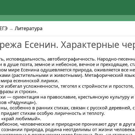
ЕГЭ
→
Литература
режа Есенин. Характерные че
ть, исповедальность, автобиографичность. Народно-песенна
и в душе поэта, земное и небесное, вечное и преходящее, ст
ом мире Есенина одушевляется природа, оживляется все н
ками (растительными и животными). Метафорический язык,
 мира есенинской лирики.
се избегал усложненности, тяготел к стройности и простоте,
фразы и строки».
ихи — ориентация на православие, крестьянскую культуру 
хов «Радуница»).
ины, особенно в ранних стихах, связан с русской деревней,
й придает стихам особую лиричность и теплоту.
о «край любимый».
небесное, человеческое и природное проникают друг в друга
 сознании природа, родина неотделимы от жизни человека
духотворена в поэтическом мире Есенина. Русь не статична,