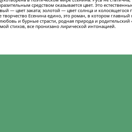
разительным средством оказывается цвет. Это естественны
вый — цвет заката; золотой — цвет солнца и колосящегося
е творчество Есенина едино, это роман, в котором главный 
 любовь и бурные страсти, родная природа и родительский
емой стихов, все пронизано лирической интонацией.