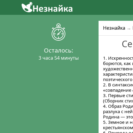
Незнайка
→
Се
Осталось:
3 часа 54 минуты
1. Искреннос
борются, как 
художественн
характеристи
поэтического
2. В синтакси
«совпадение 
3. Первые ст
(Сборник сти
4. Образ Род
разлука с не
Родина — эт
5. Земное и 
крестьянском
6. Природа о