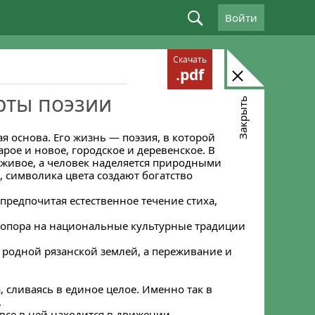
Войти
Скачать
.pdf
рты поэзии
Закрыть
я основа. Его жизнь — поэзия, в которой
арое и новое, городское и деревенское. В
еживое, а человек наделяется природными
 символика цвета создают богатство
 предпочитая естественное течение стиха,
и опора на национальные культурные традиции
 с родной рязанской землей, а переживание и
, сливаясь в единое целое. Именно так в
.
 все в ней находится в движении.