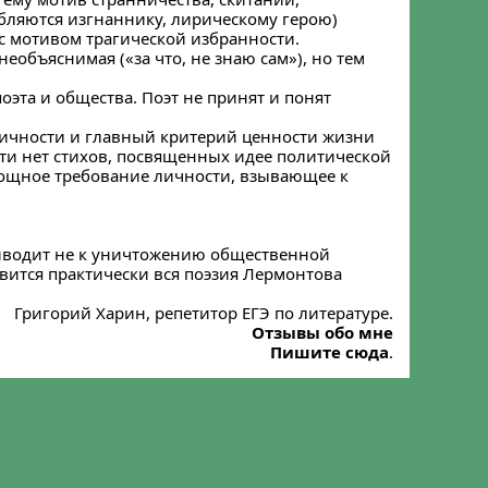
обляются изгнаннику, лирическому герою)
 с мотивом трагической избранности.
еобъяснимая («за что, не знаю сам»), но тем
оэта и общества. Поэт не принят и понят
личности и главный критерий ценности жизни
ти нет стихов, посвященных идее политической
 мощное требование личности, взывающее к
риводит не к уничтожению общественной
вится практически вся поэзия Лермонтова
Григорий Харин, репетитор ЕГЭ по литературе.
Отзывы обо мне
Пишите сюда
.