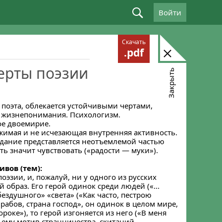
Войти
Скачать
.pdf
ерты поэзии
Закрыть
поэта, облекается устойчивыми чертами,
 жизнепонимания. Психологизм.
ое двоемирие.
ожимая и не исчезающая внутренняя активность.
адание представляется неотъемлемой частью
ть значит чувствовать («радости — муки»).
вов (тем):
оэзии, и, пожалуй, ни у одного из русских
 образ. Его герой одинок среди людей («...
бездушного» «света» («Как часто, пестрою
рабов, страна господ», он одинок в целом мире,
роке»), то герой изгоняется из него («В меня
ему мотив странничества, скитаний,