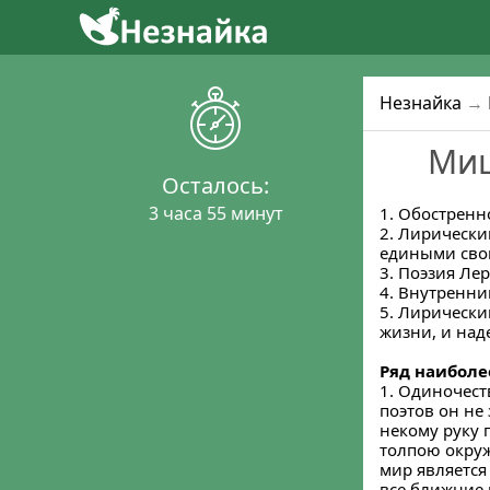
Незнайка
→
Миш
Осталось:
3 часа 55 минут
1. Обостренн
2. Лирически
едиными сво
3. Поэзия Ле
4. Внутренни
5. Лирически
жизни, и над
Ряд наиболе
1. Одиночест
поэтов он не
некому руку п
толпою окруж
мир является 
все ближние 