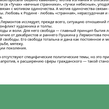
и (в «Тучах» «вечные странники», «тучки небесные», упод
связан с мотивом одиночества. А мотив одиночества связан
ны. Любовь к Родине - любовь «странная», нерассудочная и н
я.
а. Лермонтов исследует, прежде всего, ситуацию отношений п
онфликт художника и толпы.
боды и воли. Для него свобода — главный принцип бытия 
личие от декабристов и раннего Пушкина у Лермонтова поч
й свободы. Его свобода тотальна и дана как постоянное и
рьбе, мятежу.
едии поколения.
 отсутствуют специфические политические темы, но это п
 напротив, к расширению сферы гражданского — такой стано