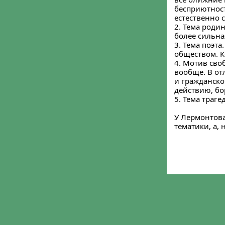
бесприютност
естественно 
2. Тема роди
более сильна
3. Тема поэт
обществом. К
4. Мотив сво
вообще. В от
и гражданско
действию, бо
5. Тема траг
У Лермонтова
тематики, а,