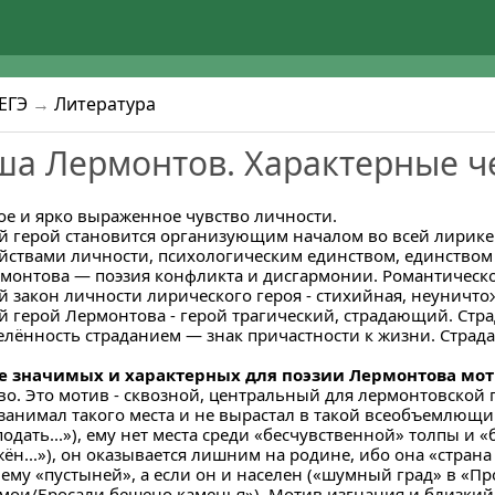
ЕГЭ
→
Литература
а Лермонтов. Характерные ч
ое и ярко выраженное чувство личности.
й герой становится организующим началом во всей лирике 
йствами личности, психологическим единством, единством
рмонтова — поэзия конфликта и дисгармонии. Романтическ
й закон личности лирического героя - стихийная, неуничт
й герой Лермонтова - герой трагический, страдающий. Стр
елённость страданием — знак причастности к жизни. Страда
е значимых и характерных для поэзии Лермонтова моти
во. Это мотив - сквозной, центральный для лермонтовской п
 занимал такого места и не вырастал в такой всеобъемлющий
одать...»), ему нет места среди «бесчувственной» толпы и «
ён...»), он оказывается лишним на родине, ибо она «страна 
ему «пустыней», а если он и населен («шумный град» в «Про
мои/Бросали бешено каменья»). Мотив изгнания и близкий 