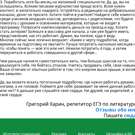
3. Поработать хотя бы месяц на желаемой специальности. Да, да, вы не
ослышались. Всяким писакам-журналистам проще всего. Всем нужен
контент, и желательно недорого. Устройтесь в редакцию на добровольных
началах, денег не просите. Хотите пойти в учителя? Найдите себе клиенто
среди учеников младших классов, договоритесь с родителями, что будете
помогать с уроками и освоением материалов, которые не входят в
программу. Попросите компенсировать деньги на проезд и еду. Хотите
стать актером? Залезьте в массовку для начала, а там уже будете иметь
представление, как это работает. Думаю, вы поняли, куда я веду.
Многие сейчас мне логично возразят: «Какие к черту подработки, когда
времени на подготовку не хватает!» Лучше потратить несколько месяцев 
то, чтобы понять — моё это или нет. Нежели потратить 4 года, а затем
переучиться и работать совершенно в другой сфере…
Чем раньше начнете самостоятельно жить, тем больше шансов на то, что
реализуете себя. Не бойтесь отказов. Учитесь продавать себя, свои навыки
Ваше отличие от опытных работяг в том, что энергии выше крыши, и взгл
не замылен.
Да, вы можете искать потогонные подработки, где нужно работать руками,
ногами, а не головой. Поймите для себя: развивает ли меня данная работа
или нет? А дальше уже слушайте своё сердце. Ни друзей, ни родителей, а
своё сердце.
Григорий Харин, репетитор ЕГЭ по литератур
Отзывы обо мн
Пишите
сюд
Итоговое сочинение
Реклама
Контакты
Незнайка в ВК