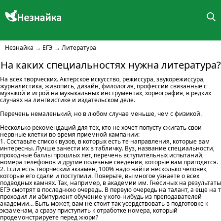
Незнайка
→
ЕГЭ
→
Литература
На каких специальностях нужна литература?
На всех творческих. Актерское искусство, режиссура, звукорежиссура,
журналистика, живопись, дизайн, филология, профессии связанные с
музыкой и игрой на музыкальных инструментах, хореография, в редких
случаях на лингвистике и издательском деле.
Перечень немаленький, но в любом случае меньше, чем с физикой.
Несколько рекомендаций для тех, кто не хочет попусту сжигать свои
нервные клетки во время приемной кампании:
1. Составьте список вузов, в которых есть те направления, которые вам
интересны. Лучше занести их в табличку. Вуз, название специальности,
проходные баллы прошлых лет, перечень вступительных испытаний,
номера телефонов и другие полезные сведения, которые вам пригодятся.
2. Если есть творческий экзамен, 100% надо найти несколько человек,
которые его сдали и поступили. Поверьте, вы многое узнаете о всех
подводных камнях. Так, например, в академии им. Гнесиных на результаты
ЕГЭ смотрят в последнюю очередь. В первую очередь на талант, а еще на т
проходил ли абитуриент обучение у кого-нибудь из преподавателей
академии… Быть может, вам не стоит так усердствовать в подготовке к
экзаменам, а сразу приступить к отработке номера, который
продемонстрируете перед жюри?